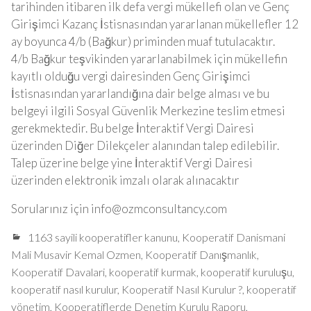
tarihinden itibaren ilk defa vergi mükellefi olan ve Genç
Girişimci Kazanç İstisnasından yararlanan mükellefler 12
ay boyunca 4/b (Bağkur) priminden muaf tutulacaktır.
4/b Bağkur teşvikinden yararlanabilmek için mükellefin
kayıtlı olduğu vergi dairesinden Genç Girişimci
İstisnasından yararlandığına dair belge alması ve bu
belgeyi ilgili Sosyal Güvenlik Merkezine teslim etmesi
gerekmektedir. Bu belge İnteraktif Vergi Dairesi
üzerinden Diğer Dilekçeler alanından talep edilebilir.
Talep üzerine belge yine İnteraktif Vergi Dairesi
üzerinden elektronik imzalı olarak alınacaktır
Sorularınız için
info@ozmconsultancy.com
1163 sayili kooperatifler kanunu
,
Kooperatif Danismani
Mali Musavir Kemal Ozmen
,
Kooperatif Danışmanlık
,
Kooperatif Davalari
,
kooperatif kurmak
,
kooperatif kuruluşu
,
kooperatif nasıl kurulur
,
Kooperatif Nasıl Kurulur ?
,
kooperatif
yönetim
,
Kooperatiflerde Denetim Kurulu Raporu
,