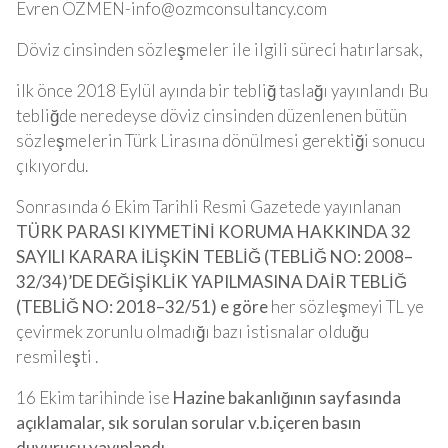
Evren Ö
ZMEN-info@ozmconsultancy.com
Döviz cinsinden sözleşmeler ile ilgili süreci hatırlarsak,
ilk önce 2018 Eylül ayında bir tebliğ taslağı yayınlandı Bu
tebliğde neredeyse döviz cinsinden düzenlenen bütün
sözleşmelerin Türk Lirasına dönülmesi gerektiği sonucu
çıkıyordu.
Sonrasında 6 Ekim Tarihli Resmi Gazetede yayınlanan
TÜRK PARASI KIYMETİNİ KORUMA HAKKINDA 32
SAYILI KARARA İLİŞKİN TEBLİĞ (TEBLİĞ NO: 2008–
32/34)’DE DEĞİŞİKLİK YAPILMASINA DAİR TEBLİĞ
(TEBLİĞ NO: 2018–32/51) e göre
her sözleşmeyi TL ye
çevirmek zorunlu olmadığı bazı istisnalar olduğu
resmileşti .
16 Ekim tarihinde ise
Hazine bakanlığının sayfasında
açıklamalar, sık sorulan sorular v.b.içeren basın
duyurusu yayınlandı