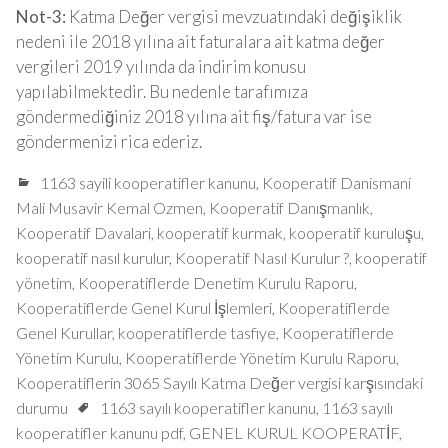
Not-3:
Katma Değer vergisi mevzuatındaki değişiklik
nedeni ile 2018 yılına ait faturalara ait katma değer
vergileri 2019 yılında da indirim konusu
yapılabilmektedir. Bu nedenle tarafımıza
göndermediğiniz 2018 yılına ait fiş/fatura var ise
göndermenizi rica ederiz.
1163 sayili kooperatifler kanunu
,
Kooperatif Danismani
Mali Musavir Kemal Ozmen
,
Kooperatif Danışmanlık
,
Kooperatif Davalari
,
kooperatif kurmak
,
kooperatif kuruluşu
,
kooperatif nasıl kurulur
,
Kooperatif Nasıl Kurulur ?
,
kooperatif
yönetim
,
Kooperatiflerde Denetim Kurulu Raporu
,
Kooperatiflerde Genel Kurul İşlemleri
,
Kooperatiflerde
Genel Kurullar
,
kooperatiflerde tasfiye
,
Kooperatiflerde
Yönetim Kurulu
,
Kooperatiflerde Yönetim Kurulu Raporu
,
Kooperatiflerin 3065 Sayılı Katma Değer vergisi karşısındaki
durumu
1163 sayılı kooperatifler kanunu
,
1163 sayılı
kooperatifler kanunu pdf
,
GENEL KURUL KOOPERATİF
,