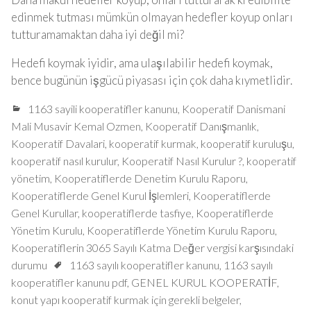
edinmek tutması mümkün olmayan hedefler koyup onları
tutturamamaktan daha iyi değil mi?
Hedefi koymak iyidir, ama ulaşılabilir hedefi koymak,
bence bugünün işgücü piyasası için çok daha kıymetlidir.
1163 sayili kooperatifler kanunu
,
Kooperatif Danismani
Mali Musavir Kemal Ozmen
,
Kooperatif Danışmanlık
,
Kooperatif Davalari
,
kooperatif kurmak
,
kooperatif kuruluşu
,
kooperatif nasıl kurulur
,
Kooperatif Nasıl Kurulur ?
,
kooperatif
yönetim
,
Kooperatiflerde Denetim Kurulu Raporu
,
Kooperatiflerde Genel Kurul İşlemleri
,
Kooperatiflerde
Genel Kurullar
,
kooperatiflerde tasfiye
,
Kooperatiflerde
Yönetim Kurulu
,
Kooperatiflerde Yönetim Kurulu Raporu
,
Kooperatiflerin 3065 Sayılı Katma Değer vergisi karşısındaki
durumu
1163 sayılı kooperatifler kanunu
,
1163 sayılı
kooperatifler kanunu pdf
,
GENEL KURUL KOOPERATİF
,
konut yapı kooperatif kurmak için gerekli belgeler
,