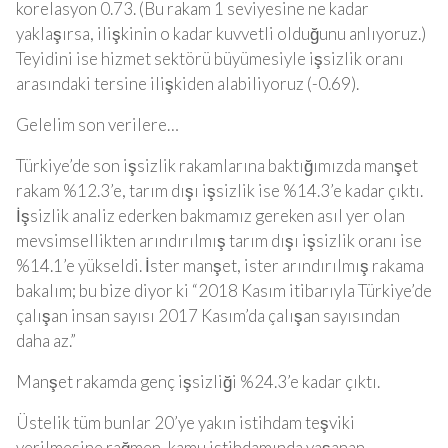
korelasyon 0.73. (Bu rakam 1 seviyesine ne kadar
yaklaşırsa, ilişkinin o kadar kuvvetli olduğunu anlıyoruz.)
Teyidini ise hizmet sektörü büyümesiyle işsizlik oranı
arasındaki tersine ilişkiden alabiliyoruz (-0.69).
Gelelim son verilere…
Türkiye’de son işsizlik rakamlarına baktığımızda manşet
rakam %12.3’e, tarım dışı işsizlik ise %14.3’e kadar çıktı.
İşsizlik analiz ederken bakmamız gereken asıl yer olan
mevsimsellikten arındırılmış tarım dışı işsizlik oranı ise
%14.1’e yükseldi. İster manşet, ister arındırılmış rakama
bakalım; bu bize diyor ki “2018 Kasım itibarıyla Türkiye’de
çalışan insan sayısı 2017 Kasım’da çalışan sayısından
daha az.”
Manşet rakamda genç işsizliği %24.3’e kadar çıktı.
Üstelik tüm bunlar 20’ye yakın istihdam teşviki
verilmesine rağmen, kamu istihdamında yaşanan