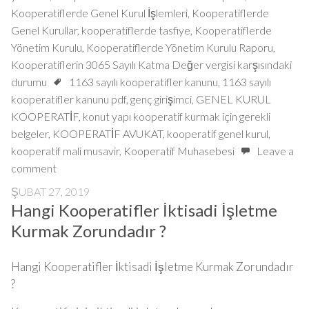
Kooperatiflerde Genel Kurul İşlemleri
,
Kooperatiflerde
Genel Kurullar
,
kooperatiflerde tasfiye
,
Kooperatiflerde
Yönetim Kurulu
,
Kooperatiflerde Yönetim Kurulu Raporu
,
Kooperatiflerin 3065 Sayılı Katma Değer vergisi karşısındaki
durumu
1163 sayılı kooperatifler kanunu
,
1163 sayılı
kooperatifler kanunu pdf
,
genç girişimci
,
GENEL KURUL
KOOPERATİF
,
konut yapı kooperatif kurmak için gerekli
belgeler
,
KOOPERATİF AVUKAT
,
kooperatif genel kurul
,
kooperatif mali musavir
,
Kooperatif Muhasebesi
Leave a
comment
ŞUBAT 27, 2019
Hangi Kooperatifler İktisadi İşletme
Kurmak Zorundadır ?
Hangi Kooperatifler İktisadi İşletme Kurmak Zorundadır
?