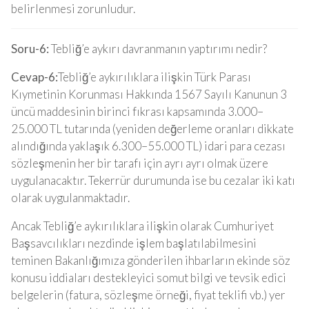
belirlenmesi zorunludur.
Soru-6:
Tebliğ’e aykırı davranmanın yaptırımı nedir?
Cevap-6:
Tebliğ’e aykırılıklara ilişkin Türk Parası
Kıymetinin Korunması Hakkında 1567 Sayılı Kanunun 3
üncü maddesinin birinci fıkrası kapsamında 3.000–
25.000 TL tutarında (yeniden değerleme oranları dikkate
alındığında yaklaşık 6.300–55.000 TL) idari para cezası
sözleşmenin her bir tarafı için ayrı ayrı olmak üzere
uygulanacaktır. Tekerrür durumunda ise bu cezalar iki katı
olarak uygulanmaktadır.
Ancak Tebliğ’e aykırılıklara ilişkin olarak Cumhuriyet
Başsavcılıkları nezdinde işlem başlatılabilmesini
teminen Bakanlığımıza gönderilen ihbarların ekinde söz
konusu iddiaları destekleyici somut bilgi ve tevsik edici
belgelerin (fatura, sözleşme örneği, fiyat teklifi vb.) yer