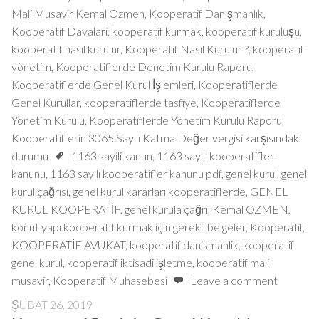
Mali Musavir Kemal Ozmen
,
Kooperatif Danışmanlık
,
Kooperatif Davalari
,
kooperatif kurmak
,
kooperatif kuruluşu
,
kooperatif nasıl kurulur
,
Kooperatif Nasıl Kurulur ?
,
kooperatif
yönetim
,
Kooperatiflerde Denetim Kurulu Raporu
,
Kooperatiflerde Genel Kurul İşlemleri
,
Kooperatiflerde
Genel Kurullar
,
kooperatiflerde tasfiye
,
Kooperatiflerde
Yönetim Kurulu
,
Kooperatiflerde Yönetim Kurulu Raporu
,
Kooperatiflerin 3065 Sayılı Katma Değer vergisi karşısındaki
durumu
1163 sayili kanun
,
1163 sayılı kooperatifler
kanunu
,
1163 sayılı kooperatifler kanunu pdf
,
genel kurul
,
genel
kurul çağrısı
,
genel kurul kararları kooperatiflerde
,
GENEL
KURUL KOOPERATİF
,
genel kurula çağrı
,
Kemal OZMEN
,
konut yapı kooperatif kurmak için gerekli belgeler
,
Kooperatif
,
KOOPERATİF AVUKAT
,
kooperatif danismanlik
,
kooperatif
genel kurul
,
kooperatif iktisadi işletme
,
kooperatif mali
musavir
,
Kooperatif Muhasebesi
Leave a comment
ŞUBAT 26, 2019