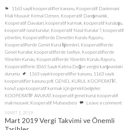
1163 sayili kooperatifler kanunu
,
Kooperatif Danismani
Mali Musavir Kemal Ozmen
,
Kooperatif Danışmanlık
,
Kooperatif Davalari
,
kooperatif kurmak
,
kooperatif kuruluşu
,
kooperatif nasıl kurulur
,
Kooperatif Nasıl Kurulur ?
,
kooperatif
yönetim
,
Kooperatiflerde Denetim Kurulu Raporu
,
Kooperatiflerde Genel Kurul İşlemleri
,
Kooperatiflerde
Genel Kurullar
,
kooperatiflerde tasfiye
,
Kooperatiflerde
Yönetim Kurulu
,
Kooperatiflerde Yönetim Kurulu Raporu
,
Kooperatiflerin 3065 Sayılı Katma Değer vergisi karşısındaki
durumu
1163 sayılı kooperatifler kanunu
,
1163 sayılı
kooperatifler kanunu pdf
,
GENEL KURUL KOOPERATİF
,
konut yapı kooperatif kurmak için gerekli belgeler
,
KOOPERATİF AVUKAT
,
kooperatif genel kurul
,
kooperatif
mali musavir
,
Kooperatif Muhasebesi
Leave a comment
MART 1, 2019
Mart 2019 Vergi Takvimi ve Önemli
Tarihler