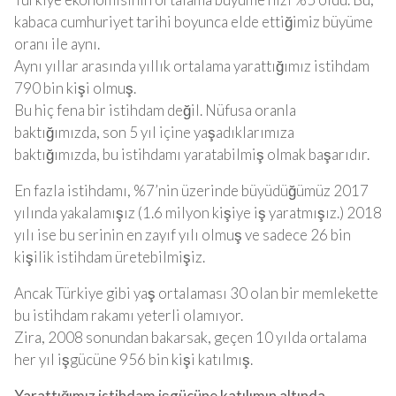
kabaca cumhuriyet tarihi boyunca elde ettiğimiz büyüme
oranı ile aynı.
Aynı yıllar arasında yıllık ortalama yarattığımız istihdam
790 bin kişi olmuş.
Bu hiç fena bir istihdam değil. Nüfusa oranla
baktığımızda, son 5 yıl içine yaşadıklarımıza
baktığımızda, bu istihdamı yaratabilmiş olmak başarıdır.
En fazla istihdamı, %7’nin üzerinde büyüdüğümüz 2017
yılında yakalamışız (1.6 milyon kişiye iş yaratmışız.) 2018
yılı ise bu serinin en zayıf yılı olmuş ve sadece 26 bin
kişilik istihdam üretebilmişiz.
Ancak Türkiye gibi yaş ortalaması 30 olan bir memlekette
bu istihdam rakamı yeterli olamıyor.
Zira, 2008 sonundan bakarsak, geçen 10 yılda ortalama
her yıl işgücüne 956 bin kişi katılmış.
Yarattığımız istihdam işgücüne katılımın altında