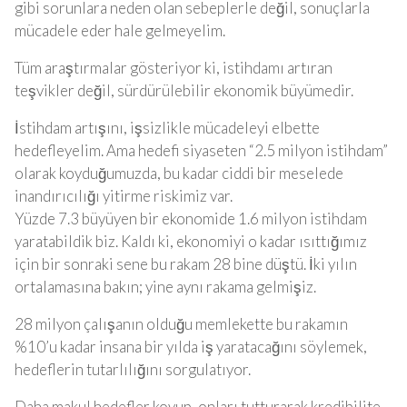
gibi sorunlara neden olan sebeplerle değil, sonuçlarla
mücadele eder hale gelmeyelim.
Tüm araştırmalar gösteriyor ki, istihdamı artıran
teşvikler değil, sürdürülebilir ekonomik büyümedir.
İstihdam artışını, işsizlikle mücadeleyi elbette
hedefleyelim. Ama hedefi siyaseten “2.5 milyon istihdam”
olarak koyduğumuzda, bu kadar ciddi bir meselede
inandırıcılığı yitirme riskimiz var.
Yüzde 7.3 büyüyen bir ekonomide 1.6 milyon istihdam
yaratabildik biz. Kaldı ki, ekonomiyi o kadar ısıttığımız
için bir sonraki sene bu rakam 28 bine düştü. İki yılın
ortalamasına bakın; yine aynı rakama gelmişiz.
28 milyon çalışanın olduğu memlekette bu rakamın
%10’u kadar insana bir yılda iş yaratacağını söylemek,
hedeflerin tutarlılığını sorgulatıyor.
Daha makul hedefler koyup, onları tutturarak kredibilite