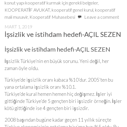
konut yapı kooperatif kurmak için gerekli belgeler
,
KOOPERATİF AVUKAT
,
kooperatif genel kurul
,
kooperatif
mali musavir
,
Kooperatif Muhasebesi
Leave a comment
MART 1, 2019
İşsizlik ve istihdam hedefi-AÇIL SEZEN
İşsizlik ve istihdam hedefi-AÇIL SEZEN
İşsizlik Türkiye’nin en büyük sorunu. Yeni değil, her
zaman öyle oldu.
Türkiye’de işsizlik oranı kabaca %10’dur. 2005’ten bu
yana ortalama işsizlik oranı %10.1.
Türkiye’de kural hemen hemen hiç değişmez. İşler iyi
gittiğinde Türkiye’de 5 gençten biri işsizdir örneğin. İşler
kötü gittiğinde ise 4 gençten biri işsizdir.
2008 başından bugüne kadar geçen 11 yıllık süreçte
Türkiye ekonomisinin ortalama büyüme hızı %5 oldu. Bu,