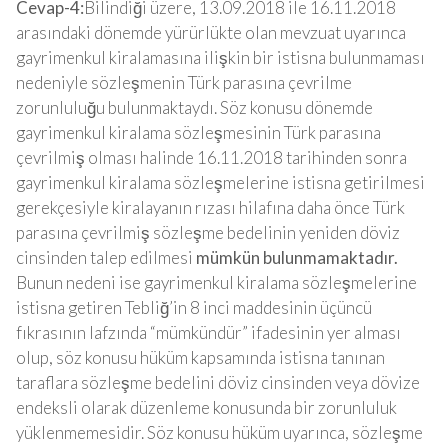
Cevap-4:
Bilindiği üzere, 13.09.2018 ile 16.11.2018
arasındaki dönemde yürürlükte olan mevzuat uyarınca
gayrimenkul kiralamasına ilişkin bir istisna bulunmaması
nedeniyle sözleşmenin Türk parasına çevrilme
zorunluluğu bulunmaktaydı. Söz konusu dönemde
gayrimenkul kiralama sözleşmesinin Türk parasına
çevrilmiş olması halinde 16.11.2018 tarihinden sonra
gayrimenkul kiralama sözleşmelerine istisna getirilmesi
gerekçesiyle kiralayanın rızası hilafına daha önce Türk
parasına çevrilmiş sözleşme bedelinin yeniden döviz
cinsinden talep edilmesi
mümkün bulunmamaktadır.
Bunun nedeni ise gayrimenkul kiralama sözleşmelerine
istisna getiren Tebliğ’in 8 inci maddesinin üçüncü
fıkrasının lafzında “mümkündür” ifadesinin yer alması
olup, söz konusu hüküm kapsamında istisna tanınan
taraflara sözleşme bedelini döviz cinsinden veya dövize
endeksli olarak düzenleme konusunda bir zorunluluk
yüklenmemesidir. Söz konusu hüküm uyarınca, sözleşme