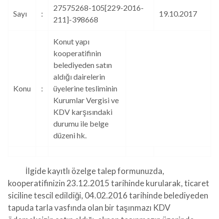
27575268-105[229-2016-
Sayı
:
19.10.2017
211]-398668
Konut yapı
kooperatifinin
belediyeden satın
aldığı dairelerin
Konu
:
üyelerine tesliminin
Kurumlar Vergisi ve
KDV karşısındaki
durumu ile belge
düzeni hk.
İlgide kayıtlı özelge talep formunuzda,
kooperatifinizin 23.12.2015 tarihinde kurularak, ticaret
siciline tescil edildiği, 04.02.2016 tarihinde belediyeden
tapuda tarla vasfında olan bir taşınmazı KDV