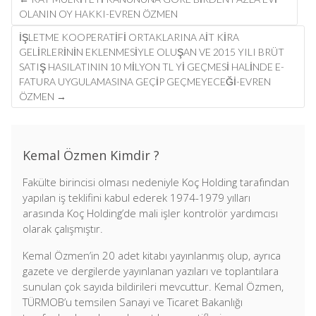
navigation
OLANIN OY HAKKI-EVREN ÖZMEN
İŞLETME KOOPERATIFI ORTAKLARINA AIT KIRA
GELIRLERININ EKLENMESIYLE OLUŞAN VE 2015 YILI BRÜT
SATIŞ HASILATININ 10 MILYON TL YI GEÇMESI HALINDE E-
FATURA UYGULAMASINA GEÇIP GEÇMEYECEĞI-EVREN
ÖZMEN
→
Kemal Özmen Kimdir ?
Fakülte birincisi olması nedeniyle Koç Holding tarafından
yapılan iş teklifini kabul ederek 1974-1979 yılları
arasında Koç Holding’de mali işler kontrolör yardımcısı
olarak çalışmıştır.
Kemal Özmen’in 20 adet kitabı yayınlanmış olup, ayrıca
gazete ve dergilerde yayınlanan yazıları ve toplantılara
sunulan çok sayıda bildirileri mevcuttur. Kemal Özmen,
TÜRMOB’u temsilen Sanayi ve Ticaret Bakanlığı