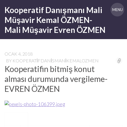
Skip
Kooperatif Danışmanı Mali
to
MENU
content
Müşavir Kemal ÖZMEN-
Mali Müşavir Evren ÖZMEN
OCAK 4, 2018
BY
KOOPERATIFDANISMANIKEMALOZMEN
Kooperatifin bitmiş konut
alması durumunda vergileme-
EVREN ÖZMEN