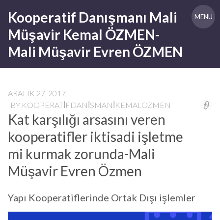
Skip
Kooperatif Danışmanı Mali
to
MENU
content
Müşavir Kemal ÖZMEN-
Mali Müşavir Evren ÖZMEN
ARALIK 27, 2017
BY
KOOPERATIFDANISMANIKEMALOZMEN
Kat karşılığı arsasını veren
kooperatifler iktisadi işletme
mi kurmak zorunda-Mali
Müşavir Evren Özmen
Yapı Kooperatiflerinde Ortak Dışı işlemler