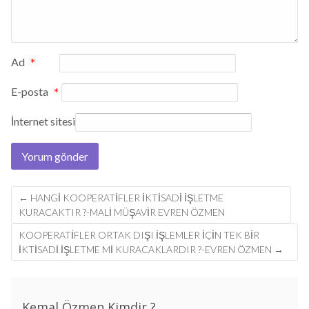
Ad
*
E-posta
*
İnternet sitesi
Post
←
HANGİ KOOPERATİFLER İKTİSADİ İŞLETME
navigation
KURACAKTIR ?-MALİ MÜŞAVİR EVREN ÖZMEN
KOOPERATİFLER ORTAK DIŞI İŞLEMLER İÇİN TEK BİR
İKTİSADİ İŞLETME Mİ KURACAKLARDIR ?-EVREN ÖZMEN
→
Kemal Özmen Kimdir ?