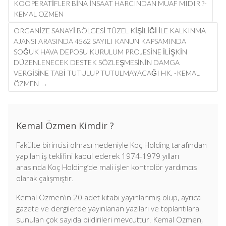
navigation
KOOPERATIFLER BINA INSAAT HARCINDAN MUAF MIDIR ?-
KEMAL OZMEN
ORGANIZE SANAYI BÖLGESI TÜZEL KIŞILIĞI ILE KALKINMA
AJANSI ARASINDA 4562 SAYILI KANUN KAPSAMINDA
SOĞUK HAVA DEPOSU KURULUM PROJESINE ILIŞKIN
DÜZENLENECEK DESTEK SÖZLEŞMESININ DAMGA
VERGISINE TABI TUTULUP TUTULMAYACAĞI HK. -KEMAL
ÖZMEN
→
Kemal Özmen Kimdir ?
Fakülte birincisi olması nedeniyle Koç Holding tarafından
yapılan iş teklifini kabul ederek 1974-1979 yılları
arasında Koç Holding’de mali işler kontrolör yardımcısı
olarak çalışmıştır.
Kemal Özmen’in 20 adet kitabı yayınlanmış olup, ayrıca
gazete ve dergilerde yayınlanan yazıları ve toplantılara
sunulan çok sayıda bildirileri mevcuttur. Kemal Özmen,