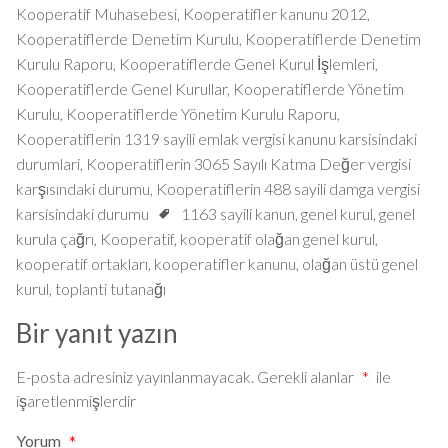
Kooperatif Muhasebesi
,
Kooperatifler kanunu 2012
,
Kooperatiflerde Denetim Kurulu
,
Kooperatiflerde Denetim
Kurulu Raporu
,
Kooperatiflerde Genel Kurul İşlemleri
,
Kooperatiflerde Genel Kurullar
,
Kooperatiflerde Yönetim
Kurulu
,
Kooperatiflerde Yönetim Kurulu Raporu
,
Kooperatiflerin 1319 sayili emlak vergisi kanunu karsisindaki
durumlari
,
Kooperatiflerin 3065 Sayılı Katma Değer vergisi
karşısındaki durumu
,
Kooperatiflerin 488 sayili damga vergisi
karsisindaki durumu
1163 sayili kanun
,
genel kurul
,
genel
kurula çağrı
,
Kooperatif
,
kooperatif olağan genel kurul
,
kooperatif ortakları
,
kooperatifler kanunu
,
olağan üstü genel
kurul
,
toplanti tutanağı
Bir yanıt yazın
E-posta adresiniz yayınlanmayacak.
Gerekli alanlar
*
ile
işaretlenmişlerdir
Yorum
*