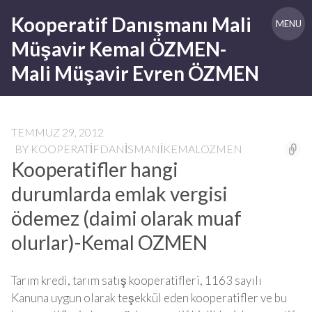
Skip
Kooperatif Danışmanı Mali
to
MENU
content
Müşavir Kemal ÖZMEN-
Mali Müşavir Evren ÖZMEN
TEMMUZ 29, 2012
BY
KOOPERATIFDANISMANIKEMALOZMEN
Kooperatifler hangi
durumlarda emlak vergisi
ödemez (daimi olarak muaf
olurlar)-Kemal OZMEN
Tarım kredi, tarım satış kooperatifleri, 1163 sayılı
Kanuna uygun olarak teşekkül eden kooperatifler ve bu