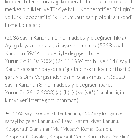
kooperatiflerin kuracağı kooperatif birlikleri, kooperatif
merkez birlikleri ve Türkiye Milli Kooperatifler Birliğinin
ve Türk Kooperatifçilik Kurumunun sahip oldukları kendi
hizmet binaları;
(2536 sayılı Kanunun 1 inci maddesiyle değişen fıkra)
Aşağıda yazılı binalar, kiraya verilmemek (5228 sayılı
Kanunun 59/14 maddesiyle değişen ibare,
Yürürlük:31.07.2004) (24.11.1994 tarihli ve 4046 sayılı
Kanun kapsamında yapılan işletme hakkı devirleri hariç)
şartıyla Bina Vergisinden daimi olarak muaftır. (5020
sayılı Kanunun 8 inci maddesiyle değişen ibare;
Yürürlük:26.12.2003) (a), (b), (s) ve (y)(*) fıkraları için
kiraya verilmeme şartı aranmaz.)
1163 sayili kooperatifler kanunu
,
4562 sayili organize
sanayi bolgeleri kanunu
,
634 sayili kat mulkiyeti kanunu
,
Kooperatif Danismani Mali Musavir Kemal Ozmen
,
Kooperatif Davalari
,
Kooperatif Genel Kurulu Nasıl Yapılır ?
,