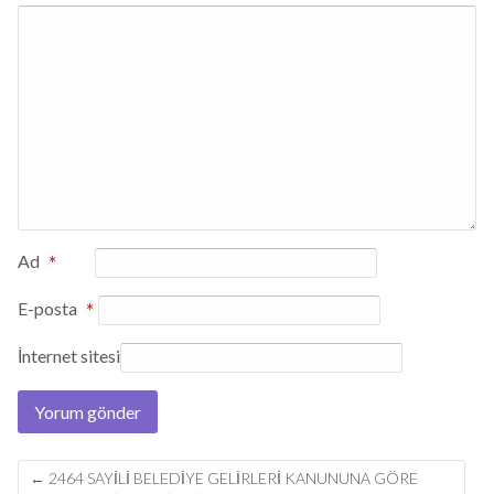
Ad
*
E-posta
*
İnternet sitesi
Post
←
2464 SAYILI BELEDIYE GELIRLERI KANUNUNA GÖRE