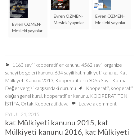
Evren ÖZMEN-
Evren ÖZMEN-
Mesleki yayınlar
Mesleki yayınlar
Evren ÖZMEN-
Mesleki yayınlar
1163 sayili kooperatifler kanunu
,
4562 sayili organize
sanayi bolgeleri kanunu
,
634 sayili kat mulkiyeti kanunu
,
Kat
Mülkiyeti Kanunu 2013
,
Kooperatiflerin 3065 Sayılı Katma
Değer vergisi karşısındaki durumu
Kooperatif
,
kooperatif
olağan genel kurul
,
kooperatifler kanunu
,
KOOPERATİTEN
İSTİFA
,
Ortak.Kooperatif.dava
Leave a comment
EYLÜL 21, 2015
kat Mülkiyeti kanunu 2015, kat
Mülkiyeti kanunu 2016, kat Mülkiyeti