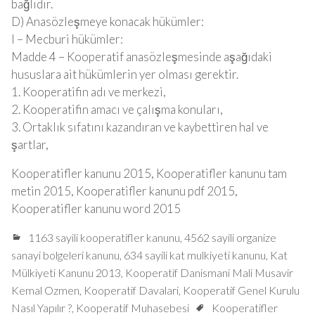
bağlıdır.
D) Anasözleşmeye konacak hükümler:
I – Mecburi hükümler:
Madde 4 – Kooperatif anasözleşmesinde aşağıdaki
hususlara ait hükümlerin yer olması gerektir.
1. Kooperatifin adı ve merkezi,
2. Kooperatifin amacı ve çalışma konuları,
3. Ortaklık sıfatını kazandıran ve kaybettiren hal ve
şartlar,
Kooperatifler kanunu 2015, Kooperatifler kanunu tam
metin 2015, Kooperatifler kanunu pdf 2015,
Kooperatifler kanunu word 2015
1163 sayili kooperatifler kanunu
,
4562 sayili organize
sanayi bolgeleri kanunu
,
634 sayili kat mulkiyeti kanunu
,
Kat
Mülkiyeti Kanunu 2013
,
Kooperatif Danismani Mali Musavir
Kemal Ozmen
,
Kooperatif Davalari
,
Kooperatif Genel Kurulu
Nasıl Yapılır ?
,
Kooperatif Muhasebesi
Kooperatifler