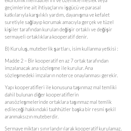
ekonomik menfaatlerini ve özellikle meslek veya
geçimlerine ait ihtiyaçlarını işgücü ve parasal
katkılarıyla karşılıklı yardım, dayanışma ve kefalet
suretiyle sağlayıp korumak amacıyla gerçek ve tüzel
kişiler tarafından kurulan değişir ortaklı ve değişir
sermayeli ortaklıklara kooperatif denir.
B) Kuruluş, muteberlik şartları, isim kullanma yetkisi :
Madde 2 – Bir kooperatif en az 7 ortak tarafından
imzalanacak ana sözleşme ile kurulur. Ana
sözleşmedeki imzaların noterce onaylanması gerekir.
Yapı kooperatifleri ile konusuna taşınmaz mal temliki
dahil bulunan diğer kooperatiflerin
anasözleşmelerinde ortaklara taşınmaz mal temlik
edileceği hakkındaki taahhütler başka bir resmi şekil
aranmaksızın muteberdir.
Sermaye miktarı sınırlandırılarak kooperatif kurulamaz.