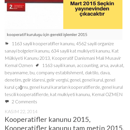
kooperatif kuruluşu için gerekli işlemler 2015
1163 sayili kooperatifler kanunu
,
4562 sayili organize
sanayi bolgeleri kanunu
,
634 sayili kat mulkiyeti kanunu
,
Kat
Mülkiyeti Kanunu 2013
,
Kooperatif Danismani Mali Musavir
Kemal Ozmen
1163 sayili kanun
,
accounting
,
arsa
,
avukat
,
beyanname
,
bu
,
company establishment
,
daktilo
,
dava
,
denetim
,
gelir idaresi
,
gelir vergisi
,
genel
,
genel kurul
,
genel
kurul çağrısı
,
genel kurul kararları kooperatiflerde
,
genel kurul
tescili kooperatiflerde
,
kat mulkiyeti kanunu
,
Kemal OZMEN
2 Comments
KASIM 22, 2014
Kooperatifler kanunu 2015,
Kooperatifler kanunu tam metin 2015,