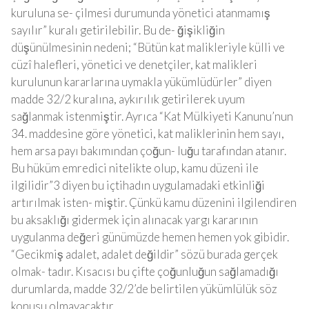
kuruluna se- çilmesi durumunda yönetici atanmamış
sayılır” kuralı getirilebilir. Bu de- ğişikliğin
düşünülmesinin nedeni; “Bütün kat malikleriyle külli ve
cüzî halefleri, yönetici ve denetçiler, kat malikleri
kurulunun kararlarına uymakla yükümlüdürler” diyen
madde 32/2 kuralına, aykırılık getirilerek uyum
sağlanmak istenmiştir. Ayrıca “Kat Mülkiyeti Kanunu’nun
34. maddesine göre yönetici, kat maliklerinin hem sayı,
hem arsa payı bakımından çoğun- luğu tarafından atanır.
Bu hüküm emredici nitelikte olup, kamu düzeni ile
ilgilidir”3 diyen bu içtihadın uygulamadaki etkinliği
artırılmak isten- miştir. Çünkü kamu düzenini ilgilendiren
bu aksaklığı gidermek için alınacak yargı kararının
uygulanma değeri günümüzde hemen hemen yok gibidir.
“Gecikmiş adalet, adalet değildir” sözü burada gerçek
olmak- tadır. Kısacısı bu çifte çoğunluğun sağlamadığı
durumlarda, madde 32/2’de belirtilen yükümlülük söz
konusu olmayacaktır