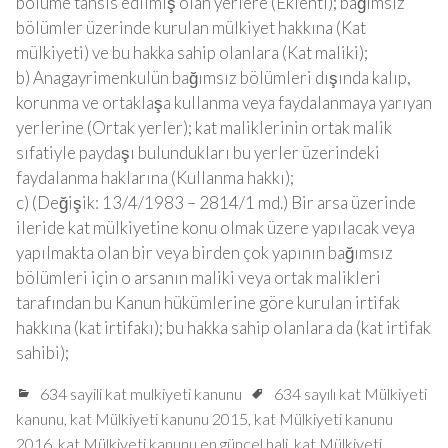
bölüme tahsis edilmiş olan yerlere (Eklenti); bağımsız
bölümler üzerinde kurulan mülkiyet hakkına (Kat
mülkiyeti) ve bu hakka sahip olanlara (Kat maliki);
b) Anagayrimenkulün bağımsız bölümleri dışında kalıp,
korunma ve ortaklaşa kullanma veya faydalanmaya yarıyan
yerlerine (Ortak yerler); kat maliklerinin ortak malik
sıfatiyle paydaşı bulundukları bu yerler üzerindeki
faydalanma haklarına (Kullanma hakkı);
c) (Değişik: 13/4/1983 – 2814/1 md.) Bir arsa üzerinde
ileride kat mülkiyetine konu olmak üzere yapılacak veya
yapılmakta olan bir veya birden çok yapının bağımsız
bölümleri için o arsanın maliki veya ortak malikleri
tarafından bu Kanun hükümlerine göre kurulan irtifak
hakkına (kat irtifakı); bu hakka sahip olanlara da (kat irtifak
sahibi);
634 sayili kat mulkiyeti kanunu
634 sayılı kat Mülkiyeti
kanunu
,
kat Mülkiyeti kanunu 2015
,
kat Mülkiyeti kanunu
2016
,
kat Mülkiyeti kanunu en güncel hali
,
kat Mülkiyeti