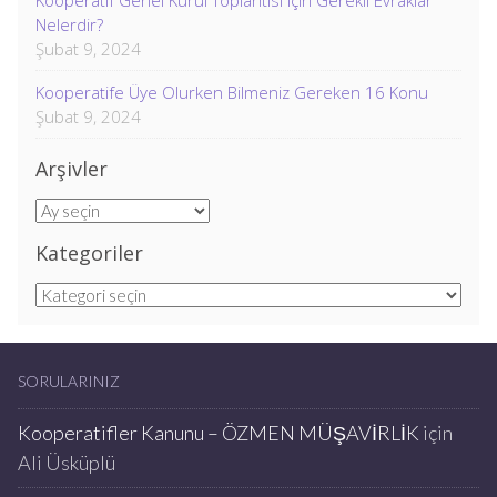
Kooperatif Genel Kurul Toplantısı için Gerekli Evraklar
Nelerdir?
Şubat 9, 2024
Kooperatife Üye Olurken Bilmeniz Gereken 16 Konu
Şubat 9, 2024
Arşivler
Arşivler
Kategoriler
Kategoriler
SORULARINIZ
Kooperatifler Kanunu – ÖZMEN MÜŞAVİRLİK
için
Ali Üsküplü