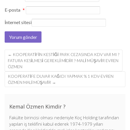
E-posta
*
İnternet sitesi
Post
←
KOOPERATİFİN KESTİĞİ PARK CEZASINDA KDV VAR MI ?
navigation
FATURA KESİLMESİ GEREKLİ MİDİR ?-MALİ MÜŞAVİR EVREN
ÖZMEN
KOOPERATİFE DUVAR KAĞIDI YAPMAK % 1 KDV-EVREN
ÖZMEN MALİ MÜŞAVİR
→
Kemal Özmen Kimdir ?
Fakülte birincisi olması nedeniyle Koç Holding tarafından
yapılan iş teklifini kabul ederek 1974-1979 yılları