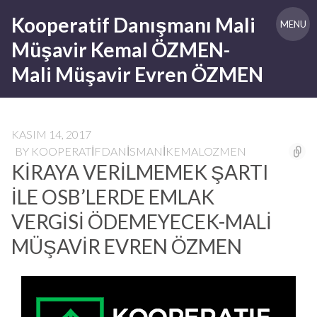
Skip
Kooperatif Danışmanı Mali
to
MENU
content
Müşavir Kemal ÖZMEN-
Mali Müşavir Evren ÖZMEN
KASIM 14, 2017
BY
KOOPERATIFDANISMANIKEMALOZMEN
KİRAYA VERİLMEMEK ŞARTI
İLE OSB’LERDE EMLAK
VERGİSİ ÖDEMEYECEK-MALİ
MÜŞAVİR EVREN ÖZMEN