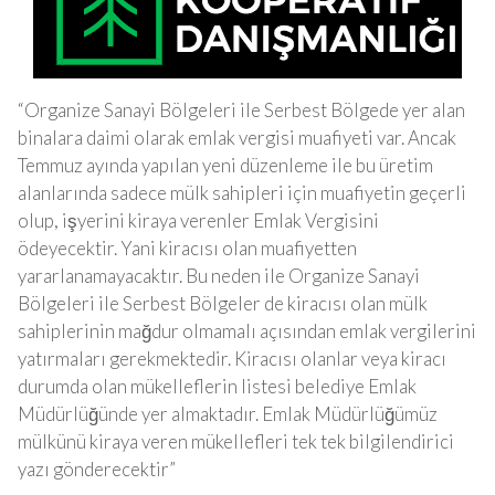
“Organize Sanayi Bölgeleri ile Serbest Bölgede yer alan
binalara daimi olarak emlak vergisi muafiyeti var. Ancak
Temmuz ayında yapılan yeni düzenleme ile bu üretim
alanlarında sadece mülk sahipleri için muafiyetin geçerli
olup, işyerini kiraya verenler Emlak Vergisini
ödeyecektir. Yani kiracısı olan muafiyetten
yararlanamayacaktır. Bu neden ile Organize Sanayi
Bölgeleri ile Serbest Bölgeler de kiracısı olan mülk
sahiplerinin mağdur olmamalı açısından emlak vergilerini
yatırmaları gerekmektedir. Kiracısı olanlar veya kiracı
durumda olan mükelleflerin listesi belediye Emlak
Müdürlüğünde yer almaktadır. Emlak Müdürlüğümüz
mülkünü kiraya veren mükellefleri tek tek bilgilendirici
yazı gönderecektir”