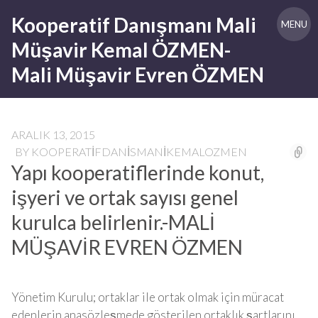
Skip
Kooperatif Danışmanı Mali
to
MENU
content
Müşavir Kemal ÖZMEN-
Mali Müşavir Evren ÖZMEN
ARALIK 13, 2015
BY
KOOPERATIFDANISMANIKEMALOZMEN
Yapı kooperatiflerinde konut,
işyeri ve ortak sayısı genel
kurulca belirlenir.-MALİ
MÜŞAVİR EVREN ÖZMEN
Yönetim Kurulu; ortaklar ile ortak olmak için müracat
edenlerin anasözleşmede gösterilen ortaklık şartlarını