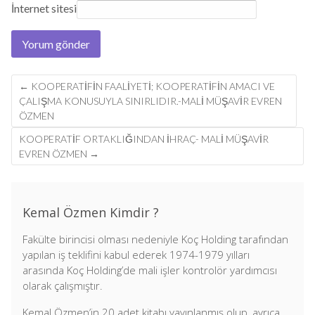
İnternet sitesi
Post
←
KOOPERATIFIN FAALIYETI; KOOPERATIFIN AMACI VE
navigation
ÇALIŞMA KONUSUYLA SINIRLIDIR.-MALİ MÜŞAVİR EVREN
ÖZMEN
KOOPERATIF ORTAKLIĞINDAN IHRAÇ- MALİ MÜŞAVİR
EVREN ÖZMEN
→
Kemal Özmen Kimdir ?
Fakülte birincisi olması nedeniyle Koç Holding tarafından
yapılan iş teklifini kabul ederek 1974-1979 yılları
arasında Koç Holding’de mali işler kontrolör yardımcısı
olarak çalışmıştır.
Kemal Özmen’in 20 adet kitabı yayınlanmış olup, ayrıca