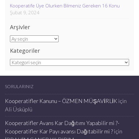
Kooperatife Üye Olurken Bilmeniz Gereken 16 Konu
Şubat 9, 2024
Arşivler
Arşivler
Kategoriler
Kategoriler
SORULARINIZ
Kooperatifler Kanunu – ÖZMEN MÜŞAVİRLİK
için
Ali Üsküplü
Kooperatifler Avans Kar Dağıtımı Yapabilir mi ?-
Kooperatifler Kar Payı avansı Dağıtabilir mi ?
için