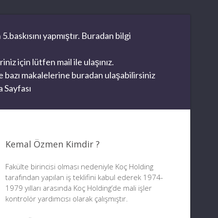
 5.baskısını yapmıştır. Buradan bilgi
z için lütfen mail ile ulaşınız.
 bazı makalelerine buradan ulaşabilirsiniz
 Sayfası
Kemal Özmen Kimdir ?
Fakülte birincisi olması nedeniyle Koç Holding
tarafından yapılan iş teklifini kabul ederek 1974-
1979 yılları arasında Koç Holding’de mali işler
kontrolör yardımcısı olarak çalışmıştır.