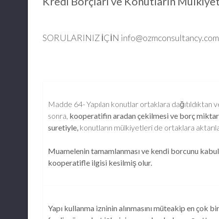
Kredi Borçları ve Konutların Mülkiyeti
SORULARINIZ İÇİN
info@ozmconsultancy.com
Madde 64- Yapılan konutlar ortaklara dağıtıldıktan v
sonra,
kooperatifin aradan çekilmesi ve borç miktarı
suretiyle,
konutların mülkiyetleri de ortaklara aktarıl
Muamelenin tamamlanması ve kendi borcunu kabullen
kooperatifle ilgisi kesilmiş olur.
Yapı kullanma izninin alınmasını müteakip en çok bir 