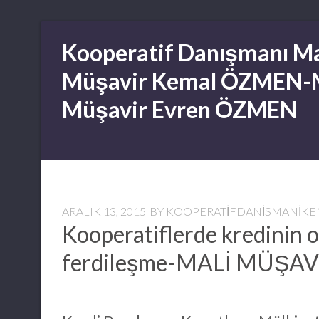
Skip
Kooperatif Danışmanı Ma
to
content
Müşavir Kemal ÖZMEN-
Müşavir Evren ÖZMEN
ARALIK 13, 2015
BY
KOOPERATIFDANISMANIK
Kooperatiflerde kredinin o
ferdileşme-MALİ MÜŞA