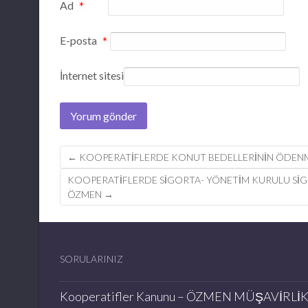
Ad
*
E-posta
*
İnternet sitesi
Post
←
KOOPERATIFLERDE KONUT BEDELLERININ ÖDENM
navigation
KOOPERATIFLERDE SIGORTA- YÖNETIM KURULU SIG
ÖZMEN
→
SORULARINIZ
Kooperatifler Kanunu – ÖZMEN MÜŞAVİRLİ