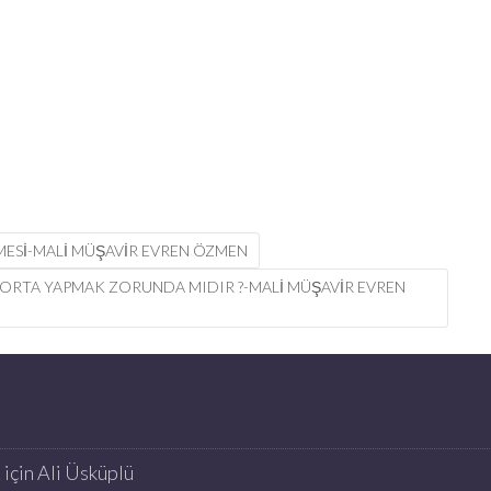
ESI-MALİ MÜŞAVİR EVREN ÖZMEN
ORTA YAPMAK ZORUNDA MIDIR ?-MALİ MÜŞAVİR EVREN
K
için
Ali Üsküplü