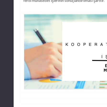
ferdi münasebet işlerinin sonuçlandırılması şarttır.