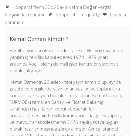
Kooperatiflerin 3065 Sayılı Katma Değer vergisi
karşısındaki durumu
Kooperatif
,
Turquality
Leave a
comment
Kemal Özmen Kimdir ?
Fakülte birincisi olması nedeniyle Koç Holding tarafından
yapılan iş teklifini kabul ederek 1974-1979 yılları
arasında Koç Holding’de mali işler kontrolör yardımcısı
olarak çalışmıştır.
Kemal Özmen’in 20 adet kitabı yayınlanmış olup, ayrıca
gazete ve dergilerde yayınlanan yazıları ve toplantılara
sunulan çok sayıda bildirileri mevcuttur. Kemal Özmen,
TÜRMOB’u temsilen Sanayi ve Ticaret Bakanlığı
tarafından hazırlanan konut kooperatifleri
anasözleşmesinin hazırlık komisyonunda görev yapmış
ve mevcut anasözleşmenin 3476 sayılı yasaya uygun
olarak hazırlanmasında görev almıştır. Ayrıca İstanbul
Ticaret Odası tarafından bu konuda yapılan çalışmalara