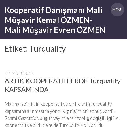
Skip
Kooperatif Danışmanı Mali
to
MENU
content
Müşavir Kemal ÖZMEN-
Mali Müşavir Evren ÖZMEN
Etiket:
Turquality
EKIM 28, 2017
ARTIK KOOPERATİFLERDE Turquality
KAPSAMINDA
Marmarabirlik’in kooperatif ve birliklerin Turquality
kapsamına alınmasına yönelik girişimleri sonuç verdi.
Resmi Gazete’de bugün yayımlanan tebliğ değişikliği ile
kooperatif ve birliklere de Turquality yolu açıldı.