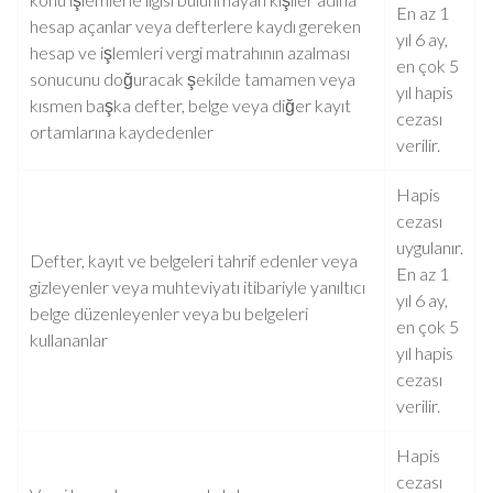
En az 1
hesap açanlar veya defterlere kaydı gereken
yıl 6 ay,
hesap ve işlemleri vergi matrahının azalması
en çok 5
sonucunu doğuracak şekilde tamamen veya
yıl hapis
kısmen başka defter, belge veya diğer kayıt
cezası
ortamlarına kaydedenler
verilir.
Hapis
cezası
uygulanır.
Defter, kayıt ve belgeleri tahrif edenler veya
En az 1
gizleyenler veya muhteviyatı itibariyle yanıltıcı
yıl 6 ay,
belge düzenleyenler veya bu belgeleri
en çok 5
kullananlar
yıl hapis
cezası
verilir.
Hapis
cezası