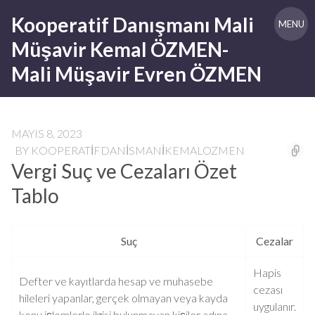
Skip
Kooperatif Danışmanı Mali
to
MENU
content
Müşavir Kemal ÖZMEN-
Mali Müşavir Evren ÖZMEN
MAYIS 8, 2023
BY
KOOPERATIFDANISMANIKEMALOZMEN
Vergi Suç ve Cezaları Özet
Tablo
Suç
Cezalar
Hapis
Defter ve kayıtlarda hesap ve muhasebe
cezası
hileleri yapanlar, gerçek olmayan veya kayda
uygulanır.
konu işlemlerle ilgisi bulunmayan kişiler adına