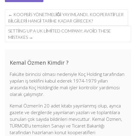
Post
←
KOOPBİS YÖNETMELIĞI YAYIMLANDI. KOOPERATIFLER
navigation
BILGILERI HANGI TARIHE KADAR GIRECEK?
SETTING UP A UK LIMITED COMPANY: AVOID THESE
MISTAKES
→
Kemal Özmen Kimdir ?
Fakülte birincisi olması nedeniyle Koç Holding tarafından
yapılan iş teklifini kabul ederek 1974-1979 yılları
arasında Koç Holding’de mali işler kontrolör yardımcısı
olarak çalışmıştır.
Kemal Özmen’in 20 adet kitabı yayınlanmış olup, ayrıca
gazete ve dergilerde yayınlanan yazıları ve toplantılara
sunulan çok sayıda bildirileri mevcuttur. Kemal Özmen,
TÜRMOB’u temsilen Sanayi ve Ticaret Bakanlığı
tarafından hazırlanan konut kooperatifleri