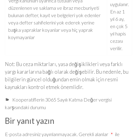
Vergi kanunları uyarınca tutulan veya
uygulanır.
düzenlenen ve saklama ve ibraz mecburiyeti
En az 1
bulunan defter, kayıt ve belgeleri yok edenler
yıl 6 ay,
veya defter sahifelerini yok ederek yerine
en çok 5
başka yapraklar koyanlar veya hiç yaprak
yıl hapis
koymayanlar
cezası
verilir.
Not: Bu ceza miktarları, yasa değişiklikleri veya farklı
yargı kararlarına bağlı olarak değişebilir. Bu nedenle, bu
bilgilerin güncel olduğundan emin olmak için resmi
kaynakları kontrol etmek önemlidir.
Kooperatiflerin 3065 Sayılı Katma Değer vergisi
karşısındaki durumu
Bir yanıt yazın
E-posta adresiniz yayınlanmayacak.
Gerekli alanlar
*
ile