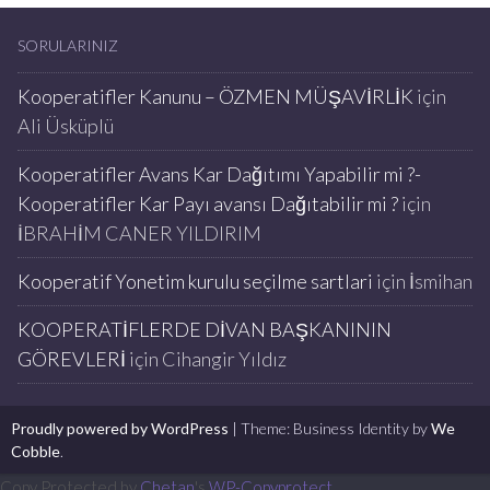
SORULARINIZ
Kooperatifler Kanunu – ÖZMEN MÜŞAVİRLİK
için
Ali Üsküplü
Kooperatifler Avans Kar Dağıtımı Yapabilir mi ?-
Kooperatifler Kar Payı avansı Dağıtabilir mi ?
için
İBRAHİM CANER YILDIRIM
Kooperatif Yonetim kurulu seçilme sartlari
için
İsmihan
KOOPERATİFLERDE DİVAN BAŞKANININ
GÖREVLERİ
için
Cihangir Yıldız
Proudly powered by WordPress
|
Theme: Business Identity by
We
Cobble
.
Copy Protected by
Chetan
's
WP-Copyprotect
.