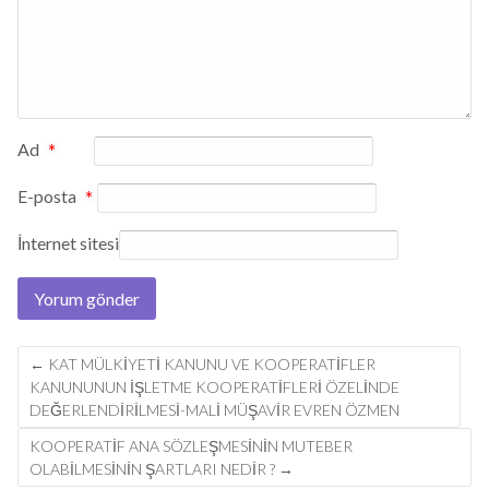
Ad
*
E-posta
*
İnternet sitesi
Post
←
KAT MÜLKIYETI KANUNU VE KOOPERATIFLER
navigation
KANUNUNUN IŞLETME KOOPERATIFLERI ÖZELINDE
DEĞERLENDIRILMESI-MALİ MÜŞAVİR EVREN ÖZMEN
KOOPERATIF ANA SÖZLEŞMESININ MUTEBER
OLABILMESININ ŞARTLARI NEDIR ?
→