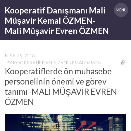
Skip
Kooperatif Danışmanı Mali
to
MENU
content
Müşavir Kemal ÖZMEN-
Mali Müşavir Evren ÖZMEN
NISAN 9, 2018
BY
KOOPERATIFDANISMANIKEMALOZMEN
Kooperatiflerde ön muhasebe
personelinin önemi ve görev
tanımı -MALİ MÜŞAVİR EVREN
ÖZMEN