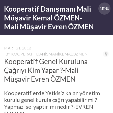
Skip
Kooperatif Danışmanı Mali
to
MENU
content
Müşavir Kemal ÖZMEN-
Mali Müşavir Evren ÖZMEN
MART 31, 2018
BY
KOOPERATIFDANISMANIKEMALOZMEN
Kooperatif Genel Kuruluna
Çağrıyı Kim Yapar ?-Mali
Müşavir Evren ÖZMEN
Kooperatiflerde Yetkisiz kalan yönetim
kurulu genel kurula çağrı yapabilir mi ?
Yapmaz ise yaptırımı nedir ?-EVREN