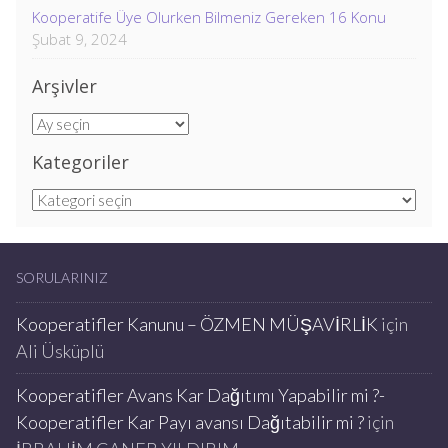
Kooperatife Üye Olurken Bilmeniz Gereken 16 Konu
Şubat 9, 2024
Arşivler
Arşivler
Kategoriler
Kategoriler
SORULARINIZ
Kooperatifler Kanunu – ÖZMEN MÜŞAVİRLİK
için
Ali Üsküplü
Kooperatifler Avans Kar Dağıtımı Yapabilir mi ?-
Kooperatifler Kar Payı avansı Dağıtabilir mi ?
için