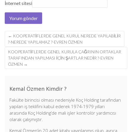
İnternet sitesi
Post
←
KOOPERATIFLERDE GENEL KURUL NEREDE YAPILABILIR
navigation
?-NEREDE YAPILAMAZ ?-EVREN ÖZMEN
KOOPERATIFLERDE GENEL KURULA ÇAĞRININ ORTAKLAR
TARAFINDAN YAPILMASI IÇIN ŞARTLAR NEDIR ?-EVREN
ÖZMEN
→
Kemal Özmen Kimdir ?
Fakülte birincisi olması nedeniyle Koç Holding tarafından
yapılan iş teklifini kabul ederek 1974-1979 yılları
arasında Koç Holding’de mali işler kontrolör yardımcısı
olarak çalışmıştır.
Kemal Özmen’in 20 adet kitabı yayınlanmış olup, ayrıca