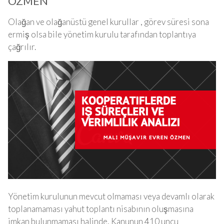
ÖZMEN
Olağan ve olağanüstü genel kurullar , görev süresi sona
ermiş olsa bile yönetim kurulu tarafından toplantıya
çağrılır.
Yönetim kurulunun mevcut olmaması veya devamlı olarak
toplanamaması yahut toplantı nisabının oluşmasına
imkan bulunmaması halinde, Kanunun 410 uncu