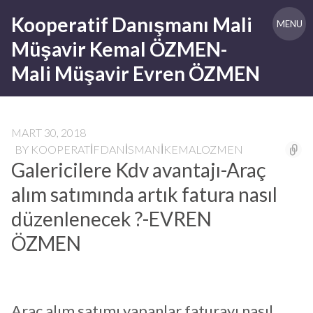
Skip
Kooperatif Danışmanı Mali
to
MENU
content
Müşavir Kemal ÖZMEN-
Mali Müşavir Evren ÖZMEN
MART 30, 2018
BY
KOOPERATIFDANISMANIKEMALOZMEN
Galericilere Kdv avantajı-Araç
alım satımında artık fatura nasıl
düzenlenecek ?-EVREN
ÖZMEN
Araç alım satımı yapanlar faturayı nasıl