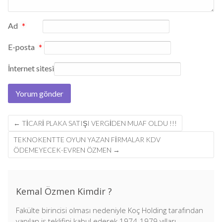
Ad
*
E-posta
*
İnternet sitesi
Post
←
TICARI PLAKA SATIŞI VERGIDEN MUAF OLDU !!!
navigation
TEKNOKENTTE OYUN YAZAN FIRMALAR KDV
ÖDEMEYECEK-EVREN ÖZMEN
→
Kemal Özmen Kimdir ?
Fakülte birincisi olması nedeniyle Koç Holding tarafından
yapılan iş teklifini kabul ederek 1974-1979 yılları