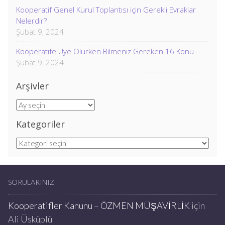
Kooperatif Genel Kurul Toplantısı için Gerekli Evraklar
Nelerdir?
Şubat 9, 2024
Kooperatife Üye Olurken Bilmeniz Gereken 16 Konu
Şubat 9, 2024
Arşivler
Arşivler
Kategoriler
Kategoriler
SORULARINIZ
Kooperatifler Kanunu – ÖZMEN MÜŞAVİRLİK
için
Ali Üsküplü