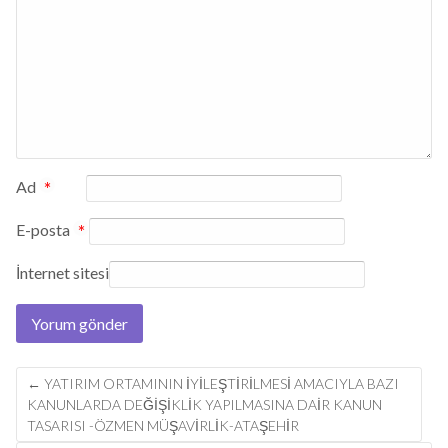
Ad
*
E-posta
*
İnternet sitesi
Post
←
YATIRIM ORTAMININ İYILEŞTIRILMESI AMACIYLA BAZI
navigation
KANUNLARDA DEĞIŞIKLIK YAPILMASINA DAIR KANUN
TASARISI -ÖZMEN MÜŞAVİRLİK-ATAŞEHİR