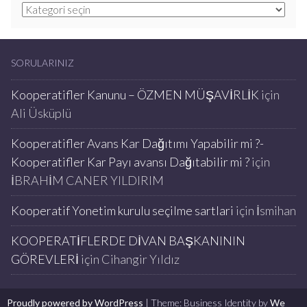
Kategoriler
SORULARINIZ
Kooperatifler Kanunu – ÖZMEN MÜŞAVİRLİK
için
Ali Üsküplü
Kooperatifler Avans Kar Dağıtımı Yapabilir mi ?-
Kooperatifler Kar Payı avansı Dağıtabilir mi ?
için
İBRAHİM CANER YILDIRIM
Kooperatif Yonetim kurulu seçilme sartlari
için
İsmihan
KOOPERATİFLERDE DİVAN BAŞKANININ
GÖREVLERİ
için
Cihangir Yıldız
Proudly powered by WordPress
|
Theme: Business Identity by
We