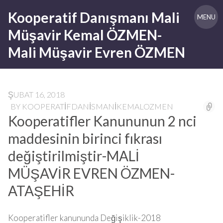
Skip
Kooperatif Danışmanı Mali
to
MENU
content
Müşavir Kemal ÖZMEN-
Mali Müşavir Evren ÖZMEN
ŞUBAT 16, 2018
BY
KOOPERATIFDANISMANIKEMALOZMEN
Kooperatifler Kanununun 2 nci
maddesinin birinci fıkrası
değiştirilmiştir-MALİ
MÜŞAVİR EVREN ÖZMEN-
ATAŞEHİR
Kooperatifler kanununda Değişiklik-2018