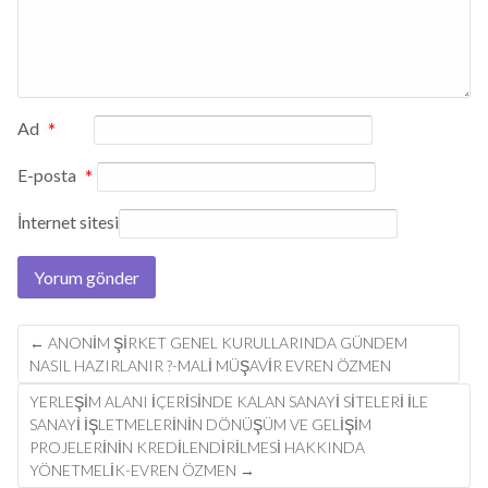
Ad
*
E-posta
*
İnternet sitesi
Post
←
ANONIM ŞIRKET GENEL KURULLARINDA GÜNDEM
navigation
NASIL HAZIRLANIR ?-MALİ MÜŞAVİR EVREN ÖZMEN
YERLEŞİM ALANI İÇERİSİNDE KALAN SANAYİ SİTELERİ İLE
SANAYİ İŞLETMELERİNİN DÖNÜŞÜM VE GELİŞİM
PROJELERİNİN KREDİLENDİRİLMESİ HAKKINDA
YÖNETMELİK-EVREN ÖZMEN
→