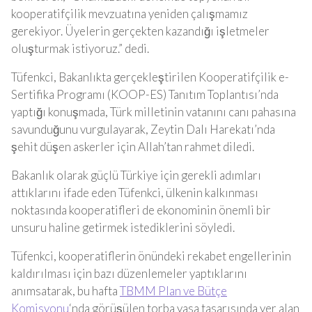
kooperatifçilik mevzuatına yeniden çalışmamız
gerekiyor. Üyelerin gerçekten kazandığı işletmeler
oluşturmak istiyoruz.” dedi.
Tüfenkci, Bakanlıkta gerçekleştirilen Kooperatifçilik e-
Sertifika Programı (KOOP-ES) Tanıtım Toplantısı’nda
yaptığı konuşmada, Türk milletinin vatanını canı pahasına
savunduğunu vurgulayarak, Zeytin Dalı Harekatı’nda
şehit düşen askerler için Allah’tan rahmet diledi.
Bakanlık olarak güçlü Türkiye için gerekli adımları
attıklarını ifade eden Tüfenkci, ülkenin kalkınması
noktasında kooperatifleri de ekonominin önemli bir
unsuru haline getirmek istediklerini söyledi.
Tüfenkci, kooperatiflerin önündeki rekabet engellerinin
kaldırılması için bazı düzenlemeler yaptıklarını
anımsatarak, bu hafta
TBMM Plan ve Bütçe
Komisyonu
‘nda görüşülen torba yasa tasarısında yer alan