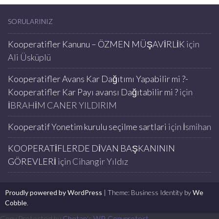
SORULARINIZ
Kooperatifler Kanunu – ÖZMEN MÜŞAVİRLİK
için
Ali Üsküplü
Kooperatifler Avans Kar Dağıtımı Yapabilir mi ?-
Kooperatifler Kar Payı avansı Dağıtabilir mi ?
için
İBRAHİM CANER YILDIRIM
Kooperatif Yonetim kurulu seçilme sartlari
için
İsmihan
KOOPERATİFLERDE DİVAN BAŞKANININ
GÖREVLERİ
için
Cihangir Yıldız
Proudly powered by WordPress
|
Theme: Business Identity by
We
Cobble
.
Copy Protected by
Chetan
's
WP-Copyprotect
.