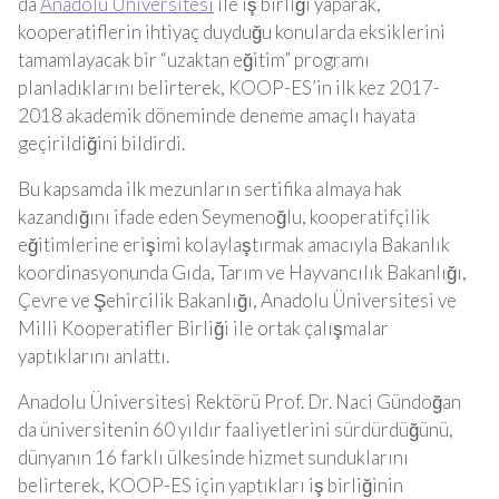
da
Anadolu Üniversitesi
ile iş birliği yaparak,
kooperatiflerin ihtiyaç duyduğu konularda eksiklerini
tamamlayacak bir “uzaktan eğitim” programı
planladıklarını belirterek, KOOP-ES’in ilk kez 2017-
2018 akademik döneminde deneme amaçlı hayata
geçirildiğini bildirdi.
Bu kapsamda ilk mezunların sertifika almaya hak
kazandığını ifade eden Seymenoğlu, kooperatifçilik
eğitimlerine erişimi kolaylaştırmak amacıyla Bakanlık
koordinasyonunda Gıda, Tarım ve Hayvancılık Bakanlığı,
Çevre ve Şehircilik Bakanlığı, Anadolu Üniversitesi ve
Milli Kooperatifler Birliği ile ortak çalışmalar
yaptıklarını anlattı.
Anadolu Üniversitesi Rektörü Prof. Dr. Naci Gündoğan
da üniversitenin 60 yıldır faaliyetlerini sürdürdüğünü,
dünyanın 16 farklı ülkesinde hizmet sunduklarını
belirterek, KOOP-ES için yaptıkları iş birliğinin