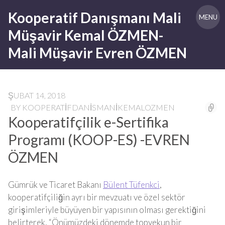
Skip
Kooperatif Danışmanı Mali
to
MENU
content
Müşavir Kemal ÖZMEN-
Mali Müşavir Evren ÖZMEN
ŞUBAT 14, 2018
BY
KOOPERATIFDANISMANIKEMALOZMEN
Kooperatifçilik e-Sertifika
Programı (KOOP-ES) -EVREN
ÖZMEN
Gümrük ve Ticaret Bakanı
Bülent Tüfenkci
,
kooperatifçiliğin ayrı bir mevzuatı ve özel sektör
girişimleriyle büyüyen bir yapısının olması gerektiğini
belirterek, “Önümüzdeki dönemde topyekun bir