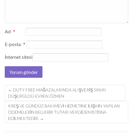
Ad
*
E-posta
*
İnternet sitesi
Post
←
DUTY FREE MAĞAZALARINDA ALIŞVERİŞ SINIRI
navigation
DÜŞÜRÜLDÜ-EVREN ÖZMEN
KREŞ VE GÜNDÜZ BAKIMEVI HIZMETINE ILIŞKIN YAPILAN
ÖDEMELERIN BELLI BIR TUTARI VERGIDEN ISTISNA
EDILMEKTEDIR.
→