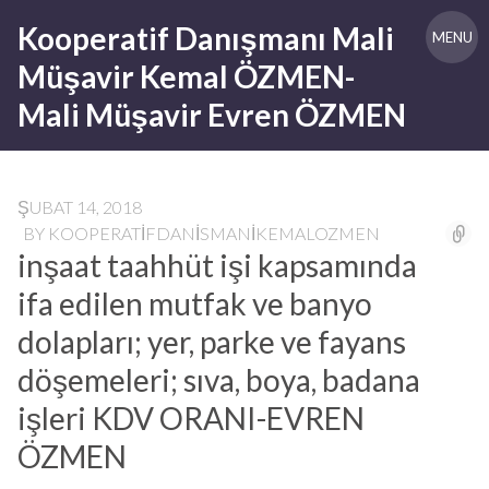
Skip
Kooperatif Danışmanı Mali
to
MENU
content
Müşavir Kemal ÖZMEN-
Mali Müşavir Evren ÖZMEN
ŞUBAT 14, 2018
BY
KOOPERATIFDANISMANIKEMALOZMEN
inşaat taahhüt işi kapsamında
ifa edilen mutfak ve banyo
dolapları; yer, parke ve fayans
döşemeleri; sıva, boya, badana
işleri KDV ORANI-EVREN
ÖZMEN