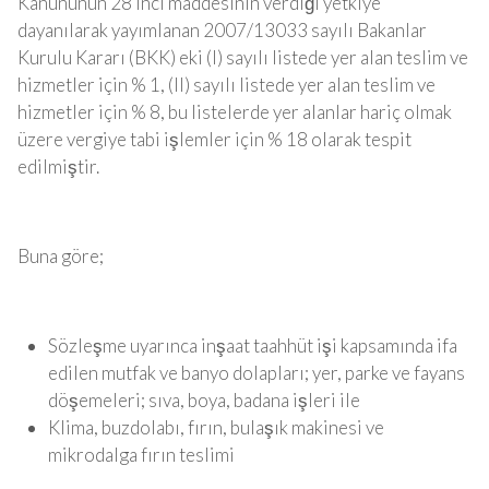
Kanununun 28 inci maddesinin verdiği yetkiye
dayanılarak yayımlanan 2007/13033 sayılı Bakanlar
Kurulu Kararı (BKK) eki (I) sayılı listede yer alan teslim ve
hizmetler için % 1, (II) sayılı listede yer alan teslim ve
hizmetler için % 8, bu listelerde yer alanlar hariç olmak
üzere vergiye tabi işlemler için % 18 olarak tespit
edilmiştir.
Buna göre;
Sözleşme uyarınca inşaat taahhüt işi kapsamında ifa
edilen mutfak ve banyo dolapları; yer, parke ve fayans
döşemeleri; sıva, boya, badana işleri ile
Klima, buzdolabı, fırın, bulaşık makinesi ve
mikrodalga fırın teslimi