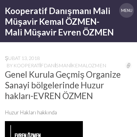
Skip
Kooperatif Danışmanı Mali
to
MENU
content
Müşavir Kemal ÖZMEN-
Mali Müşavir Evren ÖZMEN
ŞUBAT 13, 2018
BY
KOOPERATIFDANISMANIKEMALOZMEN
Genel Kurula Geçmiş Organize
Sanayi bölgelerinde Huzur
hakları-EVREN ÖZMEN
Huzur Hakları hakkında