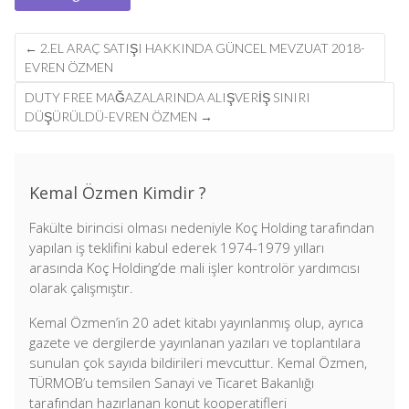
Post
←
2.EL ARAÇ SATIŞI HAKKINDA GÜNCEL MEVZUAT 2018-
navigation
EVREN ÖZMEN
DUTY FREE MAĞAZALARINDA ALIŞVERİŞ SINIRI
DÜŞÜRÜLDÜ-EVREN ÖZMEN
→
Kemal Özmen Kimdir ?
Fakülte birincisi olması nedeniyle Koç Holding tarafından
yapılan iş teklifini kabul ederek 1974-1979 yılları
arasında Koç Holding’de mali işler kontrolör yardımcısı
olarak çalışmıştır.
Kemal Özmen’in 20 adet kitabı yayınlanmış olup, ayrıca
gazete ve dergilerde yayınlanan yazıları ve toplantılara
sunulan çok sayıda bildirileri mevcuttur. Kemal Özmen,
TÜRMOB’u temsilen Sanayi ve Ticaret Bakanlığı
tarafından hazırlanan konut kooperatifleri