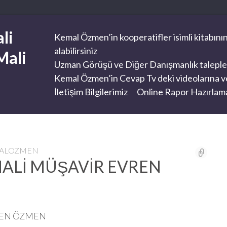
li
Kemal Özmen’in kooperatifler isimli kitabının
alabilirsiniz
Mali
Uzman Görüşü ve Diğer Danışmanlık taleplerini
Kemal Özmen’in Cevap Tv deki videolarına ve
İletişim Bilgilerimiz
Online Rapor Hazırlama
MALOZMEN
 ? MALİ MÜŞAVİR EVREN
VREN ÖZMEN