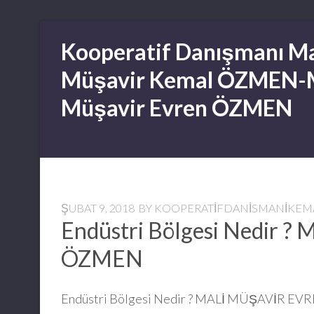
Skip
Kooperatif Danışmanı Ma
to
content
Müşavir Kemal ÖZMEN-
Müşavir Evren ÖZMEN
ŞUBAT 9, 2018
BY
KOOPERATIFDANISMANIKE
Endüstri Bölgesi Nedir
ÖZMEN
Endüstri Bölgesi Nedir ? MALİ MÜŞAVİR E