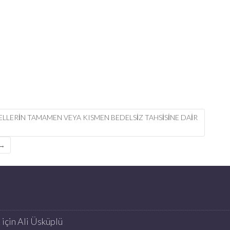
LLERİN TAMAMEN VEYA KISMEN BEDELSİZ TAHSİSİNE DAİR
→
K
için
Ali Üsküplü