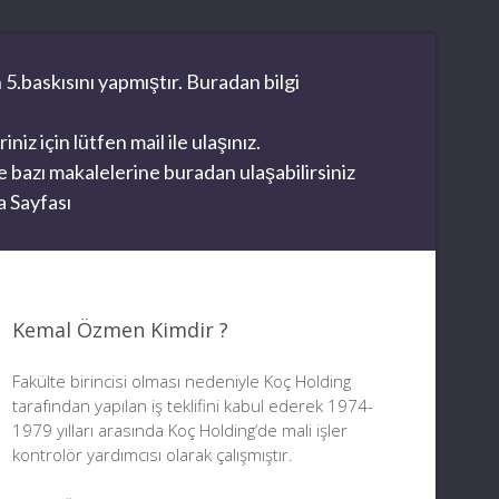
 5.baskısını yapmıştır. Buradan bilgi
z için lütfen mail ile ulaşınız.
 bazı makalelerine buradan ulaşabilirsiniz
 Sayfası
Kemal Özmen Kimdir ?
Fakülte birincisi olması nedeniyle Koç Holding
tarafından yapılan iş teklifini kabul ederek 1974-
1979 yılları arasında Koç Holding’de mali işler
kontrolör yardımcısı olarak çalışmıştır.