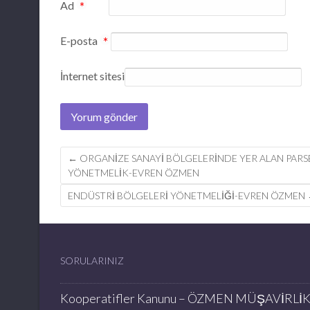
Ad
*
E-posta
*
İnternet sitesi
Post
←
ORGANİZE SANAYİ BÖLGELERİNDE YER ALAN PARSE
YÖNETMELİK-EVREN ÖZMEN
navigation
ENDÜSTRİ BÖLGELERİ YÖNETMELİĞİ-EVREN ÖZMEN
SORULARINIZ
Kooperatifler Kanunu – ÖZMEN MÜŞAVİRLİ