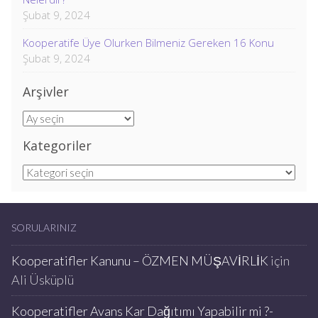
Şubat 9, 2024
Kooperatife Üye Olurken Bilmeniz Gereken 16 Konu
Şubat 9, 2024
Arşivler
Arşivler
Kategoriler
Kategoriler
SORULARINIZ
Kooperatifler Kanunu – ÖZMEN MÜŞAVİRLİK
için
Ali Üsküplü
Kooperatifler Avans Kar Dağıtımı Yapabilir mi ?-