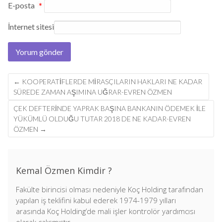
E-posta
*
İnternet sitesi
Post
←
KOOPERATIFLERDE MIRASÇILARIN HAKLARI NE KADAR
navigation
SÜREDE ZAMAN AŞIMINA UĞRAR-EVREN ÖZMEN
ÇEK DEFTERİNDE YAPRAK BAŞINA BANKANIN ÖDEMEK İLE
YÜKÜMLÜ OLDUĞU TUTAR 2018 DE NE KADAR-EVREN
ÖZMEN
→
Kemal Özmen Kimdir ?
Fakülte birincisi olması nedeniyle Koç Holding tarafından
yapılan iş teklifini kabul ederek 1974-1979 yılları
arasında Koç Holding’de mali işler kontrolör yardımcısı