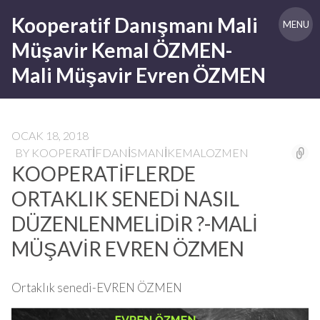
Skip
Kooperatif Danışmanı Mali
to
MENU
content
Müşavir Kemal ÖZMEN-
Mali Müşavir Evren ÖZMEN
OCAK 18, 2018
BY
KOOPERATIFDANISMANIKEMALOZMEN
KOOPERATİFLERDE
ORTAKLIK SENEDİ NASIL
DÜZENLENMELİDİR ?-MALİ
MÜŞAVİR EVREN ÖZMEN
Ortaklık senedi-EVREN ÖZMEN