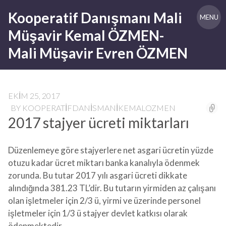
Skip
Kooperatif Danışmanı Mali
to
MENU
content
Müşavir Kemal ÖZMEN-
Mali Müşavir Evren ÖZMEN
EKIM 25, 2017
BY
KOOPERATIFDANISMANIKEMALOZMEN
2017 stajyer ücreti miktarları
Düzenlemeye göre stajyerlere net asgari ücretin yüzde
otuzu kadar ücret miktarı banka kanalıyla ödenmek
zorunda. Bu tutar 2017 yılı asgari ücreti dikkate
alındığında 381.23 TL’dir. Bu tutarın yirmiden az çalışanı
olan işletmeler için 2/3 ü, yirmi ve üzerinde personel
işletmeler için 1/3 ü stajyer devlet katkısı olarak
ödenmektedir.