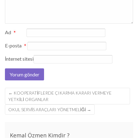
Ad
*
E-posta
*
İnternet sitesi
Post
←
KOOPERATIFLERDE ÇIKARMA KARARI VERMEYE
navigation
YETKILI ORGANLAR
OKUL SERVİS ARAÇLARI YÖNETMELİĞİ
→
Kemal Özmen Kimdir ?