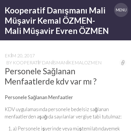
Skip
Kooperatif Danışmanı Mali
to
MENU
content
Müşavir Kemal ÖZMEN-
Mali Müşavir Evren ÖZMEN
EKIM 20, 2017
BY
KOOPERATIFDANISMANIKEMALOZMEN
Personele Sağlanan
Menfaatlerde kdv var mı ?
Personele Sağlanan Menfaatler
KDV uygulamasında personele bedelsiz sağlanan
menfaatlerden aşağıda sayılanlar vergiye tabi tutulmaz:
a) Personele işyerinde veya müştemilatındayemek