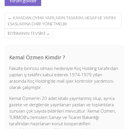
Post
←
KAYADAN OYMA YAPILARIN TASARIM, HESAP VE YAPIM
navigation
ESASLARINA DAİR YÖNETMELİK
İSTISNANIN TEVSIKI
→
Kemal Özmen Kimdir ?
Fakülte birincisi olması nedeniyle Koç Holding tarafından
yapılan iş teklifini kabul ederek 1974-1979 yılları
arasında Koç Holding’de mali işler kontrolör yardımcısı
olarak çalışmıştır.
Kemal Özmen’in 20 adet kitabı yayınlanmış olup, ayrıca
gazete ve dergilerde yayınlanan yazıları ve toplantılara
sunulan çok sayıda bildirileri mevcuttur. Kemal Özmen,
TÜRMOB’u temsilen Sanayi ve Ticaret Bakanlığı
tarafından hazırlanan konut kooperatifleri