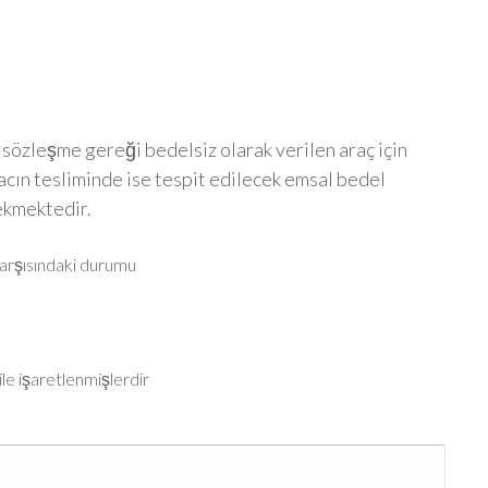
n sözleşme gereği bedelsiz olarak verilen araç için
acın tesliminde ise tespit edilecek emsal bedel
ekmektedir.
karşısındaki durumu
ile işaretlenmişlerdir