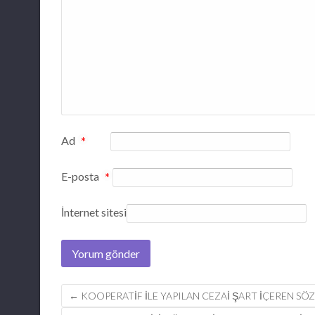
Ad
*
E-posta
*
İnternet sitesi
Post
←
KOOPERATIF ILE YAPILAN CEZAI ŞART IÇEREN SÖ