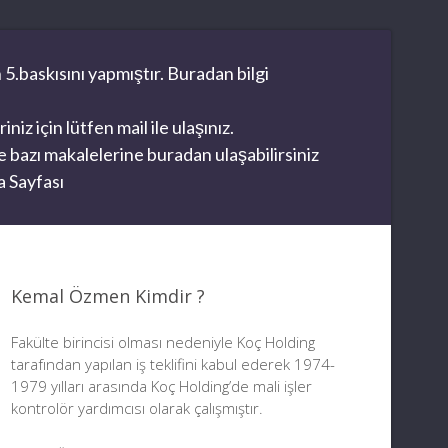
 5.baskısını yapmıştır. Buradan bilgi
z için lütfen mail ile ulaşınız.
 bazı makalelerine buradan ulaşabilirsiniz
 Sayfası
Kemal Özmen Kimdir ?
Fakülte birincisi olması nedeniyle Koç Holding
tarafından yapılan iş teklifini kabul ederek 1974-
1979 yılları arasında Koç Holding’de mali işler
kontrolör yardımcısı olarak çalışmıştır.