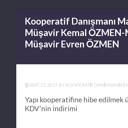
Skip
Kooperatif Danışmanı Ma
to
content
Müşavir Kemal ÖZMEN-
Müşavir Evren ÖZMEN
ŞUBAT 21, 2017
BY
KOOPERATIFDANISMANIK
Yapı kooperatifine hibe edilmek ü
KDV’nin indirimi