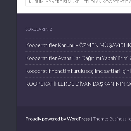
navigation
KURUMLAR VERGISI MÜKELLEFI OLAN KOOPERATIF A
SORULARINIZ
Kooperatifler Kanunu – ÖZMEN MÜŞAVİRLİ
Kooperatifler Avans Kar Dağıtımı Yapabilir mi ?
Kooperatif Yonetim kurulu seçilme sartlari
için
KOOPERATİFLERDE DİVAN BAŞKANININ G
Proudly powered by WordPress
|
Theme: Business Id