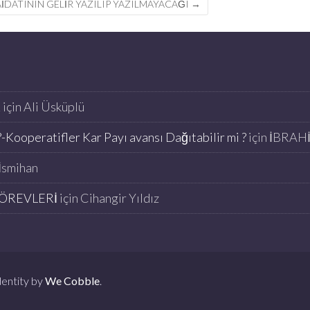
IDATININ GELIR YAZILIP YAZILMAYACAĞI
→
K
için
Ali Üsküplü
-Kooperatifler Kar Payı avansı Dağıtabilir mi ?
için
İBRAH
İsmihan
ÖREVLERİ
için
Cihangir Yıldız
entity by
We Cobble
.