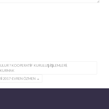
LUR ? KOOPERATIF KURULUŞ IŞLEMLERI,
F KURMAK
Rİ 2017-EVREN ÖZMEN
→