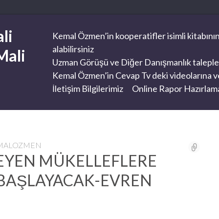
li
Kemal Özmen’in kooperatifler isimli kitabının
alabilirsiniz
Mali
Uzman Görüşü ve Diğer Danışmanlık taleplerini
Kemal Özmen’in Cevap Tv deki videolarına ve
İletişim Bilgilerimiz
Online Rapor Hazırlama
EMALOZMEN
DEYEN MÜKELLEFLERE
E BAŞLAYACAK-EVREN