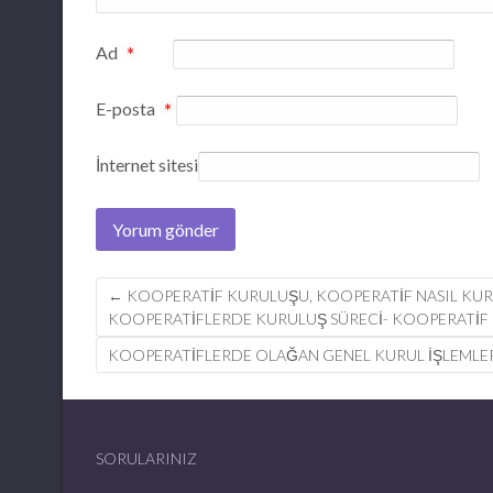
Ad
*
E-posta
*
İnternet sitesi
Post
←
KOOPERATIF KURULUŞU, KOOPERATIF NASIL KURU
KOOPERATIFLERDE KURULUŞ SÜRECI- KOOPERATI
navigation
KOOPERATİFLERDE OLAĞAN GENEL KURUL İŞLEMLE
SORULARINIZ