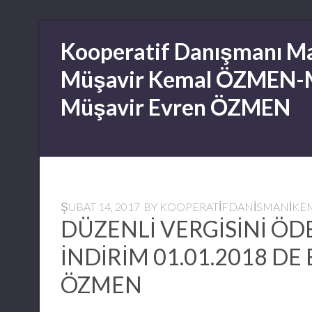
Skip
Kooperatif Danışmanı Ma
to
content
Müşavir Kemal ÖZMEN-
Müşavir Evren ÖZMEN
ŞUBAT 14, 2017
BY
KOOPERATIFDANISMANIK
DÜZENLİ VERGİSİNİ Ö
İNDİRİM 01.01.2018 D
ÖZMEN