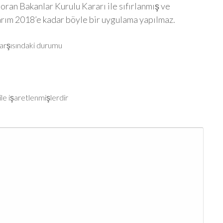
ran Bakanlar Kurulu Kararı ile sıfırlanmış ve
rım 2018’e kadar böyle bir uygulama yapılmaz.
karşısındaki durumu
ile işaretlenmişlerdir