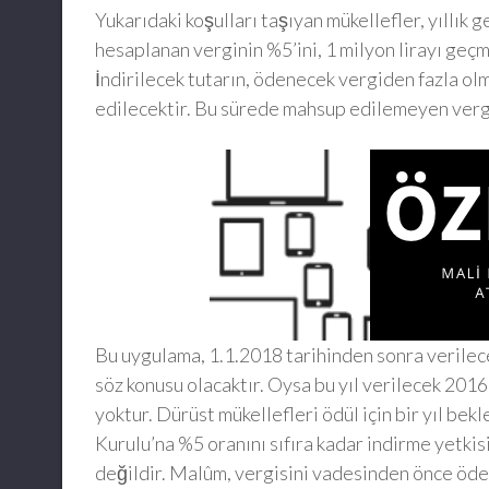
Yukarıdaki koşulları taşıyan mükellefler, yıllık
hesaplanan verginin %5’ini, 1 milyon lirayı ge
İndirilecek tutarın, ödenecek vergiden fazla olm
edilecektir. Bu sürede mahsup edilemeyen vergi
Bu uygulama, 1.1.2018 tarihinden sonra verilece
söz konusu olacaktır. Oysa bu yıl verilecek 20
yoktur. Dürüst mükellefleri ödül için bir yıl be
Kurulu’na %5 oranını sıfıra kadar indirme yetkis
değildir. Malûm, vergisini vadesinden önce ödey