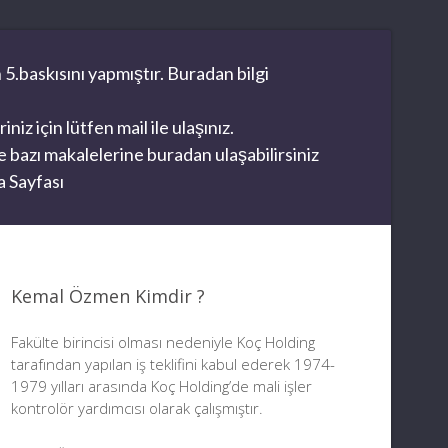
 5.baskısını yapmıştır. Buradan bilgi
z için lütfen mail ile ulaşınız.
 bazı makalelerine buradan ulaşabilirsiniz
 Sayfası
Kemal Özmen Kimdir ?
Fakülte birincisi olması nedeniyle Koç Holding
tarafından yapılan iş teklifini kabul ederek 1974-
1979 yılları arasında Koç Holding’de mali işler
kontrolör yardımcısı olarak çalışmıştır.