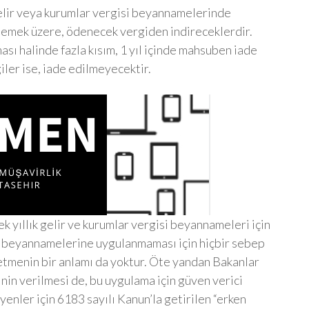
 gelir veya kurumlar vergisi beyannamelerinde
çmemek üzere, ödenecek vergiden indireceklerdir.
ası halinde fazla kısım, 1 yıl içinde mahsuben iade
ler ise, iade edilmeyecektir.
k yıllık gelir ve kurumlar vergisi beyannameleri için
16 beyannamelerine uygulanmaması için hiçbir sebep
kletmenin bir anlamı da yoktur. Öte yandan Bakanlar
inin verilmesi de, bu uygulama için güven verici
enler için 6183 sayılı Kanun’la getirilen “erken