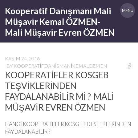
Skip
Kooperatif Danışmanı Mali
to
MENU
content
Müşavir Kemal ÖZMEN-
Mali Müşavir Evren ÖZMEN
KASIM 24, 2016
BY
KOOPERATIFDANISMANIKEMALOZMEN
KOOPERATİFLER KOSGEB
TEŞVİKLERİNDEN
FAYDALANABİLİR Mİ ?-MALİ
MÜŞAVİR EVREN ÖZMEN
HANGİ KOOPERATİFLER KOSGEB DESTEKLERİNDEN
FAYDALANABİLİR ?