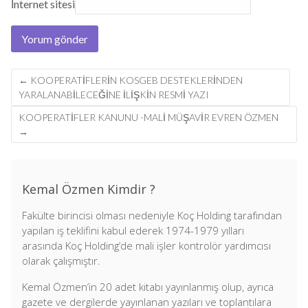
İnternet sitesi
Post
←
KOOPERATIFLERIN KOSGEB DESTEKLERINDEN
navigation
YARALANABILECEĞINE İLIŞKIN RESMI YAZI
KOOPERATİFLER KANUNU -MALİ MÜŞAVİR EVREN ÖZMEN
→
Kemal Özmen Kimdir ?
Fakülte birincisi olması nedeniyle Koç Holding tarafından
yapılan iş teklifini kabul ederek 1974-1979 yılları
arasında Koç Holding’de mali işler kontrolör yardımcısı
olarak çalışmıştır.
Kemal Özmen’in 20 adet kitabı yayınlanmış olup, ayrıca
gazete ve dergilerde yayınlanan yazıları ve toplantılara