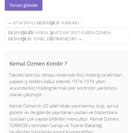
Post
←
6754 SAYILI BILIRKIŞILIK KANUNU
navigation
BILIRKIŞILIĞE KABUL ŞARTLARI 2017-EVREN ÖZMEN-
BİLİRKİŞİLİK TEMEL EĞİTİMİ NEDİR?
→
Kemal Özmen Kimdir ?
Fakülte birincisi olması nedeniyle Koç Holding tarafından
yapılan iş teklifini kabul ederek 1974-1979 yılları
arasında Koç Holding’de mali işler kontrolör yardımcısı
olarak çalışmıştır.
Kemal Özmen’in 20 adet kitabı yayınlanmış olup, ayrıca
gazete ve dergilerde yayınlanan yazıları ve toplantılara
sunulan çok sayıda bildirileri mevcuttur. Kemal Özmen,
TÜRMOB’u temsilen Sanayi ve Ticaret Bakanlığı
tarafından hazırlanan konut kooperatifleri