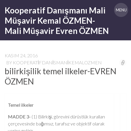
Skip
Kooperatif Danışmanı Mali
to
MENU
content
Müşavir Kemal ÖZMEN-
Mali Müşavir Evren ÖZMEN
KASIM 24, 2016
BY
KOOPERATIFDANISMANIKEMALOZMEN
bilirkişilik temel ilkeler-EVREN
ÖZMEN
Temel ilkeler
MADDE 3-
(1) Bilirkişi, görevini dürüstlük kuralları
çerçevesinde bağımsız, tarafsız ve objektif olarak
yerine getirir.