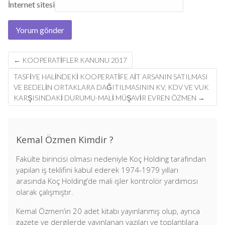
İnternet sitesi
Post
←
KOOPERATIFLER KANUNU 2017
navigation
TASFIYE HALINDEKI KOOPERATIFE AIT ARSANIN SATILMASI
VE BEDELIN ORTAKLARA DAĞITILMASININ KV, KDV VE VUK
KARŞISINDAKI DURUMU-MALİ MÜŞAVİR EVREN ÖZMEN
→
Kemal Özmen Kimdir ?
Fakülte birincisi olması nedeniyle Koç Holding tarafından
yapılan iş teklifini kabul ederek 1974-1979 yılları
arasında Koç Holding’de mali işler kontrolör yardımcısı
olarak çalışmıştır.
Kemal Özmen’in 20 adet kitabı yayınlanmış olup, ayrıca
gazete ve dergilerde yayınlanan yazıları ve toplantılara