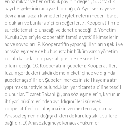
en az miktar ve her ortaklık payının değeri, 5. Ortaklık
payı belgelerinin ada yazılı olduğu, 6. Ayni sermaye ve
devralınan akçalı kıymetlerle işletmelerin neden ibaret
oldukları ve bunlara biçilen değerler, 7. Kooperatifin ne
suretle temsil olunacağı ve denetleneceği, 8. Yönetim
Kurulu üyeleriyle kooperatifi temsile yetkili kimselerin
ad ve soyadları, 9. Kooperatifin yapacağı ilanların şekli ve
anasözleşmede de bu hususta bir hüküm varsa yönetim
kurulu kararlarının pay sahiplerine ne suretle
bildirileceği, 10. Kooperatifin şubeleri: Kooperatifler,
lüzum gördükleri takdirde memleket içinde ve dışında
şubeler açabilirler. Şubeler, merkezin sicil kaydına atıf
yapılmak suretiyle bulundukları yer ticaret siciline tescil
olunurlar. Ticaret Bakanlığı, ana sözleşmelerin, kanunun
ihtiyari hükümlerinden ayrıldığını ileri sürerek
kooperatifleri kuruluşuna izin vermekten kaçınamaz.
Anasözleşmenin değişiklikleri de kuruluştaki usullere
bağlıdır. D) Anasözleşmeye konacak hükümler: I –