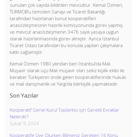
sunulan çok sayıda bildirileri mevcuttur. Kemal Özmen,
TÜRMOB’u temsilen Sanayi ve Ticaret Bakanlığı
tarafından hazırlanan konut kooperatifleri
anasözleşmesinin hazırlık komisyonunda görev yapmış
ve mevcut anasözleşmenin 3476 sayılı yasaya uygun
olarak hazırlanmasında görev almıştır. Ayrıca İstanbul
Ticaret Odası tarafından bu konuda yapılan çalışmalara
katkı sağlamıştır.
Kemal Özmen 1980 yılından beri İstanbul’da Mali
Müşavir olarak üçü Mali müşavir olan sekiz kişilik ekibi ile
beraber Türkiyenin önde gelen kooperatiflerinde hukuki
ve mali danışmanlık ve Yargı’da bilirkişilik yapmaktadır.
Son Yazılar
Kooperatif Genel Kurul Toplantısı için Gerekli Evraklar
Nelerdir?
Şubat 9, 2024
Kooperatife Üye Olurken Bilmeniz Gereken 16 Konu