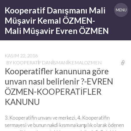
Skip
Kooperatif Danışmanı Mali
to
MENU
content
Müşavir Kemal ÖZMEN-
Mali Müşavir Evren ÖZMEN
KASIM 22, 2016
BY
KOOPERATIFDANISMANIKEMALOZMEN
Kooperatifler kanununa göre
unvan nasıl belirlenir ?-EVREN
ÖZMEN-KOOPERATİFLER
KANUNU
3. Kooperatifin unvanı ve merkezi, 4. Kooperatifin
sermayesi ve bunun nakdi kısmına karşılık olarak ödenen