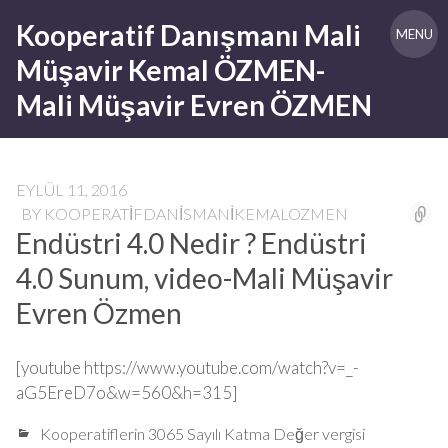
Skip
Kooperatif Danışmanı Mali
to
MENU
content
Müşavir Kemal ÖZMEN-
Mali Müşavir Evren ÖZMEN
EYLÜL 11, 2016
BY
KOOPERATIFDANISMANIKEMALOZMEN
Endüstri 4.0 Nedir ? Endüstri
4.0 Sunum, video-Mali Müşavir
Evren Özmen
[youtube https://www.youtube.com/watch?v=_-
aG5EreD7o&w=560&h=315]
Kooperatiflerin 3065 Sayılı Katma Değer vergisi