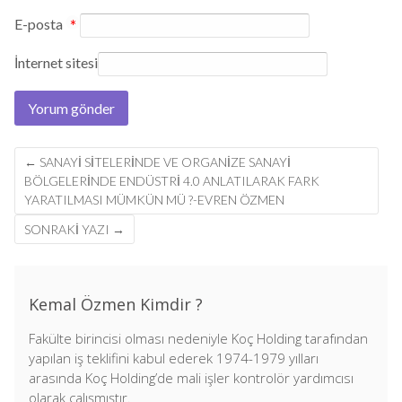
E-posta
*
İnternet sitesi
Post
←
SANAYI SITELERINDE VE ORGANIZE SANAYI
navigation
BÖLGELERINDE ENDÜSTRI 4.0 ANLATILARAK FARK
YARATILMASI MÜMKÜN MÜ ?-EVREN ÖZMEN
SONRAKI YAZI
→
Kemal Özmen Kimdir ?
Fakülte birincisi olması nedeniyle Koç Holding tarafından
yapılan iş teklifini kabul ederek 1974-1979 yılları
arasında Koç Holding’de mali işler kontrolör yardımcısı
olarak çalışmıştır.