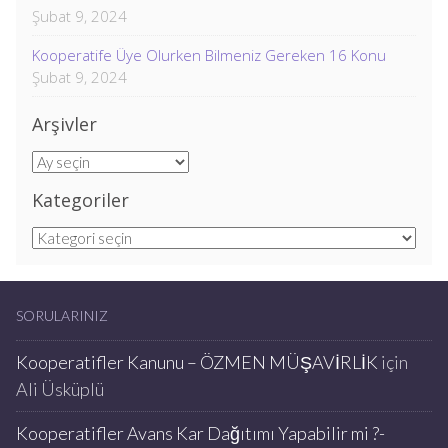
Şubat 9, 2024
Kooperatife Üye Olurken Bilmeniz Gereken 16 Konu
Şubat 9, 2024
Arşivler
Arşivler
Kategoriler
Kategoriler
SORULARINIZ
Kooperatifler Kanunu – ÖZMEN MÜŞAVİRLİK
için
Ali Üsküplü
Kooperatifler Avans Kar Dağıtımı Yapabilir mi ?-