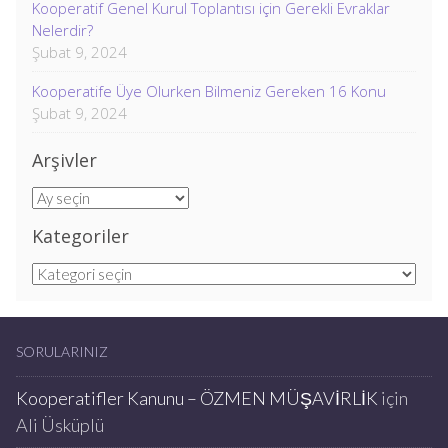
Kooperatif Genel Kurul Toplantısı için Gerekli Evraklar
Nelerdir?
Şubat 9, 2024
Kooperatife Üye Olurken Bilmeniz Gereken 16 Konu
Şubat 9, 2024
Arşivler
Arşivler
Kategoriler
Kategoriler
SORULARINIZ
Kooperatifler Kanunu – ÖZMEN MÜŞAVİRLİK
için
Ali Üsküplü