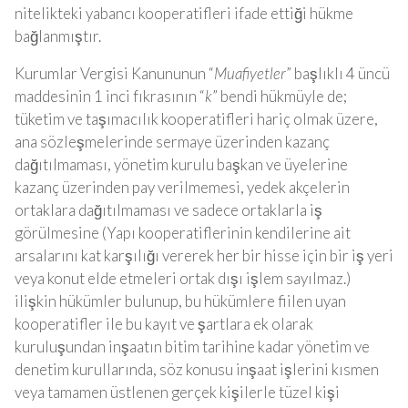
nitelikteki yabancı kooperatifleri ifade ettiği hükme
bağlanmıştır.
Kurumlar Vergisi Kanununun “
Muafiyetler
” başlıklı 4 üncü
maddesinin 1 inci fıkrasının “
k
” bendi hükmüyle de;
tüketim ve taşımacılık kooperatifleri hariç olmak üzere,
ana sözleşmelerinde sermaye üzerinden kazanç
dağıtılmaması, yönetim kurulu başkan ve üyelerine
kazanç üzerinden pay verilmemesi, yedek akçelerin
ortaklara dağıtılmaması ve sadece ortaklarla iş
görülmesine (Yapı kooperatiflerinin kendilerine ait
arsalarını kat karşılığı vererek her bir hisse için bir iş yeri
veya konut elde etmeleri ortak dışı işlem sayılmaz.)
ilişkin hükümler bulunup, bu hükümlere fiilen uyan
kooperatifler ile bu kayıt ve şartlara ek olarak
kuruluşundan inşaatın bitim tarihine kadar yönetim ve
denetim kurullarında, söz konusu inşaat işlerini kısmen
veya tamamen üstlenen gerçek kişilerle tüzel kişi