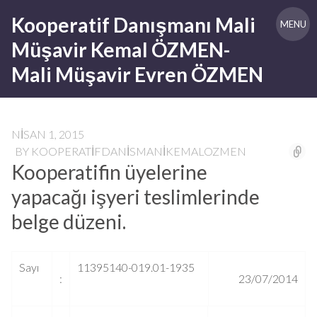
Skip
Kooperatif Danışmanı Mali
to
MENU
content
Müşavir Kemal ÖZMEN-
Mali Müşavir Evren ÖZMEN
NISAN 1, 2015
BY
KOOPERATIFDANISMANIKEMALOZMEN
Kooperatifin üyelerine
yapacağı işyeri teslimlerinde
belge düzeni.
Sayı
11395140-019.01-1935
:
23/07/2014