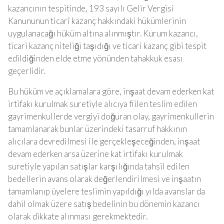
kazancının tespitinde, 193 sayılı Gelir Vergisi
Kanununun ticarî kazanç hakkındaki hükümlerinin
uygulanacağı hüküm altına alınmıştır. Kurum kazancı,
ticari kazanç niteliği taşıdığı ve ticari kazanç gibi tespit
edildiğinden elde etme yönünden tahakkuk esası
geçerlidir.
Bu hüküm ve açıklamalara göre, inşaat devam ederken kat
irtifakı kurulmak suretiyle alıcıya fiilen teslim edilen
gayrimenkullerde vergiyi doğuran olay, gayrimenkullerin
tamamlanarak bunlar üzerindeki tasarruf hakkının
alıcılara devredilmesi ile gerçekleşeceğinden, inşaat
devam ederken arsa üzerine kat irtifakı kurulmak
suretiyle yapılan satışlar karşılığında tahsil edilen
bedellerin avans olarak değerlendirilmesi ve inşaatın
tamamlanıp üyelere teslimin yapıldığı yılda avanslar da
dahil olmak üzere satış bedelinin bu dönemin kazancı
olarak dikkate alınması gerekmektedir.