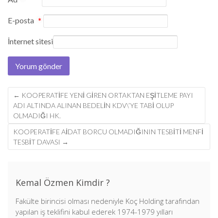
*
E-posta
*
İnternet sitesi
Post
←
KOOPERATIFE YENI GIREN ORTAKTAN EŞITLEME PAYI
navigation
ADI ALTINDA ALINAN BEDELIN KDV\’YE TABI OLUP
OLMADIĞI HK.
KOOPERATİFE AİDAT BORCU OLMADIĞININ TESBİTİ MENFİ
TESBİT DAVASI
→
Kemal Özmen Kimdir ?
Fakülte birincisi olması nedeniyle Koç Holding tarafından
yapılan iş teklifini kabul ederek 1974-1979 yılları