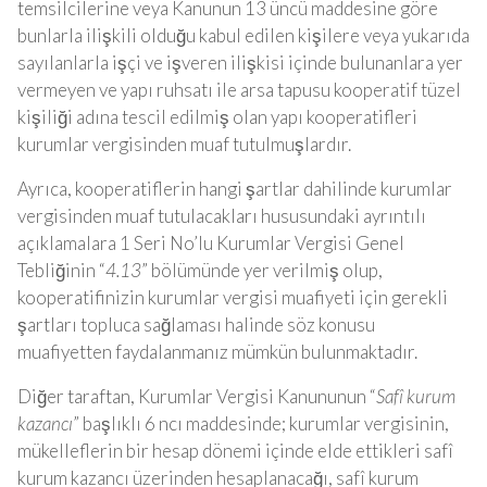
temsilcilerine veya Kanunun 13 üncü maddesine göre
bunlarla ilişkili olduğu kabul edilen kişilere veya yukarıda
sayılanlarla işçi ve işveren ilişkisi içinde bulunanlara yer
vermeyen ve yapı ruhsatı ile arsa tapusu kooperatif tüzel
kişiliği adına tescil edilmiş olan yapı kooperatifleri
kurumlar vergisinden muaf tutulmuşlardır.
Ayrıca, kooperatiflerin hangi şartlar dahilinde kurumlar
vergisinden muaf tutulacakları hususundaki ayrıntılı
açıklamalara 1 Seri No’lu Kurumlar Vergisi Genel
Tebliğinin “
4.13
” bölümünde yer verilmiş olup,
kooperatifinizin kurumlar vergisi muafiyeti için gerekli
şartları topluca sağlaması halinde söz konusu
muafiyetten faydalanmanız mümkün bulunmaktadır.
Diğer taraftan, Kurumlar Vergisi Kanununun “
Safî kurum
kazancı
” başlıklı 6 ncı maddesinde; kurumlar vergisinin,
mükelleflerin bir hesap dönemi içinde elde ettikleri safî
kurum kazancı üzerinden hesaplanacağı, safî kurum