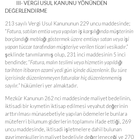
III- VERGİ USUL KANUNU YÖNÜNDEN
DEĞERLENDİRME
213 sayılı Vergi Usul Kanununun 229 uncu maddesinde;
“
Fatura, satılan emtia veya yapılan iş karşılığında müşterinin
borçlandığı meblağı göstermek üzere emtiayı satan veya işi
yapan tüccar tarafından müşteriye verilen ticari vesikadır
.”
şeklinde tanımlanmış olup, 231 inci maddesinin 5 inci
bendinde; “
Fatura, malın teslimi veya hizmetin yapıldığı
tarihten itibaren azamî yedi gün içinde düzenlenir. Bu süre
içerisinde düzenlenmeyen faturalar hiç düzenlenmemiş
sayılır.
” hükümleri yer almaktadır.
Mezkûr Kanunun 262 nci maddesinde maliyet bedelinin,
iktisadi bir kıymetin iktisap edilmesi veyahut değerinin
arttırılması münasebetiyle yapılan ödemelerle bunlara
müteferri bilumum giderlerin toplamını ifade ettiği, 269
uncu maddesinde, iktisadi işletmelere dahil bulunan
gayrimenkullerin maliyet bedeliyle değerleneceği ve 270