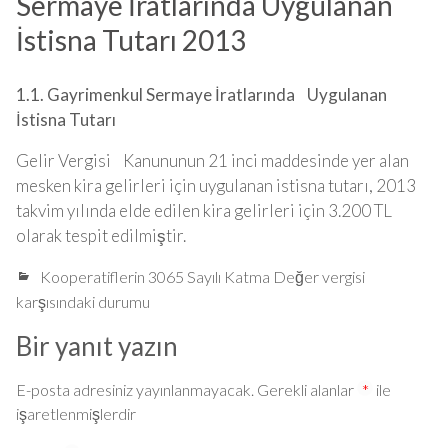
Sermaye İratlarında Uygulanan
İstisna Tutarı 2013
1.1. Gayrimenkul Sermaye
İ
ratlar
ı
nda Uygulanan
İ
stisna Tutar
ı
Gelir Vergisi Kanununun 21 inci maddesinde yer alan
mesken kira gelirleri için uygulanan istisna tutarı, 2013
takvim yılında elde edilen kira gelirleri için 3.200 TL
olarak tespit edilmiştir.
Kooperatiflerin 3065 Sayılı Katma Değer vergisi
karşısındaki durumu
Bir yanıt yazın
E-posta adresiniz yayınlanmayacak.
Gerekli alanlar
*
ile
işaretlenmişlerdir