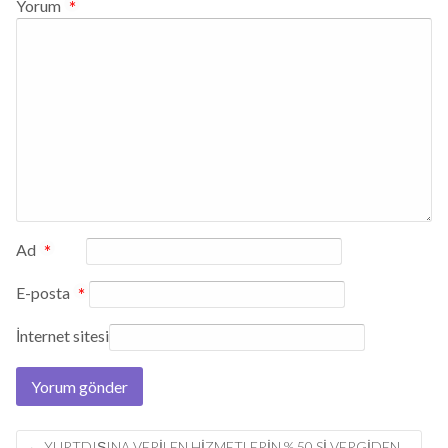
Yorum
*
Ad
*
E-posta
*
İnternet sitesi
Post
←
YURTDIŞINA VERILEN HIZMETLERIN % 50 SI VERGIDEN