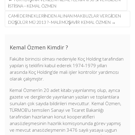
navigation
ISTISNA—KEMAL ÖZMEN
CAMI DERNEKLERINDEN ALINAN MAKBUZLAR VERGIDEN
DÜŞÜLÜR MÜ 2013 ?–MALİ MÜŞAVİR KEMAL ÖZMEN
→
Kemal Özmen Kimdir ?
Fakülte birincisi olması nedeniyle Koç Holding tarafından
yapılan iş teklifini kabul ederek 1974-1979 yılları
arasında Koç Holding’de mali işler kontrolör yardımcısı
olarak çalışmıştır.
Kemal Özmen’in 20 adet kitabı yayınlanmış olup, ayrıca
gazete ve dergilerde yayınlanan yazıları ve toplantılara
sunulan çok sayıda bildirileri mevcuttur. Kemal Özmen,
TÜRMOB’u temsilen Sanayi ve Ticaret Bakanlığı
tarafından hazırlanan konut kooperatifleri
anasözleşmesinin hazırlık komisyonunda görev yapmış
ve mevcut anasözleşmenin 3476 sayılı yasaya uygun