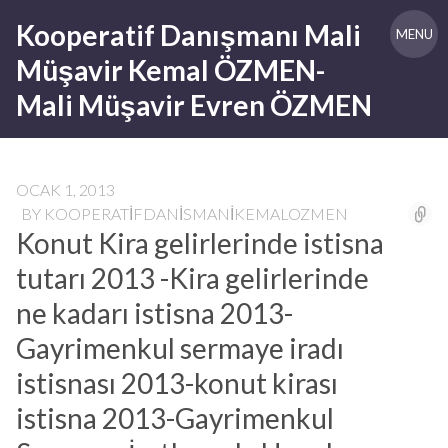
Skip
Kooperatif Danışmanı Mali
to
MENU
content
Müşavir Kemal ÖZMEN-
Mali Müşavir Evren ÖZMEN
OCAK 1, 2013
BY
KOOPERATIFDANISMANIKEMALOZMEN
Konut Kira gelirlerinde istisna
tutarı 2013 -Kira gelirlerinde
ne kadarı istisna 2013-
Gayrimenkul sermaye iradı
istisnası 2013-konut kirası
istisna 2013-Gayrimenkul