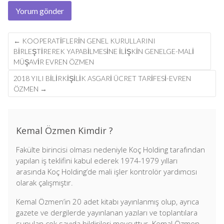
Post
←
KOOPERATIFLERIN GENEL KURULLARINI
navigation
BIRLEŞTIREREK YAPABILMESINE ILIŞKIN GENELGE-MALİ
MÜŞAVİR EVREN ÖZMEN
2018 YILI BİLİRKİŞİLİK ASGARİ ÜCRET TARİFESİ-EVREN
ÖZMEN
→
Kemal Özmen Kimdir ?
Fakülte birincisi olması nedeniyle Koç Holding tarafından
yapılan iş teklifini kabul ederek 1974-1979 yılları
arasında Koç Holding’de mali işler kontrolör yardımcısı
olarak çalışmıştır.
Kemal Özmen’in 20 adet kitabı yayınlanmış olup, ayrıca
gazete ve dergilerde yayınlanan yazıları ve toplantılara
sunulan çok sayıda bildirileri mevcuttur. Kemal Özmen,