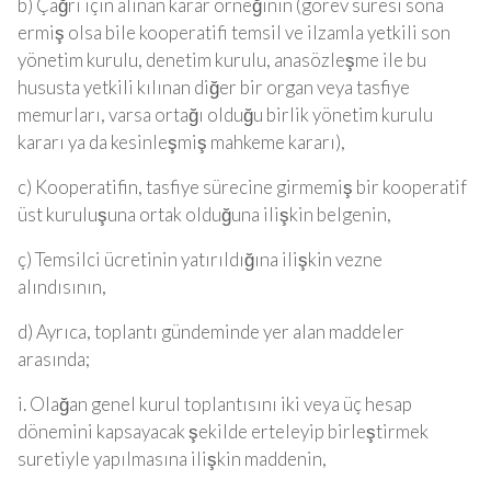
b) Çağrı için alınan karar örneğinin (görev süresi sona
ermiş olsa bile kooperatifi temsil ve ilzamla yetkili son
yönetim kurulu, denetim kurulu, anasözleşme ile bu
hususta yetkili kılınan diğer bir organ veya tasfiye
memurları, varsa ortağı olduğu birlik yönetim kurulu
kararı ya da kesinleşmiş mahkeme kararı),
c) Kooperatifin, tasfiye sürecine girmemiş bir kooperatif
üst kuruluşuna ortak olduğuna ilişkin belgenin,
ç) Temsilci ücretinin yatırıldığına ilişkin vezne
alındısının,
d) Ayrıca, toplantı gündeminde yer alan maddeler
arasında;
i. Olağan genel kurul toplantısını iki veya üç hesap
dönemini kapsayacak şekilde erteleyip birleştirmek
suretiyle yapılmasına ilişkin maddenin,