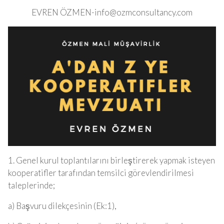
EVREN Ö
ZMEN-info@ozmconsultancy.com
1. Genel kurul toplantılarını birleştirerek yapmak isteyen
kooperatifler tarafından temsilci görevlendirilmesi
taleplerinde;
a) Başvuru dilekçesinin (Ek:1),