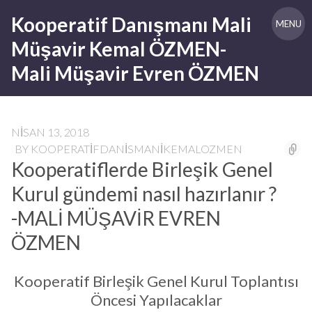
Skip
Kooperatif Danışmanı Mali
to
MENU
content
Müşavir Kemal ÖZMEN-
Mali Müşavir Evren ÖZMEN
NISAN 13, 2018
BY
KOOPERATIFDANISMANIKEMALOZMEN
Kooperatiflerde Birleşik Genel
Kurul gündemi nasıl hazırlanır ?
-MALİ MÜŞAVİR EVREN
ÖZMEN
Kooperatif Birleşik Genel Kurul Toplantısı
Öncesi Yapılacaklar