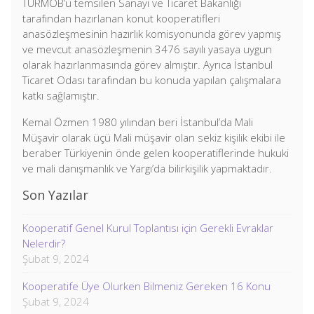
TÜRMOB’u temsilen Sanayi ve Ticaret Bakanlığı
tarafından hazırlanan konut kooperatifleri
anasözleşmesinin hazırlık komisyonunda görev yapmış
ve mevcut anasözleşmenin 3476 sayılı yasaya uygun
olarak hazırlanmasında görev almıştır. Ayrıca İstanbul
Ticaret Odası tarafından bu konuda yapılan çalışmalara
katkı sağlamıştır.
Kemal Özmen 1980 yılından beri İstanbul’da Mali
Müşavir olarak üçü Mali müşavir olan sekiz kişilik ekibi ile
beraber Türkiyenin önde gelen kooperatiflerinde hukuki
ve mali danışmanlık ve Yargı’da bilirkişilik yapmaktadır.
Son Yazılar
Kooperatif Genel Kurul Toplantısı için Gerekli Evraklar
Nelerdir?
Şubat 9, 2024
Kooperatife Üye Olurken Bilmeniz Gereken 16 Konu
Şubat 9, 2024