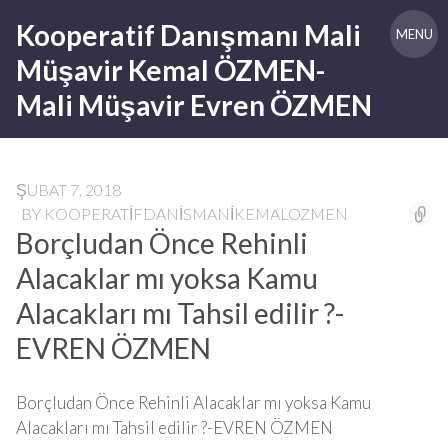
Skip
Kooperatif Danışmanı Mali
to
MENU
content
Müşavir Kemal ÖZMEN-
Mali Müşavir Evren ÖZMEN
ŞUBAT 7, 2018
BY
KOOPERATIFDANISMANIKEMALOZMEN
Borçludan Önce Rehinli
Alacaklar mı yoksa Kamu
Alacakları mı Tahsil edilir ?-
EVREN ÖZMEN
Borçludan Önce Rehinli Alacaklar mı yoksa Kamu
Alacakları mı Tahsil edilir ?-EVREN ÖZMEN