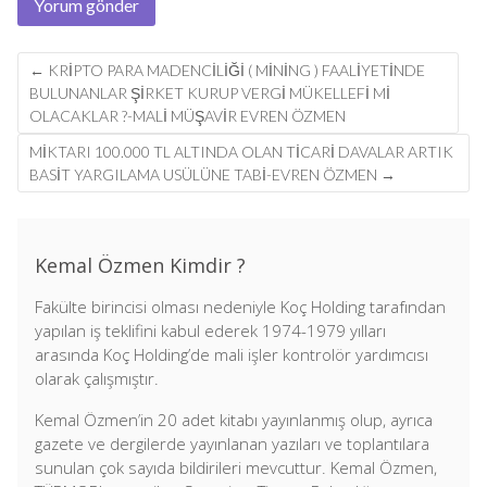
Post
←
KRIPTO PARA MADENCILIĞI ( MINING ) FAALIYETINDE
navigation
BULUNANLAR ŞIRKET KURUP VERGI MÜKELLEFI MI
OLACAKLAR ?-MALİ MÜŞAVİR EVREN ÖZMEN
MIKTARI 100.000 TL ALTINDA OLAN TICARI DAVALAR ARTIK
BASIT YARGILAMA USÜLÜNE TABI-EVREN ÖZMEN
→
Kemal Özmen Kimdir ?
Fakülte birincisi olması nedeniyle Koç Holding tarafından
yapılan iş teklifini kabul ederek 1974-1979 yılları
arasında Koç Holding’de mali işler kontrolör yardımcısı
olarak çalışmıştır.
Kemal Özmen’in 20 adet kitabı yayınlanmış olup, ayrıca
gazete ve dergilerde yayınlanan yazıları ve toplantılara
sunulan çok sayıda bildirileri mevcuttur. Kemal Özmen,