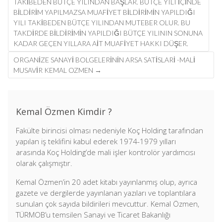
TAKIBEDEN BÜTÇE YILINDAN BAŞLAR. BÜTÇE YILI IÇINDE
BILDIRIM YAPILMAZSA MUAFIYET BILDIRIMIN YAPILDIĞI
YILI TAKIBEDEN BÜTÇE YILINDAN MUTEBER OLUR. BU
TAKDIRDE BILDIRIMIN YAPILDIĞI BÜTÇE YILININ SONUNA
KADAR GEÇEN YILLARA AIT MUAFIYET HAKKI DÜŞER.
ORGANIZE SANAYI BOLGELERININ ARSA SATISLARI -MALI
MUSAVIR KEMAL OZMEN
→
Kemal Özmen Kimdir ?
Fakülte birincisi olması nedeniyle Koç Holding tarafından
yapılan iş teklifini kabul ederek 1974-1979 yılları
arasında Koç Holding’de mali işler kontrolör yardımcısı
olarak çalışmıştır.
Kemal Özmen’in 20 adet kitabı yayınlanmış olup, ayrıca
gazete ve dergilerde yayınlanan yazıları ve toplantılara
sunulan çok sayıda bildirileri mevcuttur. Kemal Özmen,
TÜRMOB’u temsilen Sanayi ve Ticaret Bakanlığı