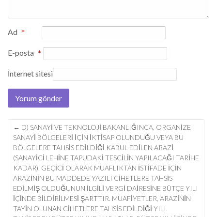
Ad
*
E-posta
*
İnternet sitesi
Post
←
D) SANAYI VE TEKNOLOJI BAKANLIĞINCA, ORGANIZE
navigation
SANAYI BÖLGELERI IÇIN IKTISAP OLUNDUĞU VEYA BU
BÖLGELERE TAHSIS EDILDIĞI KABUL EDILEN ARAZI
(SANAYICI LEHINE TAPUDAKI TESCILIN YAPILACAĞI TARIHE
KADAR). GEÇICI OLARAK MUAFLIKTAN ISTIFADE IÇIN
ARAZININ BU MADDEDE YAZILI CIHETLERE TAHSIS
EDILMIŞ OLDUĞUNUN ILGILI VERGI DAIRESINE BÜTÇE YILI
IÇINDE BILDIRILMESI ŞARTTIR. MUAFIYETLER, ARAZININ
TAYIN OLUNAN CIHETLERE TAHSIS EDILDIĞI YILI