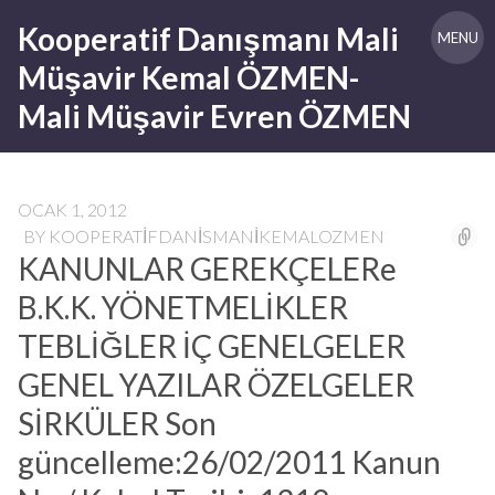
Skip
Kooperatif Danışmanı Mali
to
MENU
content
Müşavir Kemal ÖZMEN-
Mali Müşavir Evren ÖZMEN
OCAK 1, 2012
BY
KOOPERATIFDANISMANIKEMALOZMEN
KANUNLAR GEREKÇELERe
B.K.K. YÖNETMELİKLER
TEBLİĞLER İÇ GENELGELER
GENEL YAZILAR ÖZELGELER
SİRKÜLER Son
güncelleme:26/02/2011 Kanun