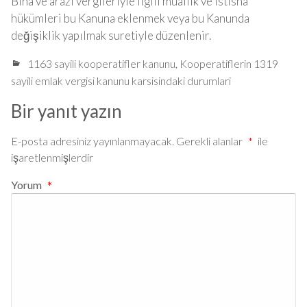
Bina ve arazi vergileriyle ilgili muaflık ve istisna
hükümleri bu Kanuna eklenmek veya bu Kanunda
değişiklik yapılmak suretiyle düzenlenir.
1163 sayili kooperatifler kanunu
,
Kooperatiflerin 1319
sayili emlak vergisi kanunu karsisindaki durumlari
Bir yanıt yazın
E-posta adresiniz yayınlanmayacak.
Gerekli alanlar
*
ile
işaretlenmişlerdir
Yorum
*