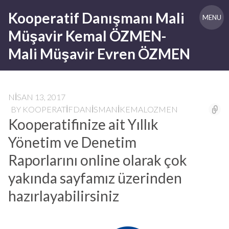
Skip
Kooperatif Danışmanı Mali
to
MENU
content
Müşavir Kemal ÖZMEN-
Mali Müşavir Evren ÖZMEN
NISAN 13, 2017
BY
KOOPERATIFDANISMANIKEMALOZMEN
Kooperatifinize ait Yıllık
Yönetim ve Denetim
Raporlarını online olarak çok
yakında sayfamız üzerinden
hazırlayabilirsiniz