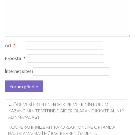
Ad
*
E-posta
*
İnternet sitesi
Post
←
ÖDEMESI ERTELENEN SGK PRIMLERININ KURUM
navigation
KAZANCININ TESPITINDE GIDER OLARAK DIKKATE ALINIP
ALINMAYACAĞI
KOOPERATIFINIZE AIT RAPORLARI ONLINE ORTAMDA
HAZIRLAMA-MALI MÜŞAVIR EVREN ÖZMEN
→