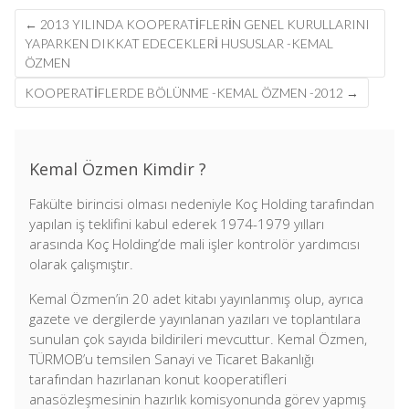
Post
←
2013 YILINDA KOOPERATIFLERIN GENEL KURULLARINI
navigation
YAPARKEN DIKKAT EDECEKLERI HUSUSLAR -KEMAL
ÖZMEN
KOOPERATIFLERDE BÖLÜNME -KEMAL ÖZMEN -2012
→
Kemal Özmen Kimdir ?
Fakülte birincisi olması nedeniyle Koç Holding tarafından
yapılan iş teklifini kabul ederek 1974-1979 yılları
arasında Koç Holding’de mali işler kontrolör yardımcısı
olarak çalışmıştır.
Kemal Özmen’in 20 adet kitabı yayınlanmış olup, ayrıca
gazete ve dergilerde yayınlanan yazıları ve toplantılara
sunulan çok sayıda bildirileri mevcuttur. Kemal Özmen,
TÜRMOB’u temsilen Sanayi ve Ticaret Bakanlığı
tarafından hazırlanan konut kooperatifleri
anasözleşmesinin hazırlık komisyonunda görev yapmış