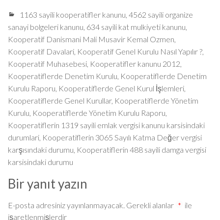
1163 sayili kooperatifler kanunu
,
4562 sayili organize
sanayi bolgeleri kanunu
,
634 sayili kat mulkiyeti kanunu
,
Kooperatif Danismani Mali Musavir Kemal Ozmen
,
Kooperatif Davalari
,
Kooperatif Genel Kurulu Nasıl Yapılır ?
,
Kooperatif Muhasebesi
,
Kooperatifler kanunu 2012
,
Kooperatiflerde Denetim Kurulu
,
Kooperatiflerde Denetim
Kurulu Raporu
,
Kooperatiflerde Genel Kurul İşlemleri
,
Kooperatiflerde Genel Kurullar
,
Kooperatiflerde Yönetim
Kurulu
,
Kooperatiflerde Yönetim Kurulu Raporu
,
Kooperatiflerin 1319 sayili emlak vergisi kanunu karsisindaki
durumlari
,
Kooperatiflerin 3065 Sayılı Katma Değer vergisi
karşısındaki durumu
,
Kooperatiflerin 488 sayili damga vergisi
karsisindaki durumu
Bir yanıt yazın
E-posta adresiniz yayınlanmayacak.
Gerekli alanlar
*
ile
işaretlenmişlerdir