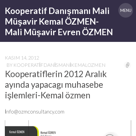
Skip
Kooperatif Danışmanı Mali
to
MENU
content
Müşavir Kemal ÖZMEN-
Mali Müşavir Evren ÖZMEN
KASIM 14, 2012
BY
KOOPERATIFDANISMANIKEMALOZMEN
Kooperatiflerin 2012 Aralık
ayında yapacagı muhasebe
işlemleri-Kemal özmen
İ
nfo@ozmconsultancy.com