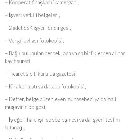
– Kooperatif başkanı ikametgahı,
– İşyeri yetkili belgeleri,
– 2 adet SSK işyeri bildirgesi,
– Vergi levhası fotokopisi,
– Bağlı bulunulan dernek, oda ya da birliklerden alınan
kayıt sureti,
– Ticaret sicili kuruluş gazetesi,
– Kira kontratı ya da tapu fotokopisi,
– Defter, belge düzenleyen muhasebeci ya da mali
müşavirin belgesi,
– İş eğer ihale işi ise sözleşmesi ya da işyeri teslim
tutanağı,