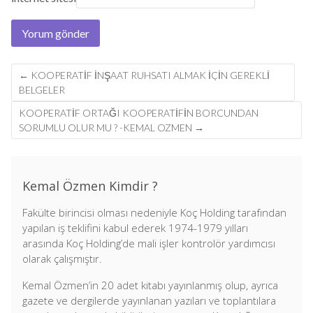
Post
←
KOOPERATIF INŞAAT RUHSATI ALMAK İÇIN GEREKLI
navigation
BELGELER
KOOPERATIF ORTAĞI KOOPERATIFIN BORCUNDAN
SORUMLU OLUR MU ? -KEMAL OZMEN
→
Kemal Özmen Kimdir ?
Fakülte birincisi olması nedeniyle Koç Holding tarafından
yapılan iş teklifini kabul ederek 1974-1979 yılları
arasında Koç Holding’de mali işler kontrolör yardımcısı
olarak çalışmıştır.
Kemal Özmen’in 20 adet kitabı yayınlanmış olup, ayrıca
gazete ve dergilerde yayınlanan yazıları ve toplantılara