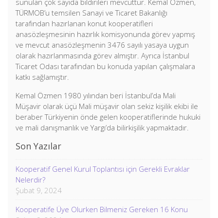
sunulan çok sayıda bildirileri mevcuttur. Kemal Özmen,
TÜRMOB’u temsilen Sanayi ve Ticaret Bakanlığı
tarafından hazırlanan konut kooperatifleri
anasözleşmesinin hazırlık komisyonunda görev yapmış
ve mevcut anasözleşmenin 3476 sayılı yasaya uygun
olarak hazırlanmasında görev almıştır. Ayrıca İstanbul
Ticaret Odası tarafından bu konuda yapılan çalışmalara
katkı sağlamıştır.
Kemal Özmen 1980 yılından beri İstanbul’da Mali
Müşavir olarak üçü Mali müşavir olan sekiz kişilik ekibi ile
beraber Türkiyenin önde gelen kooperatiflerinde hukuki
ve mali danışmanlık ve Yargı’da bilirkişilik yapmaktadır.
Son Yazılar
Kooperatif Genel Kurul Toplantısı için Gerekli Evraklar
Nelerdir?
Şubat 9, 2024
Kooperatife Üye Olurken Bilmeniz Gereken 16 Konu