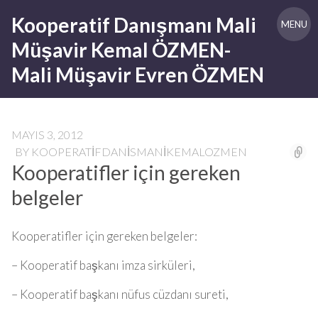
Skip
Kooperatif Danışmanı Mali
to
MENU
content
Müşavir Kemal ÖZMEN-
Mali Müşavir Evren ÖZMEN
MAYIS 3, 2012
BY
KOOPERATIFDANISMANIKEMALOZMEN
Kooperatifler için gereken
belgeler
Kooperatifler için gereken belgeler:
– Kooperatif başkanı imza sirküleri,
– Kooperatif başkanı nüfus cüzdanı sureti,