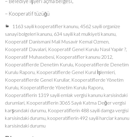
– Belediye işyeri açma belgesi,
– Kooperatif tüzüğü
1163 sayili kooperatifler kanunu
,
4562 sayili organize
sanayi bolgeleri kanunu
,
634 sayili kat mulkiyeti kanunu
,
Kooperatif Danismani Mali Musavir Kemal Ozmen
,
Kooperatif Davalari
,
Kooperatif Genel Kurulu Nasıl Yapılır ?
,
Kooperatif Muhasebesi
,
Kooperatifler kanunu 2012
,
Kooperatiflerde Denetim Kurulu
,
Kooperatiflerde Denetim
Kurulu Raporu
,
Kooperatiflerde Genel Kurul İşlemleri
,
Kooperatiflerde Genel Kurullar
,
Kooperatiflerde Yönetim
Kurulu
,
Kooperatiflerde Yönetim Kurulu Raporu
,
Kooperatiflerin 1319 sayili emlak vergisi kanunu karsisindaki
durumlari
,
Kooperatiflerin 3065 Sayılı Katma Değer vergisi
karşısındaki durumu
,
Kooperatiflerin 488 sayili damga vergisi
karsisindaki durumu
,
kooperatiflerin 492 sayili harclar kanunu
karsisindaki durumu