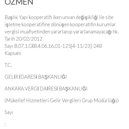
OZMEN
Başlık Yapı kooperatifi iken unvan değişikliği ile site
işletme kooperatifine dönüşen kooperatifin kurumlar
vergisi muafiyetinden yararlanıp yararlanamayacağı hk.
Tarih 20/02/2012
Sayı B.07.1.GİB.4.06.16.01-125[4-11/23]-248
Kapsam
T.C.
GELİR İDARESİ BAŞKANLIĞI
ANKARA VERGİ DAİRESİ BAŞKANLIĞI
(Mükellef Hizmetleri Gelir Vergileri Grup Müdürlüğü)
Sayı
: