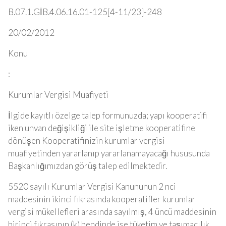
B.07.1.GİB.4.06.16.01-125[4-11/23]-248
20/02/2012
Konu
:
Kurumlar Vergisi Muafiyeti
İlgide kayıtlı özelge talep formunuzda; yapı kooperatifi
iken unvan değişikliği ile site işletme kooperatifine
dönüşen Kooperatifinizin kurumlar vergisi
muafiyetinden yararlanıp yararlanamayacağı hususunda
Başkanlığımızdan görüş talep edilmektedir.
5520 sayılı Kurumlar Vergisi Kanununun 2 nci
maddesinin ikinci fıkrasında kooperatifler kurumlar
vergisi mükellefleri arasında sayılmış, 4 üncü maddesinin
birinci fıkrasının (k) bendinde ise tüketim ve taşımacılık