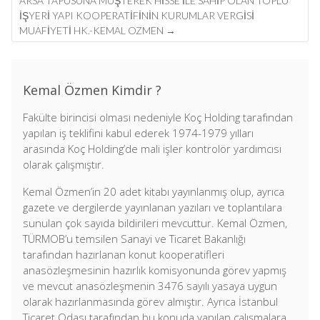
ARSA TAPUSUNA MÜŞTEREK HISSE ILE SAHIP OLAN TOPLU
İŞYERI YAPI KOOPERATIFININ KURUMLAR VERGISI
MUAFIYETI HK.-KEMAL OZMEN
→
Kemal Özmen Kimdir ?
Fakülte birincisi olması nedeniyle Koç Holding tarafından
yapılan iş teklifini kabul ederek 1974-1979 yılları
arasında Koç Holding’de mali işler kontrolör yardımcısı
olarak çalışmıştır.
Kemal Özmen’in 20 adet kitabı yayınlanmış olup, ayrıca
gazete ve dergilerde yayınlanan yazıları ve toplantılara
sunulan çok sayıda bildirileri mevcuttur. Kemal Özmen,
TÜRMOB’u temsilen Sanayi ve Ticaret Bakanlığı
tarafından hazırlanan konut kooperatifleri
anasözleşmesinin hazırlık komisyonunda görev yapmış
ve mevcut anasözleşmenin 3476 sayılı yasaya uygun
olarak hazırlanmasında görev almıştır. Ayrıca İstanbul
Ticaret Odası tarafından bu konuda yapılan çalışmalara