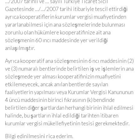
…/2007 tarihli ve … sayılı Türkiye Ticaret Sicil
Gazetesinde …/…/2007 tarihi itibariyle tescil ettirdiği
ayrıca kooperatiflerin kurumlar vergisi muafiyetinden
yararlanabilmesi için ana sözleşmelerinde bulunması
zorunlu olan hükümlere kooperatifinize ait ana
sözleşmenin 60 ıncı maddesinde yer verildiği
anlaşılmıştır.
Ayrıca kooperatif ana sözleşmesinin 6 ncı maddesinin (2)
ve (3) numaralı bentlerinde belirtilen iş ve işlemlerin ana
sözleşmede yer alması kooperatifinizin muafiyetini
etkilemeyecek, ancak anılan bentlerde sayılan
faaliyetlerin yapılması veya Kurumlar Vergisi Kanununun
4 üncü maddesinin birinci fıkrasının (k) bendinde
belirtilen diğer şartlardan herhangi birinin ihlal edilmesi
halinde, bu şartların ihlal edildiği tarihten itibaren
kurumlar vergisi mükellefiyetinin tesisi gerekmektedir.
Bilgi edinilmesini rica ederim.