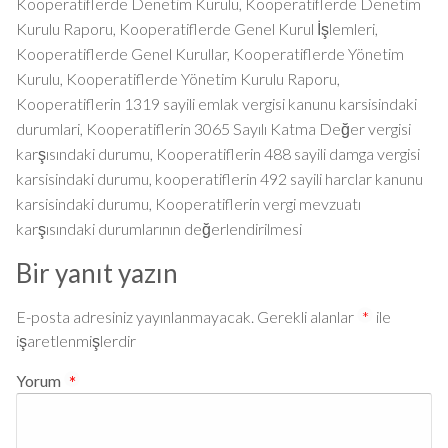
Kooperatiflerde Denetim Kurulu
,
Kooperatiflerde Denetim
Kurulu Raporu
,
Kooperatiflerde Genel Kurul İşlemleri
,
Kooperatiflerde Genel Kurullar
,
Kooperatiflerde Yönetim
Kurulu
,
Kooperatiflerde Yönetim Kurulu Raporu
,
Kooperatiflerin 1319 sayili emlak vergisi kanunu karsisindaki
durumlari
,
Kooperatiflerin 3065 Sayılı Katma Değer vergisi
karşısındaki durumu
,
Kooperatiflerin 488 sayili damga vergisi
karsisindaki durumu
,
kooperatiflerin 492 sayili harclar kanunu
karsisindaki durumu
,
Kooperatiflerin vergi mevzuatı
karşısındaki durumlarının değerlendirilmesi
Bir yanıt yazın
E-posta adresiniz yayınlanmayacak.
Gerekli alanlar
*
ile
işaretlenmişlerdir
Yorum
*