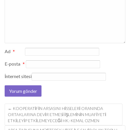
Ad
*
E-posta
*
İnternet sitesi
Post
←
KOOPERATIFIN ARSASINI HISSELERI ORANINDA
navigation
ORTAKLARINA DEVIR ETMESI IŞLEMININ MUAFIYETI
ETKILEYIP ETKILEMEYECEĞI HK.-KEMAL OZMEN