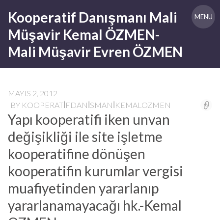
Skip
Kooperatif Danışmanı Mali
to
MENU
content
Müşavir Kemal ÖZMEN-
Mali Müşavir Evren ÖZMEN
MAYIS 2, 2012
BY
KOOPERATIFDANISMANIKEMALOZMEN
Yapı kooperatifi iken unvan
değişikliği ile site işletme
kooperatifine dönüşen
kooperatifin kurumlar vergisi
muafiyetinden yararlanıp
yararlanamayacağı hk.-Kemal