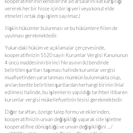
kooperatiflerinin kendilerine ait arsalarını kat karşılığı
vererek her bir hisse için bir iş yeri veya konut elde
etmeleri ortak dışı işlem sayılmaz.)
ilişkin hükümler bulunması ve bu hükümlere fiilen de
uyulması gerekmektedir.
Yukarıdaki hüküm ve açıklamalar çerçevesinde,
kooperatifinizin 5520 sayılı Kurumlar Vergisi Kanununun
4 üncü maddesinin birinci fıkrasının (k) bendinde
belirtilen şartları taşıması halinde kurumlar vergisi
muafiyetinden yararlanması mümkün bulunmakta olup,
anılan bentte belirtilen şartlardan herhangi birinin ihlal
edilmesi halinde, bu işlemlerin yapıldığı tarihten itibaren
kurumlar vergisi mükellefiyetinin tesisi gerekmektedir.
Diğer taraftan, özelge talep formu ve eklerinden,
kooperatifinizin unvan değişikliği yaparak site işletme
kooperatifine dönüştüğü ve unvan değişikliğini …/