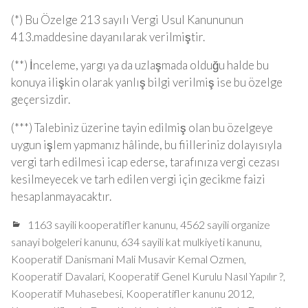
(*) Bu Özelge 213 sayılı Vergi Usul Kanununun
413.maddesine dayanılarak verilmiştir.
(**) İnceleme, yargı ya da uzlaşmada olduğu halde bu
konuya ilişkin olarak yanlış bilgi verilmiş ise bu özelge
geçersizdir.
(***) Talebiniz üzerine tayin edilmiş olan bu özelgeye
uygun işlem yapmanız hâlinde, bu fiilleriniz dolayısıyla
vergi tarh edilmesi icap ederse, tarafınıza vergi cezası
kesilmeyecek ve tarh edilen vergi için gecikme faizi
hesaplanmayacaktır.
1163 sayili kooperatifler kanunu
,
4562 sayili organize
sanayi bolgeleri kanunu
,
634 sayili kat mulkiyeti kanunu
,
Kooperatif Danismani Mali Musavir Kemal Ozmen
,
Kooperatif Davalari
,
Kooperatif Genel Kurulu Nasıl Yapılır ?
,
Kooperatif Muhasebesi
,
Kooperatifler kanunu 2012
,