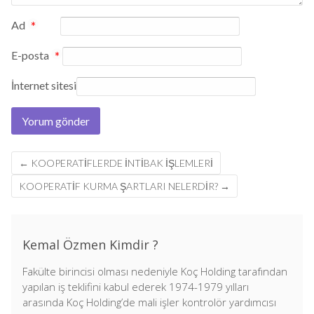
Ad
*
E-posta
*
İnternet sitesi
Post
←
KOOPERATIFLERDE İNTIBAK İŞLEMLERI
navigation
KOOPERATIF KURMA ŞARTLARI NELERDIR?
→
Kemal Özmen Kimdir ?
Fakülte birincisi olması nedeniyle Koç Holding tarafından
yapılan iş teklifini kabul ederek 1974-1979 yılları
arasında Koç Holding’de mali işler kontrolör yardımcısı