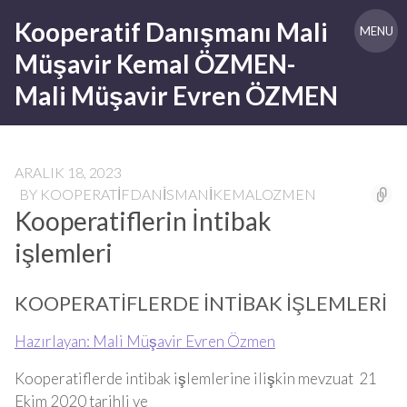
Skip
Kooperatif Danışmanı Mali
to
MENU
content
Müşavir Kemal ÖZMEN-
Mali Müşavir Evren ÖZMEN
ARALIK 18, 2023
BY
KOOPERATIFDANISMANIKEMALOZMEN
Kooperatiflerin İntibak
işlemleri
KOOPERATİFLERDE İNTİBAK İŞLEMLERİ
Hazırlayan: Mali Müşavir Evren Özmen
Kooperatiflerde intibak işlemlerine ilişkin mevzuat 21
Ekim 2020 tarihli ve