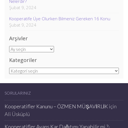
Nelerdir?
Şubat 9, 2024
Kooperatife Üye Olurken Bilmeniz Gereken 16 Konu
Şubat 9, 2024
Arşivler
Arşivler
Kategoriler
Kategoriler
SORULARINIZ
Kooperatifler Kanunu – ÖZMEN MÜŞAVİRLİK
için
Ali Üsküplü
Kooperatifler Avans Kar Dağıtımı Yapabilir mi ?-