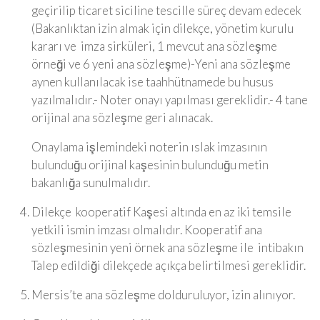
geçirilip ticaret siciline tescille süreç devam edecek
(Bakanlıktan izin almak için dilekçe, yönetim kurulu
kararı ve imza sirküleri, 1 mevcut ana sözleşme
örneği ve 6 yeni ana sözleşme)-Yeni ana sözleşme
aynen kullanılacak ise taahhütnamede bu husus
yazılmalıdır.- Noter onayı yapılması gereklidir.- 4 tane
orijinal ana sözleşme geri alınacak.
Onaylama işlemindeki noterin ıslak imzasının
bulunduğu orijinal kaşesinin bulunduğu metin
bakanlığa sunulmalıdır.
Dilekçe kooperatif Kaşesi altında en az iki temsile
yetkili ismin imzası olmalıdır. Kooperatif ana
sözleşmesinin yeni örnek ana sözleşme ile intibakın
Talep edildiği dilekçede açıkça belirtilmesi gereklidir.
Mersis’te ana sözleşme dolduruluyor, izin alınıyor.