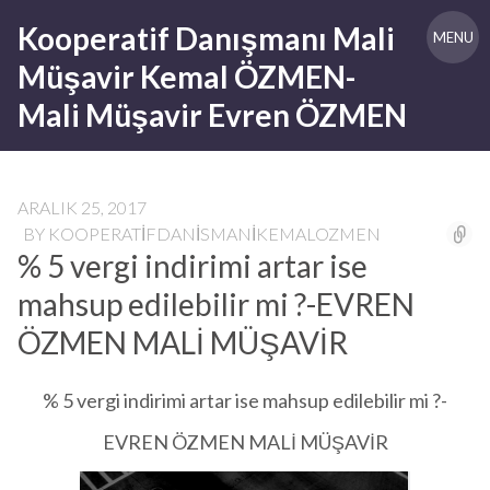
Skip
Kooperatif Danışmanı Mali
to
MENU
content
Müşavir Kemal ÖZMEN-
Mali Müşavir Evren ÖZMEN
ARALIK 25, 2017
BY
KOOPERATIFDANISMANIKEMALOZMEN
% 5 vergi indirimi artar ise
mahsup edilebilir mi ?-EVREN
ÖZMEN MALİ MÜŞAVİR
% 5 vergi indirimi artar ise mahsup edilebilir mi ?-
EVREN ÖZMEN MALİ MÜŞAVİR