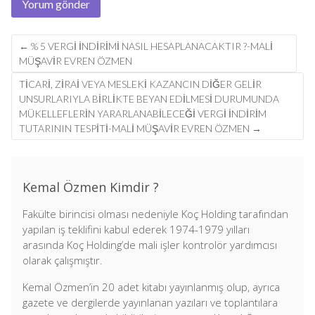
Post
←
% 5 VERGI INDIRIMI NASIL HESAPLANACAKTIR ?-MALI
navigation
MÜŞAVIR EVREN ÖZMEN
TICARI, ZIRAI VEYA MESLEKI KAZANCIN DIĞER GELIR
UNSURLARIYLA BIRLIKTE BEYAN EDILMESI DURUMUNDA
MÜKELLEFLERIN YARARLANABILECEĞI VERGI INDIRIM
TUTARININ TESPITI-MALİ MÜŞAVİR EVREN ÖZMEN
→
Kemal Özmen Kimdir ?
Fakülte birincisi olması nedeniyle Koç Holding tarafından
yapılan iş teklifini kabul ederek 1974-1979 yılları
arasında Koç Holding’de mali işler kontrolör yardımcısı
olarak çalışmıştır.
Kemal Özmen’in 20 adet kitabı yayınlanmış olup, ayrıca
gazete ve dergilerde yayınlanan yazıları ve toplantılara