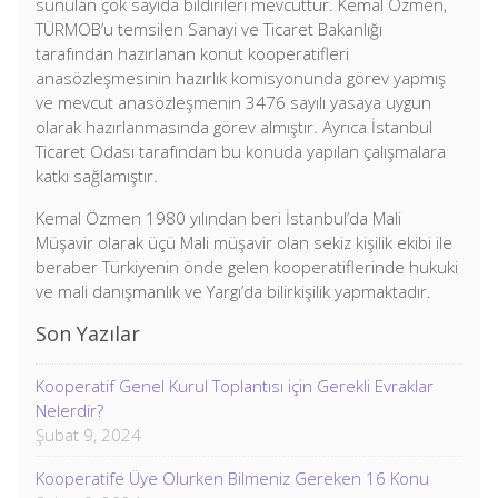
sunulan çok sayıda bildirileri mevcuttur. Kemal Özmen,
TÜRMOB’u temsilen Sanayi ve Ticaret Bakanlığı
tarafından hazırlanan konut kooperatifleri
anasözleşmesinin hazırlık komisyonunda görev yapmış
ve mevcut anasözleşmenin 3476 sayılı yasaya uygun
olarak hazırlanmasında görev almıştır. Ayrıca İstanbul
Ticaret Odası tarafından bu konuda yapılan çalışmalara
katkı sağlamıştır.
Kemal Özmen 1980 yılından beri İstanbul’da Mali
Müşavir olarak üçü Mali müşavir olan sekiz kişilik ekibi ile
beraber Türkiyenin önde gelen kooperatiflerinde hukuki
ve mali danışmanlık ve Yargı’da bilirkişilik yapmaktadır.
Son Yazılar
Kooperatif Genel Kurul Toplantısı için Gerekli Evraklar
Nelerdir?
Şubat 9, 2024
Kooperatife Üye Olurken Bilmeniz Gereken 16 Konu