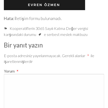
Hata:
İletişim formu bulunamadı.
Kooperatiflerin 3065 Sayılı Katma Değer vergisi
karşısındaki durumu
e serbest meslek makbuzu
Bir yanıt yazın
E-posta adresiniz yayınlanmayacak.
Gerekli alanlar
*
ile
işaretlenmişlerdir
Yorum
*