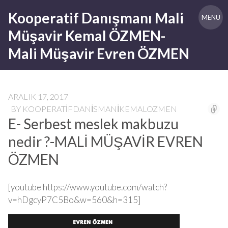
Skip
Kooperatif Danışmanı Mali
to
MENU
content
Müşavir Kemal ÖZMEN-
Mali Müşavir Evren ÖZMEN
ARALIK 17, 2017
BY
KOOPERATIFDANISMANIKEMALOZMEN
E- Serbest meslek makbuzu
nedir ?-MALİ MÜŞAVİR EVREN
ÖZMEN
[youtube https://www.youtube.com/watch?
v=hDgcyP7C5Bo&w=560&h=315]