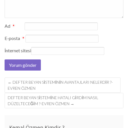
Ad
*
E-posta
*
İnternet sitesi
Post
←
DEFTER BEYAN SISTEMININ AVANTAJLARI NELERDIR ?-
navigation
EVREN ÖZMEN
DEFTER BEYAN SİSTEMİNE HATALI GİRDİM NASIL
DÜZELTECEĞİM ?-EVREN ÖZMEN
→
Kemal Özmen Kimdir ?