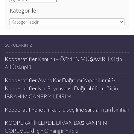
Kategoriler
Kategoriler
SORULARINIZ
Kooperatifler Kanunu – ÖZMEN MÜŞAVİRLİK
için
Ali Üsküplü
Kooperatifler Avans Kar Dağıtımı Yapabilir mi ?-
Kooperatifler Kar Payı avansı Dağıtabilir mi ?
için
İBRAHİM CANER YILDIRIM
Kooperatif Yonetim kurulu seçilme sartlari
için
İsmihan
KOOPERATİFLERDE DİVAN BAŞKANININ
GÖREVLERİ
için
Cihangir Yıldız