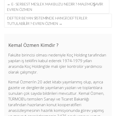
Post
←
E- SERBEST MESLEK MAKBUZU NEDIR ?-MALİ MÜŞAVİR
navigation
EVREN ÖZMEN
DEFTER BEYAN SİSTEMİNDE HANGİ DEFTERLER
TUTULABİLİR ?-EVREN ÖZMEN
→
Kemal Özmen Kimdir ?
Fakülte birincisi olması nedeniyle Koç Holding tarafından
yapılan iş teklifini kabul ederek 1974-1979 yılları
arasında Koç Holding’de mali işler kontrolör yardımcısı
olarak çalışmıştır.
Kemal Özmen’in 20 adet kitabı yayınlanmış olup, ayrıca
gazete ve dergilerde yayınlanan yazıları ve toplantılara
sunulan çok sayıda bildirileri mevcuttur. Kemal Özmen,
TÜRMOB’u temsilen Sanayi ve Ticaret Bakanlığı
tarafından hazırlanan konut kooperatifleri
anasözleşmesinin hazırlık komisyonunda görev yapmış