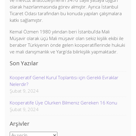
ve mevcut anasözleşmenin 3476 sayılı yasaya uygun
olarak hazırlanmasında görev almıştır. Ayrıca İstanbul
Ticaret Odası tarafından bu konuda yapılan çalışmalara
katkı sağlamıştır.
Kemal Özmen 1980 yılından beri İstanbul’da Mali
Müşavir olarak üçü Mali müşavir olan sekiz kişilik ekibi ile
beraber Türkiyenin önde gelen kooperatiflerinde hukuki
ve mali danışmanlık ve Yargı’da bilirkişilik yapmaktadır.
Son Yazılar
Kooperatif Genel Kurul Toplantısı için Gerekli Evraklar
Nelerdir?
Şubat 9, 2024
Kooperatife Üye Olurken Bilmeniz Gereken 16 Konu
Şubat 9, 2024
Arşivler
Arşivler