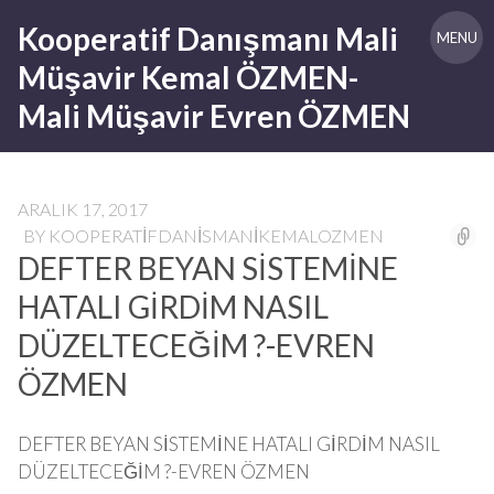
Skip
Kooperatif Danışmanı Mali
to
MENU
content
Müşavir Kemal ÖZMEN-
Mali Müşavir Evren ÖZMEN
ARALIK 17, 2017
BY
KOOPERATIFDANISMANIKEMALOZMEN
DEFTER BEYAN SİSTEMİNE
HATALI GİRDİM NASIL
DÜZELTECEĞİM ?-EVREN
ÖZMEN
DEFTER BEYAN SİSTEMİNE HATALI GİRDİM NASIL
DÜZELTECEĞİM ?-EVREN ÖZMEN