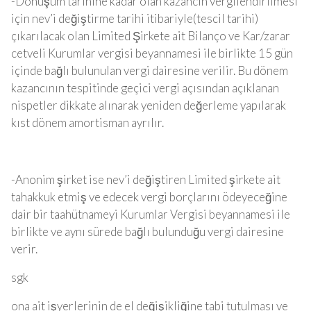
-Dönüşüm tarihine kadar olan kazancın vergilendirilmesi
için nev’i değiştirme tarihi itibariyle(tescil tarihi)
çıkarılacak olan Limited Şirkete ait Bilanço ve Kar/zarar
cetveli Kurumlar vergisi beyannamesi ile birlikte 15 gün
içinde bağlı bulunulan vergi dairesine verilir. Bu dönem
kazancının tespitinde geçici vergi açısından açıklanan
nispetler dikkate alınarak yeniden değerleme yapılarak
kıst dönem amortisman ayrılır.
-Anonim şirket ise nev’i değiştiren Limited şirkete ait
tahakkuk etmiş ve edecek vergi borçlarını ödeyeceğine
dair bir taahütnameyi Kurumlar Vergisi beyannamesi ile
birlikte ve aynı sürede bağlı bulunduğu vergi dairesine
verir.
sgk
ona ait işyerlerinin de el değişikliğine tabi tutulması ve