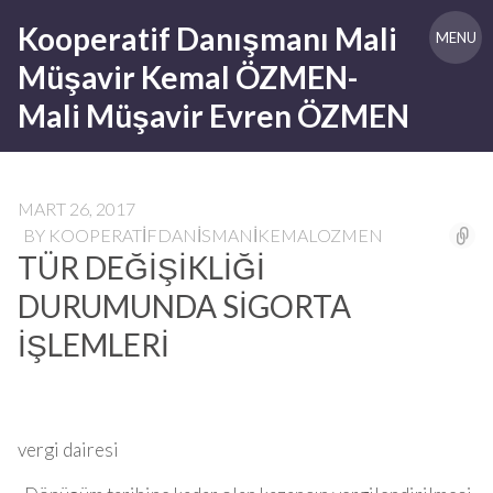
Skip
Kooperatif Danışmanı Mali
to
MENU
content
Müşavir Kemal ÖZMEN-
Mali Müşavir Evren ÖZMEN
MART 26, 2017
BY
KOOPERATIFDANISMANIKEMALOZMEN
TÜR DEĞİŞİKLİĞİ
DURUMUNDA SİGORTA
İŞLEMLERİ
vergi dairesi