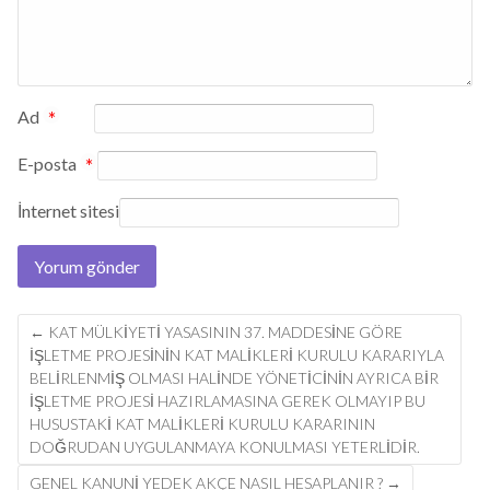
Ad
*
E-posta
*
İnternet sitesi
Post
←
KAT MÜLKIYETI YASASININ 37. MADDESINE GÖRE
navigation
IŞLETME PROJESININ KAT MALIKLERI KURULU KARARIYLA
BELIRLENMIŞ OLMASI HALINDE YÖNETICININ AYRICA BIR
IŞLETME PROJESI HAZIRLAMASINA GEREK OLMAYIP BU
HUSUSTAKI KAT MALIKLERI KURULU KARARININ
DOĞRUDAN UYGULANMAYA KONULMASI YETERLIDIR.
GENEL KANUNI YEDEK AKÇE NASIL HESAPLANIR ?
→