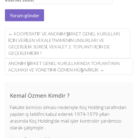
Post
←
KOOPERATIF VE ANONIM ŞIRKET GENEL KURULLARI
navigation
IÇIN VERILEN VEKALETNAMENIN UNSURLARI VE
GEÇERLILIK SÜRESI, VEKALET 2. TOPLANTI IÇIN DE
GEÇERLI MIDIR ?
ANONIM ŞIRKET GENEL KURULLARINDA TOPLANTININ
AÇILMASI VE YÖNETIMI-ÖZMEN MÜŞAVİRLİK
→
Kemal Özmen Kimdir ?
Fakülte birincisi olması nedeniyle Koç Holding tarafından
yapılan iş teklifini kabul ederek 1974-1979 yılları
arasında Koç Holding’de mali işler kontrolör yardımcısı
olarak çalışmıştır.