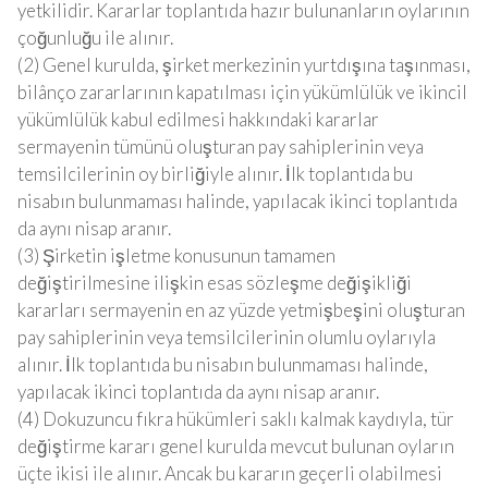
yetkilidir. Kararlar toplantıda hazır bulunanların oylarının
çoğunluğu ile alınır.
(2) Genel kurulda, şirket merkezinin yurtdışına taşınması,
bilânço zararlarının kapatılması için yükümlülük ve ikincil
yükümlülük kabul edilmesi hakkındaki kararlar
sermayenin tümünü oluşturan pay sahiplerinin veya
temsilcilerinin oy birliğiyle alınır. İlk toplantıda bu
nisabın bulunmaması halinde, yapılacak ikinci toplantıda
da aynı nisap aranır.
(3) Şirketin işletme konusunun tamamen
değiştirilmesine ilişkin esas sözleşme değişikliği
kararları sermayenin en az yüzde yetmişbeşini oluşturan
pay sahiplerinin veya temsilcilerinin olumlu oylarıyla
alınır. İlk toplantıda bu nisabın bulunmaması halinde,
yapılacak ikinci toplantıda da aynı nisap aranır.
(4) Dokuzuncu fıkra hükümleri saklı kalmak kaydıyla, tür
değiştirme kararı genel kurulda mevcut bulunan oyların
üçte ikisi ile alınır. Ancak bu kararın geçerli olabilmesi