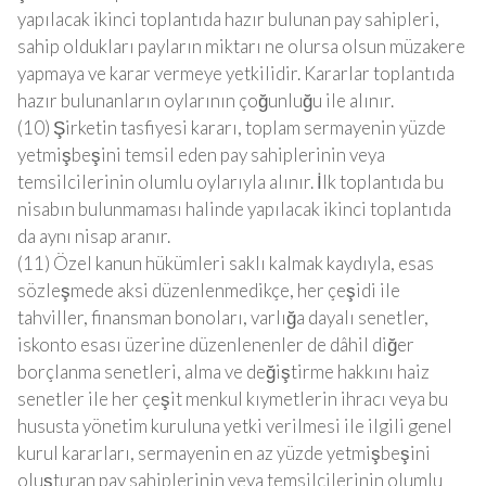
yapılacak ikinci toplantıda hazır bulunan pay sahipleri,
sahip oldukları payların miktarı ne olursa olsun müzakere
yapmaya ve karar vermeye yetkilidir. Kararlar toplantıda
hazır bulunanların oylarının çoğunluğu ile alınır.
(10) Şirketin tasfiyesi kararı, toplam sermayenin yüzde
yetmişbeşini temsil eden pay sahiplerinin veya
temsilcilerinin olumlu oylarıyla alınır. İlk toplantıda bu
nisabın bulunmaması halinde yapılacak ikinci toplantıda
da aynı nisap aranır.
(11) Özel kanun hükümleri saklı kalmak kaydıyla, esas
sözleşmede aksi düzenlenmedikçe, her çeşidi ile
tahviller, finansman bonoları, varlığa dayalı senetler,
iskonto esası üzerine düzenlenenler de dâhil diğer
borçlanma senetleri, alma ve değiştirme hakkını haiz
senetler ile her çeşit menkul kıymetlerin ihracı veya bu
hususta yönetim kuruluna yetki verilmesi ile ilgili genel
kurul kararları, sermayenin en az yüzde yetmişbeşini
oluşturan pay sahiplerinin veya temsilcilerinin olumlu