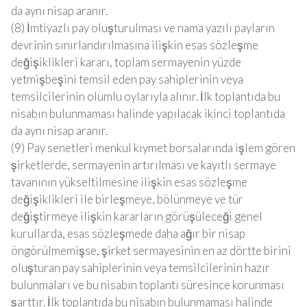
da aynı nisap aranır.
(8) İmtiyazlı pay oluşturulması ve nama yazılı payların
devrinin sınırlandırılmasına ilişkin esas sözleşme
değişiklikleri kararı, toplam sermayenin yüzde
yetmişbeşini temsil eden pay sahiplerinin veya
temsilcilerinin olumlu oylarıyla alınır. İlk toplantıda bu
nisabın bulunmaması halinde yapılacak ikinci toplantıda
da aynı nisap aranır.
(9) Pay senetleri menkul kıymet borsalarında işlem gören
şirketlerde, sermayenin artırılması ve kayıtlı sermaye
tavanının yükseltilmesine ilişkin esas sözleşme
değişiklikleri ile birleşmeye, bölünmeye ve tür
değiştirmeye ilişkin kararların görüşüleceği genel
kurullarda, esas sözleşmede daha ağır bir nisap
öngörülmemişse, şirket sermayesinin en az dörtte birini
oluşturan pay sahiplerinin veya temsilcilerinin hazır
bulunmaları ve bu nisabın toplantı süresince korunması
şarttır. İlk toplantıda bu nisabın bulunmaması halinde