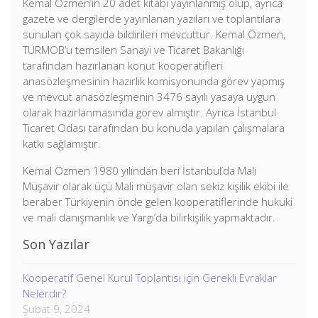
Kemal Özmen’in 20 adet kitabı yayınlanmış olup, ayrıca
gazete ve dergilerde yayınlanan yazıları ve toplantılara
sunulan çok sayıda bildirileri mevcuttur. Kemal Özmen,
TÜRMOB’u temsilen Sanayi ve Ticaret Bakanlığı
tarafından hazırlanan konut kooperatifleri
anasözleşmesinin hazırlık komisyonunda görev yapmış
ve mevcut anasözleşmenin 3476 sayılı yasaya uygun
olarak hazırlanmasında görev almıştır. Ayrıca İstanbul
Ticaret Odası tarafından bu konuda yapılan çalışmalara
katkı sağlamıştır.
Kemal Özmen 1980 yılından beri İstanbul’da Mali
Müşavir olarak üçü Mali müşavir olan sekiz kişilik ekibi ile
beraber Türkiyenin önde gelen kooperatiflerinde hukuki
ve mali danışmanlık ve Yargı’da bilirkişilik yapmaktadır.
Son Yazılar
Kooperatif Genel Kurul Toplantısı için Gerekli Evraklar
Nelerdir?
Şubat 9, 2024