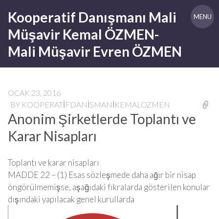
Skip
Kooperatif Danışmanı Mali
to
MENU
content
Müşavir Kemal ÖZMEN-
Mali Müşavir Evren ÖZMEN
OCAK 23, 2016
BY
KOOPERATIFDANISMANIKEMALOZMEN
Anonim Şirketlerde Toplantı ve
Karar Nisapları
Toplantı ve karar nisapları
MADDE 22 – (1) Esas sözleşmede daha ağır bir nisap
öngörülmemişse, aşağıdaki fıkralarda gösterilen konular
dışındaki yapılacak genel kurullarda