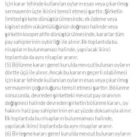
için karar lehinde kullanılan oyların esas veya çıkarılmış
sermayenin üçte ikisini temsil etmesi şarttır. Şirketin
limited şirkete dönüştürülmesinde, ek ödeme veya
kişisel edim yükümlülüğünün doğması halinde veya
şirketin kooperatife dönüştürülmesinde, kararlar tüm
pay sahiplerinin oybirliği ile alınır. İlk toplantıda bu
nisapların bulunmaması halinde, yapılacak ikinci
toplantıda da aynı nisaplar aranır.
(5) Bölünme kararı genel kurulda mevcut bulunan oyların
dörtte üçü ile alınır. Ancak bu kararın geçerli olabilmesi
için karar lehinde kullanılan oyların esas veya çıkarılmış
sermayenin çoğunluğunu temsil etmesi şarttır. Bölünme
sonucunda, devreden şirketteki mevcut pay oranının
değişmesi halinde devreden şirketin bölünme kararı, oy
hakkını haiz pay sahiplerinin en az yüzde doksanıyla alınır.
İlk toplantıda bu nisapların bulunmaması halinde,
yapılacak ikinci toplantıda da aynı nisaplar aranır.
(6) Birleşme kararı genel kurulda mevcut bulunan oyların