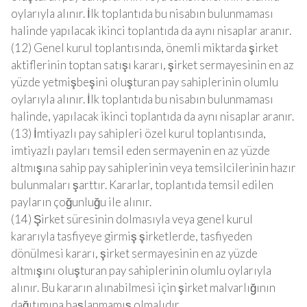
oylarıyla alınır. İlk toplantıda bu nisabın bulunmaması
halinde yapılacak ikinci toplantıda da aynı nisaplar aranır.
(12) Genel kurul toplantısında, önemli miktarda şirket
aktiflerinin toptan satışı kararı, şirket sermayesinin en az
yüzde yetmişbeşini oluşturan pay sahiplerinin olumlu
oylarıyla alınır. İlk toplantıda bu nisabın bulunmaması
halinde, yapılacak ikinci toplantıda da aynı nisaplar aranır.
(13) İmtiyazlı pay sahipleri özel kurul toplantısında,
imtiyazlı payları temsil eden sermayenin en az yüzde
altmışına sahip pay sahiplerinin veya temsilcilerinin hazır
bulunmaları şarttır. Kararlar, toplantıda temsil edilen
payların çoğunluğu ile alınır.
(14) Şirket süresinin dolmasıyla veya genel kurul
kararıyla tasfiyeye girmiş şirketlerde, tasfiyeden
dönülmesi kararı, şirket sermayesinin en az yüzde
altmışını oluşturan pay sahiplerinin olumlu oylarıyla
alınır. Bu kararın alınabilmesi için şirket malvarlığının
dağıtımına başlanmamış olmalıdır.