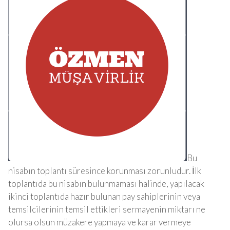
Bu
nisabın toplantı süresince korunması zorunludur. İlk
toplantıda bu nisabın bulunmaması halinde, yapılacak
ikinci toplantıda hazır bulunan pay sahiplerinin veya
temsilcilerinin temsil ettikleri sermayenin miktarı ne
olursa olsun müzakere yapmaya ve karar vermeye