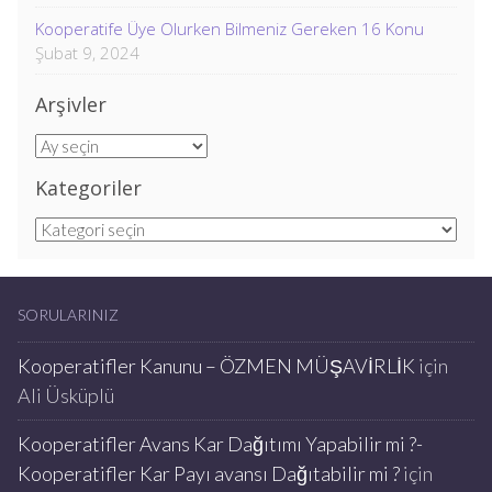
Kooperatife Üye Olurken Bilmeniz Gereken 16 Konu
Şubat 9, 2024
Arşivler
Arşivler
Kategoriler
Kategoriler
SORULARINIZ
Kooperatifler Kanunu – ÖZMEN MÜŞAVİRLİK
için
Ali Üsküplü
Kooperatifler Avans Kar Dağıtımı Yapabilir mi ?-
Kooperatifler Kar Payı avansı Dağıtabilir mi ?
için