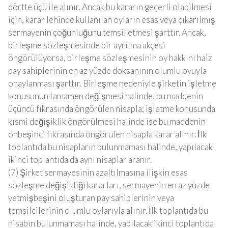
dörtte üçü ile alınır. Ancak bu kararın geçerli olabilmesi
için, karar lehinde kullanılan oyların esas veya çıkarılmış
sermayenin çoğunluğunu temsil etmesi şarttır. Ancak,
birleşme sözleşmesinde bir ayrılma akçesi
öngörülüyorsa, birleşme sözleşmesinin oy hakkını haiz
pay sahiplerinin en az yüzde doksanının olumlu oyuyla
onaylanması şarttır. Birleşme nedeniyle şirketin işletme
konusunun tamamen değişmesi halinde, bu maddenin
üçüncü fıkrasında öngörülen nisapla; işletme konusunda
kısmi değişiklik öngörülmesi halinde ise bu maddenin
onbeşinci fıkrasında öngörülen nisapla karar alınır. İlk
toplantıda bu nisapların bulunmaması halinde, yapılacak
ikinci toplantıda da aynı nisaplar aranır.
(7) Şirket sermayesinin azaltılmasına ilişkin esas
sözleşme değişikliği kararları, sermayenin en az yüzde
yetmişbeşini oluşturan pay sahiplerinin veya
temsilcilerinin olumlu oylarıyla alınır. İlk toplantıda bu
nisabın bulunmaması halinde, yapılacak ikinci toplantıda