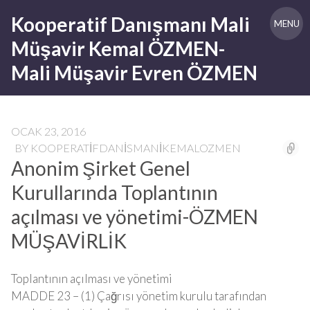
Skip
Kooperatif Danışmanı Mali
to
MENU
content
Müşavir Kemal ÖZMEN-
Mali Müşavir Evren ÖZMEN
OCAK 23, 2016
BY
KOOPERATIFDANISMANIKEMALOZMEN
Anonim Şirket Genel
Kurullarında Toplantının
açılması ve yönetimi-ÖZMEN
MÜŞAVİRLİK
Toplantının açılması ve yönetimi
MADDE 23 – (1) Çağrısı yönetim kurulu tarafından