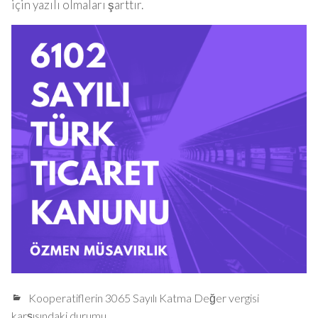
için yazılı olmaları şarttır.
Kooperatiflerin 3065 Sayılı Katma Değer vergisi
karşısındaki durumu