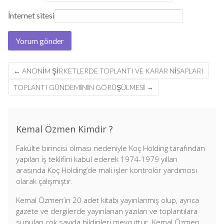
İnternet sitesi
Post
←
ANONIM ŞIRKETLERDE TOPLANTI VE KARAR NISAPLARI
navigation
TOPLANTI GÜNDEMININ GÖRÜŞÜLMESI
→
Kemal Özmen Kimdir ?
Fakülte birincisi olması nedeniyle Koç Holding tarafından
yapılan iş teklifini kabul ederek 1974-1979 yılları
arasında Koç Holding’de mali işler kontrolör yardımcısı
olarak çalışmıştır.
Kemal Özmen’in 20 adet kitabı yayınlanmış olup, ayrıca
gazete ve dergilerde yayınlanan yazıları ve toplantılara
sunulan çok sayıda bildirileri mevcuttur. Kemal Özmen,