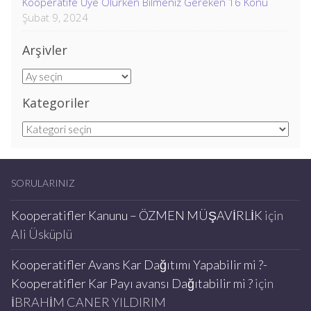
Kooperatife Üye Olurken Bilmeniz Gereken 16 Konu
Şubat 9, 2024
Arşivler
Arşivler
Kategoriler
Kategoriler
SORULARINIZ
Kooperatifler Kanunu – ÖZMEN MÜŞAVİRLİK
için
Ali Üsküplü
Kooperatifler Avans Kar Dağıtımı Yapabilir mi ?-
Kooperatifler Kar Payı avansı Dağıtabilir mi ?
için
İBRAHİM CANER YILDIRIM