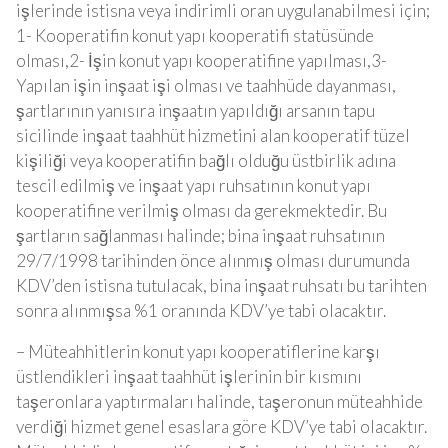
işlerinde istisna veya indirimli oran uygulanabilmesi için;
1- Kooperatifin konut yapı kooperatifi statüsünde
olması,2- İşin konut yapı kooperatifine yapılması,3-
Yapılan işin inşaat işi olması ve taahhüde dayanması,
şartlarının yanısıra inşaatın yapıldığı arsanın tapu
sicilinde inşaat taahhüt hizmetini alan kooperatif tüzel
kişiliği veya kooperatifin bağlı olduğu üstbirlik adına
tescil edilmiş ve inşaat yapı ruhsatının konut yapı
kooperatifine verilmiş olması da gerekmektedir. Bu
şartların sağlanması halinde; bina inşaat ruhsatının
29/7/1998 tarihinden önce alınmış olması durumunda
KDV’den istisna tutulacak, bina inşaat ruhsatı bu tarihten
sonra alınmışsa %1 oranında KDV’ye tabi olacaktır.
– Müteahhitlerin konut yapı kooperatiflerine karşı
üstlendikleri inşaat taahhüt işlerinin bir kısmını
taşeronlara yaptırmaları halinde, taşeronun müteahhide
verdiği hizmet genel esaslara göre KDV’ye tabi olacaktır.