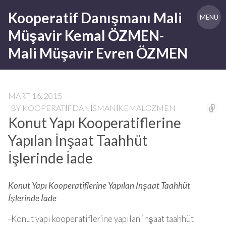
Skip
Kooperatif Danışmanı Mali
to
MENU
content
Müşavir Kemal ÖZMEN-
Mali Müşavir Evren ÖZMEN
MART 16, 2015
BY
KOOPERATIFDANISMANIKEMALOZMEN
Konut Yapı Kooperatiflerine
Yapılan İnşaat Taahhüt
İşlerinde İade
Konut Yapı Kooperatiflerine Yapılan İnşaat Taahhüt
İşlerinde İade
-Konut yapı kooperatiflerine yapılan inşaat taahhüt