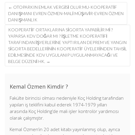
Post
←
OTOPARKIN EMLAK VERGISI OLUR MU-KOOPERATİF
navigation
DANIŞMANI EVREN ÖZMEN-MALİ MÜŞAVİR-EVREN ÖZMEN
DANIŞMANLIK
KOOPERATIF ORTAKLARINA SIGORTA YAPABILIR MI ?
YAPARSA KDV DOĞAR MI ? İŞLETME KOOPERATIFI
TARAFINDAN IŞYERLERINE YAPTIRILAN DEPREM VE YANGIN
SIGORTA BEDELLERININ KOOPERATIF ÜYELERINDEN TAHSIL
EDILMESINDE KDV UYGULANIP UYGULANMAYACAĞI VE
BELGE DÜZENI HK.
→
Kemal Özmen Kimdir ?
Fakülte birincisi olması nedeniyle Koç Holding tarafından
yapılan iş teklifini kabul ederek 1974-1979 yılları
arasında Koç Holding’de mali işler kontrolör yardımcısı
olarak çalışmıştır.
Kemal Özmen’in 20 adet kitabı yayınlanmış olup, ayrıca