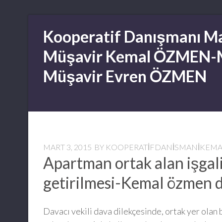
Skip
Kooperatif Danışmanı Ma
to
content
Müşavir Kemal ÖZMEN-
Müşavir Evren ÖZMEN
MART 3, 2015
BY
KOOPERATIFDANISMANIKEM
Apartman ortak alan işgali
getirilmesi-Kemal özmen
Davacı vekili dava dilekçesinde, ortak yer olan