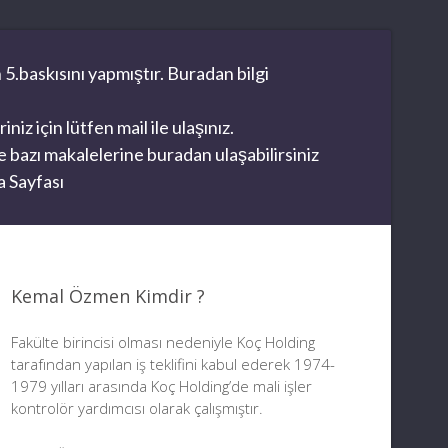
 5.baskısını yapmıştır. Buradan bilgi
z için lütfen mail ile ulaşınız.
 bazı makalelerine buradan ulaşabilirsiniz
 Sayfası
Kemal Özmen Kimdir ?
Fakülte birincisi olması nedeniyle Koç Holding
tarafından yapılan iş teklifini kabul ederek 1974-
1979 yılları arasında Koç Holding’de mali işler
kontrolör yardımcısı olarak çalışmıştır.