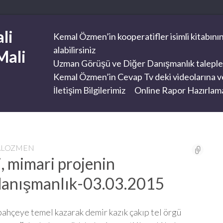
li
Kemal Özmen’in kooperatifler isimli kitabının
alabilirsiniz
Mali
Uzman Görüşü ve Diğer Danışmanlık taleplerini
Kemal Özmen’in Cevap Tv deki videolarına ve
İletişim Bilgilerimiz
Online Rapor Hazırlama
ALOZMEN
, mimari projenin
 danışmanlık-03.03.2015
 bahçeye temel kazarak demir kazık çakıp tel örgü