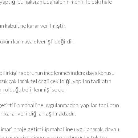
yaptığı bu haksız müdahalenin men`i ile eski hale
 kabulüne karar verilmiştir.
üküm kurmaya elverişli değildir.
 bilirkişi raporunun incelenmesinden; dava konusu
k çakılarak tel örgü çekildiği, yapılan tadilatın
rı olduğu belirlenmiş ise de,
etirtilip mahalline uygulanmadan, yapılan tadilatın
 karar verildiği anlaşılmaktadır.
mari proje getirtilip mahalline uygulanarak, davalı
aylı mimari projeye aykırı olan hususlar tek tek