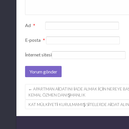
Ad
*
E-posta
*
İnternet sitesi
Post
←
APARTMAN AIDATINI IADE ALMAK IÇIN NEREYE BAŞ
KEMAL ÖZMEN DANIŞMANLIK
navigation
KAT MÜLKIYETI KURULMAMIŞ SITELERDE AIDAT ALINA