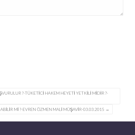
VURULUR ?-TÜKETICI HAKEM HEYETI YETKILI MIDIR ?-
BILIR MI ?-EVREN ÖZMEN MALİ MÜŞAVİR-03.03.2015
→