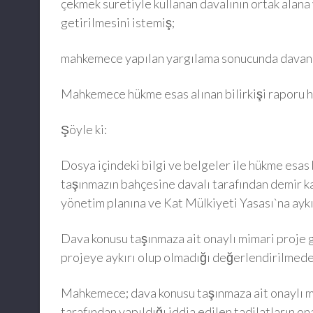
çekmek suretiyle kullanan davalının ortak alana 
getirilmesini istemiş;
mahkemece yapılan yargılama sonucunda davanın
Mahkemece hükme esas alınan bilirkişi raporu h
Şöyle ki:
Dosya içindeki bilgi ve belgeler ile hükme esas
taşınmazın bahçesine davalı tarafından demir kazı
yönetim planına ve Kat Mülkiyeti Yasası`na aykı
Dava konusu taşınmaza ait onaylı mimari proje g
projeye aykırı olup olmadığı değerlendirilmeden
Mahkemece; dava konusu taşınmaza ait onaylı mi
tarafından yapıldığı iddia edilen tadilatların on