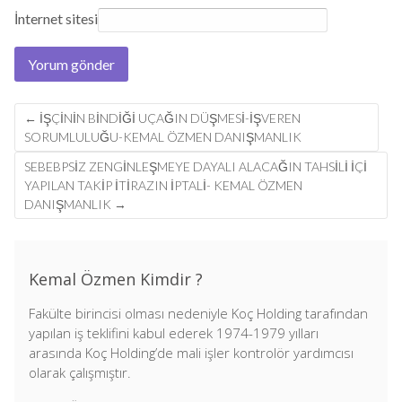
İnternet sitesi
Post
←
İŞÇİNİN BİNDİĞİ UÇAĞIN DÜŞMESİ-İŞVEREN
navigation
SORUMLULUĞU-KEMAL ÖZMEN DANIŞMANLIK
SEBEBPSİZ ZENGİNLEŞMEYE DAYALI ALACAĞIN TAHSİLİ İÇİ
YAPILAN TAKİP İTİRAZIN İPTALİ- KEMAL ÖZMEN
DANIŞMANLIK
→
Kemal Özmen Kimdir ?
Fakülte birincisi olması nedeniyle Koç Holding tarafından
yapılan iş teklifini kabul ederek 1974-1979 yılları
arasında Koç Holding’de mali işler kontrolör yardımcısı
olarak çalışmıştır.