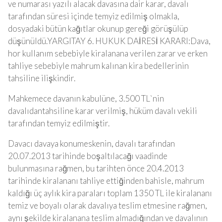
ve numarası yazılı alacak davasına dair karar, davalı
tarafından süresi içinde temyiz edilmiş olmakla,
dosyadaki bütün kağıtlar okunup gereği görüşülüp
düşünüldü.
YARGITAY 6. HUKUK DAİRESİ KARARI:
Dava,
hor kullanım sebebiyle kiralanana verilen zarar ve erken
tahliye sebebiyle mahrum kalınan kira bedellerinin
tahsiline ilişkindir.
Mahkemece davanın kabulüne, 3.500 TL`nin
davalıdantahsiline karar verilmiş, hüküm davalı vekili
tarafından temyiz edilmiştir.
Davacı davaya konumeskenin, davalı tarafından
20.07.2013 tarihinde boşaltılacağı vaadinde
bulunmasına rağmen, bu tarihten önce 20.4.2013
tarihinde kiralananı tahliye ettiğinden bahisle, mahrum
kaldığı üç aylık kira paraları toplam 1350 TL ile kiralananı
temiz ve boyalı olarak davalıya teslim etmesine rağmen,
aynı şekilde kiralanana teslim almadığından ve davalının