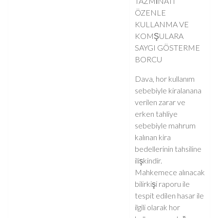
TAZMİNATI
ÖZENLE
KULLANMA VE
KOMŞULARA
SAYGI GÖSTERME
BORCU
Dava, hor kullanım
sebebiyle kiralanana
verilen zarar ve
erken tahliye
sebebiyle mahrum
kalınan kira
bedellerinin tahsiline
ilişkindir.
Mahkemece alınacak
bilirkişi raporu ile
tespit edilen hasar ile
ilgili olarak hor