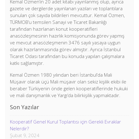
Kemal Özmen’in 20 adet kitabı yayınlanmış olup, ayrıca
gazete ve dergilerde yayınlanan yazıları ve toplantılara
sunulan çok sayıda bildirileri mevcuttur. Kemal Özmen,
TÜRMOB’u temsilen Sanayi ve Ticaret Bakanlığı
tarafından hazırlanan konut kooperatifleri
anasözleşmesinin hazırlık komisyonunda görev yapmış
ve mevcut anasözleşmenin 3476 sayılı yasaya uygun
olarak hazırlanmasında görev almıştır. Ayrıca İstanbul
Ticaret Odası tarafından bu konuda yapılan çalışmalara
katkı sağlamıştır.
Kemal Özmen 1980 yılından beri İstanbul’da Mali
Müşavir olarak üçü Mali müşavir olan sekiz kişilik ekibi ile
beraber Türkiyenin önde gelen kooperatiflerinde hukuki
ve mali danışmanlık ve Yargı’da bilirkişilik yapmaktadır.
Son Yazılar
Kooperatif Genel Kurul Toplantısı için Gerekli Evraklar
Nelerdir?
Şubat 9, 2024