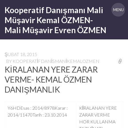
Skip
Kooperatif Danışmanı Mali
to
MENU
content
Müşavir Kemal ÖZMEN-
Mali Müşavir Evren ÖZMEN
ŞUBAT 18, 2015
BY
KOOPERATIFDANISMANIKEMALOZMEN
KİRALANAN YERE ZARAR
VERME- KEMAL ÖZMEN
DANIŞMANLIK
Y6HD
Esas : 2014/8978
Karar :
KİRALANAN YERE
2014/11470
Tarih : 23.10.2014
ZARAR VERME
HOR KULLANMA