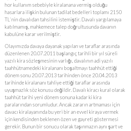
hor kullanım sebebiyle kiralanana vermiş olduğu
hasarlara ilişkin bulunan tadilat bedelleri toplamı 2150
TL`nin davalıdan tahsilini istemiştir. Davalı yargılamaya
katılmamış, mahkemece talep doğrultusunda davanın
kabulüne karar verilmiştir.
Olayımızda davaya dayanak yapılan ve taraflar arasında
düzenlenen 20.07.2011 başlangıç tarihli bir yıl süreli
yazılı kira sözleşmesinin varlığı, davalının adi yazılı
taahhütnamedeki kiralananı boşaltmayı taahhüt ettiği
dönem sonu 20.07.2013 tarihinden önce 20.04.2013
tarihinde kiralananı tahliye ettiği taraflar arasında
uyuşmazlık söz konusu değildir. Davalı kiracı kural olarak
taahhüt tarihi yeni dönem sonuna kadar ki kira
paralarından sorumludur. Ancak zararın artmaması için
davacı kiralayanında bu yeri bir an evvel kiraya vermek
için kendisinden beklenen özen ve gayreti göstermesi
gerekir. Bunun bir sonucu olarak taşınmazın aynı şart ve