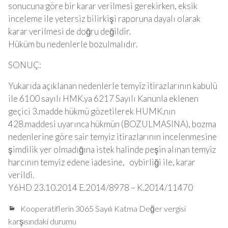
sonucuna göre bir karar verilmesi gerekirken, eksik
inceleme ile yetersiz bilirkişi raporuna dayalı olarak
karar verilmesi de doğru değildir.
Hüküm bu nedenlerle bozulmalıdır.
SONUÇ:
Yukarıda açıklanan nedenlerle temyiz itirazlarının kabulü
ile 6100 sayılı HMK.ya 6217 Sayılı Kanunla eklenen
geçici 3.madde hükmü gözetilerek HUMK.nın
428.maddesi uyarınca hükmün (BOZULMASINA), bozma
nedenlerine göre sair temyiz itirazlarının incelenmesine
şimdilik yer olmadığına istek halinde peşin alınan temyiz
harcının temyiz edene iadesine, oybirliği ile, karar
verildi.
Y6HD 23.10.2014 E.2014/8978 – K.2014/11470
Kooperatiflerin 3065 Sayılı Katma Değer vergisi
karşısındaki durumu