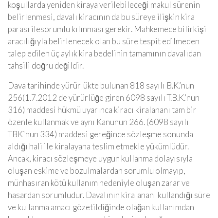
koşullarda yeniden kiraya verilebileceği makul sürenin
belirlenmesi, davalı kiracının da bu süreye ilişkin kira
parası ilesorumlu kılınması gerekir. Mahkemece bilirkişi
aracılığıyla belirlenecek olan bu süre tespit edilmeden
talep edilen üç aylık kira bedelinin tamamının davalıdan
tahsili doğru değildir.
Dava tarihinde yürürlükte bulunan 818 sayılı B.K.’nun
256(1.7.2012 de yürürlüğe giren 6098 sayılı T.B.K.’nun
316) maddesi hükmü uyarınca kiracı kiralananı tam bir
özenle kullanmak ve aynı Kanunun 266. (6098 sayılı
TBK`nun 334) maddesi gereğince sözleşme sonunda
aldığı hali ile kiralayana teslim etmekle yükümlüdür.
Ancak, kiracı sözleşmeye uygun kullanma dolayısıyla
oluşan eskime ve bozulmalardan sorumlu olmayıp,
münhasıran kötü kullanım nedeniyle oluşan zarar ve
hasardan sorumludur. Davalının kiralananı kullandığı süre
ve kullanma amacı gözetildiğinde olağan kullanımdan