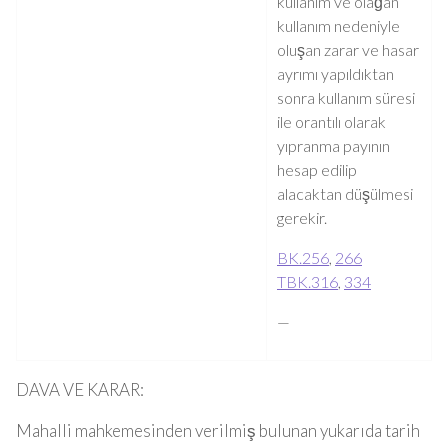
kullanım ve olağan
kullanım nedeniyle
oluşan zarar ve hasar
ayrımı yapıldıktan
sonra kullanım süresi
ile orantılı olarak
yıpranma payının
hesap edilip
alacaktan düşülmesi
gerekir.
BK.
256
,
266
TBK.
316
,
334
—
DAVA VE KARAR:
Mahalli mahkemesinden verilmiş bulunan yukarıda tarih