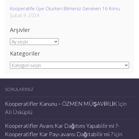
Kooperatife Üye Olurken Bilmeniz Gereken 16 Konu
Şubat 9, 2024
Arşivler
Arşivler
Kategoriler
Kategoriler
SORULARINIZ
Kooperatifler Kanunu – ÖZMEN MÜŞAVİRLİK
için
Ali Üsküplü
Kooperatifler Avans Kar Dağıtımı Yapabilir mi ?-
Kooperatifler Kar Payı avansı Dağıtabilir mi ?
için