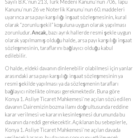
Sayılı B.K.`nun 213, Türk Medeni Kanunu`nun 706, Tapu
Kanunu`nun 26 ve Noterlik Kanunu`nun 60. maddeleri
uyarınca arsa payı karşılığı inşaat sözleşmesinin, kural
olarak “zorunlu şekil” koşuluna uygun olarak yapılması
zorunludur.
Ancak,
bazı ayrık hallerde resmi şekle uygun
olarak yapılmamış olduğu halde, arsa payı karşılığı inşaat
sözleşmesinin, taraflarını bağlayıcı olduğu kabul
edilebilir.
O halde, eldeki davanın dinlenebilir olabilmesi için yanlar
arasındaki arsa payı karşılığı inşaat sözleşmesinin ya
resmi şekilde yapılması ya da sözleşmenin tarafları
bağlayıcı nitelikte olması gerekmektedir. Buna göre
Konya 1. Asliye Ticaret Mahkemesi`ne açılan sözü edilen
davanın Dairemizin bozma ilamı doğrultusunda reddine
karar verilmesi ve kararın kesinleşmesi durumunda bu
davanın da reddi gerekecektir. Açıklanan bu sebeplerle,
Konya 1. Asliye Ticaret Mahkemesi`ne açılan davada
verilecek kararın, bu davanın sonucunu etkileyecek