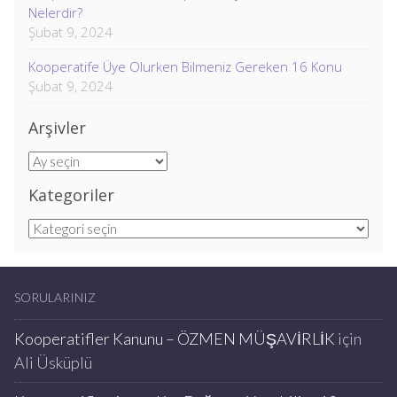
Nelerdir?
Şubat 9, 2024
Kooperatife Üye Olurken Bilmeniz Gereken 16 Konu
Şubat 9, 2024
Arşivler
Arşivler
Kategoriler
Kategoriler
SORULARINIZ
Kooperatifler Kanunu – ÖZMEN MÜŞAVİRLİK
için
Ali Üsküplü