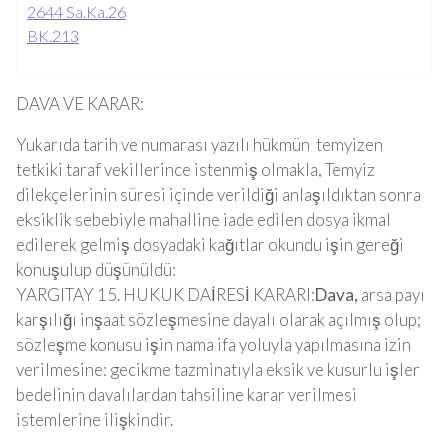
2644 Sa.Ka.
26
BK.
213
DAVA VE KARAR:
Yukarıda tarih ve numarası yazılı hükmün temyizen
tetkiki taraf vekillerince istenmiş olmakla, Temyiz
dilekçelerinin süresi içinde verildiği anlaşıldıktan sonra
eksiklik sebebiyle mahalline iade edilen dosya ikmal
edilerek gelmiş dosyadaki kağıtlar okundu işin gereği
konuşulup düşünüldü:
YARGITAY 15. HUKUK DAİRESİ KARARI:
Dava,
arsa payı
karşılığı inşaat sözleşmesine dayalı olarak açılmış olup;
sözleşme konusu işin nama ifa yoluyla yapılmasına izin
verilmesine: gecikme tazminatıyla eksik ve kusurlu işler
bedelinin davalılardan tahsiline karar verilmesi
istemlerine ilişkindir.