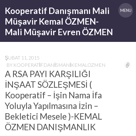
Skip
Kooperatif Danışmanı Mali
to
MENU
content
Müşavir Kemal ÖZMEN-
Mali Müşavir Evren ÖZMEN
ŞUBAT 11, 2015
BY
KOOPERATIFDANISMANIKEMALOZMEN
A RSA PAYI KARŞILIĞI
İNŞAAT SÖZLEŞMESİ (
Kooperatif – İşin Nama İfa
Yoluyla Yapılmasına İzin –
Bekletici Mesele )-KEMAL
ÖZMEN DANIŞMANLIK