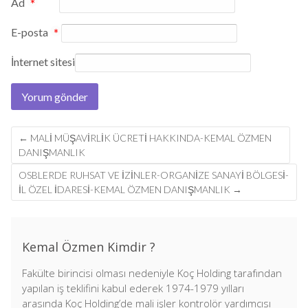
Ad
*
E-posta
*
İnternet sitesi
Post
←
MALİ MÜŞAVİRLİK ÜCRETİ HAKKINDA-KEMAL ÖZMEN
navigation
DANIŞMANLIK
OSBLERDE RUHSAT VE İZİNLER-ORGANİZE SANAYİ BÖLGESİ-
İL ÖZEL İDARESİ-KEMAL ÖZMEN DANIŞMANLIK
→
Kemal Özmen Kimdir ?
Fakülte birincisi olması nedeniyle Koç Holding tarafından
yapılan iş teklifini kabul ederek 1974-1979 yılları
arasında Koç Holding’de mali işler kontrolör yardımcısı