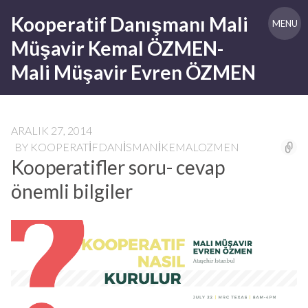
Skip
Kooperatif Danışmanı Mali
to
MENU
content
Müşavir Kemal ÖZMEN-
Mali Müşavir Evren ÖZMEN
ARALIK 27, 2014
BY
KOOPERATIFDANISMANIKEMALOZMEN
Kooperatifler soru- cevap
önemli bilgiler