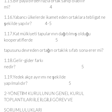
1.15.Bir paya birden fazla ortak sahip olabilir
mi? 4
1.16.Yabancı ülkelerde ikamet eden ortaklara tebligat ne
şekilde yapılır? 4-5
1.17.Kat mülkiyeti tapularının dağıtılmış olduğu
kooperatiflerde 5
tapusunu devreden ortağın ortaklık sıfatı sona erer mi?
1.18.Gelir-gider farkı
nedir? 5
1.19.Yedek akçe ayırımı ne şekilde
yapılmalıdır? 5
2-YÖNETİM KURULUNUN GENEL KURUL
TOPLANTILARI İLE İLGİLİ GÖREV VE
SORUMLULUKLARI