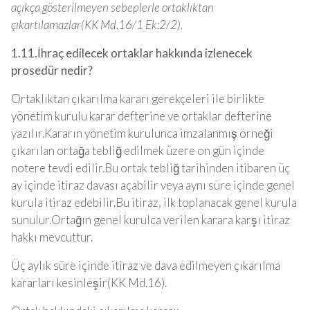
açıkça gösterilmeyen sebeplerle ortaklıktan
çıkartılamazlar(KK Md.16/1 Ek:2/2).
1.11.İhraç edilecek ortaklar hakkında izlenecek
prosedür nedir?
Ortaklıktan çıkarılma kararı gerekçeleri ile birlikte
yönetim kurulu karar defterine ve ortaklar defterine
yazılır.Kararın yönetim kurulunca imzalanmış örneği
çıkarılan ortağa tebliğ edilmek üzere on gün içinde
notere tevdi edilir.Bu ortak tebliğ tarihinden itibaren üç
ay içinde itiraz davası açabilir veya aynı süre içinde genel
kurula itiraz edebilir.Bu itiraz, ilk toplanacak genel kurula
sunulur.Ortağın genel kurulca verilen karara karşı itiraz
hakkı mevcuttur.
Üç aylık süre içinde itiraz ve dava edilmeyen çıkarılma
kararları kesinleşir(KK Md.16).