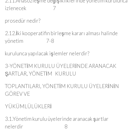
2.11.Anasözleşme değişikliklerinde yönetim kurulunca
izlenecek 7
prosedür nedir?
2.12.İki kooperatifin birleşme kararı alması halinde
yönetim 7-8
kurulunca yapılacak işlemler nelerdir?
3-YÖNETİM KURULU ÜYELERİNDE ARANACAK
ŞARTLAR, YÖNETİM KURULU
TOPLANTILARI, YÖNETİM KURULU ÜYELERİNİN
GÖREV VE
YÜKÜMLÜLÜKLERİ
3.1.Yönetim kurulu üyelerinde aranacak şartlar
nelerdir 8