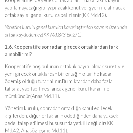
Kooperatiflerde yedek ortak adı altında ortaklık kaydı
yapılamayacağı gibi yapılacak konut ve işyeri ile alınacak
ortak sayısı genel kurulca belirlenir(KK Md.42).
Yönetim kurulu genel kurulca kararlaştırılan sayının üzerinde
ortak kaydedemez(KK Md.8/3 Ek:2/1).
1.6.Kooperatife sonradan girecek ortaklardan fark
alınabilir mi?
Kooperatife boş bulunan ortaklık payını almak suretiyle
yeni girecek ortaklardan bir ortağın o tarihe kadar
ödemiş olduğu tutar alınır.Bu miktardan daha fazla
tahsilat yapılabilmesi ancak genel kurul kararı ile
mümkündür(Anas.Md.11).
Yönetim kurulu, sonradan ortaklığa kabul edilecek
kişilerden, diğer ortakların ödediğinden daha yüksek
bedel talep edilmesi hususunda yetkili değildir(KK
Md.42, Anasözleşme Md.11).