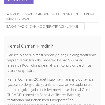
Post
←
MALIYE BAKANLIĞINDAN: MİLLİ EMLAK GENEL TEBLİĞİ
navigation
(SIRA NO : 352)
BAKAN YAZICI’DAN KOOPERATIF AÇIKLAMASI
→
Kemal Özmen Kimdir ?
Fakülte birincisi olması nedeniyle Koç Holding tarafından
yapılan iş teklifini kabul ederek 1974-1979 yılları
arasında Koç Holding’de mali işler kontrolör yardımcısı
olarak çalışmıştır.
Kemal Özmen’in 20 adet kitabı yayınlanmış olup, ayrıca
gazete ve dergilerde yayınlanan yazıları ve toplantılara
sunulan çok sayıda bildirileri mevcuttur. Kemal Özmen,
TÜRMOB’u temsilen Sanayi ve Ticaret Bakanlığı
tarafından hazırlanan konut kooperatifleri