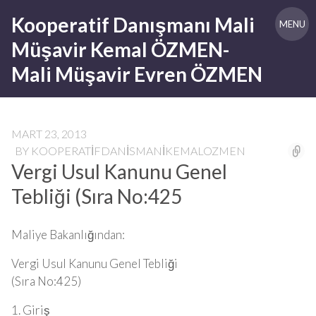
Skip
Kooperatif Danışmanı Mali
to
MENU
content
Müşavir Kemal ÖZMEN-
Mali Müşavir Evren ÖZMEN
MART 23, 2013
BY
KOOPERATIFDANISMANIKEMALOZMEN
Vergi Usul Kanunu Genel
Tebliği (Sıra No:425
Maliye Bakanlığından:
Vergi Usul Kanunu Genel Tebliği
(Sıra No:425)
1. Giriş