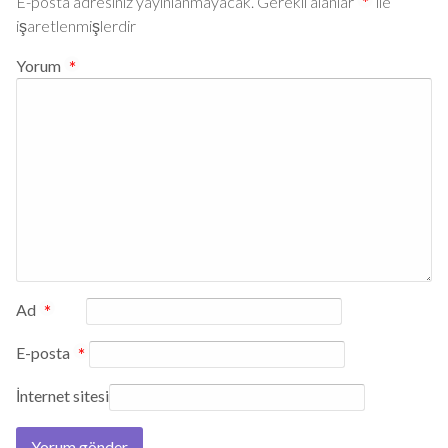
E-posta adresiniz yayınlanmayacak.
Gerekli alanlar
*
ile
işaretlenmişlerdir
Yorum
*
Ad
*
E-posta
*
İnternet sitesi