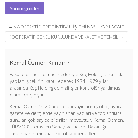
Post
←
KOOPERATIFLERDE İNTIBAK İŞLEMI NASIL YAPILACAK?
navigation
KOOPERATIF GENEL KURULUNDA VEKALET VE TEMSIL
→
Kemal Özmen Kimdir ?
Fakülte birincisi olması nedeniyle Koç Holding tarafından
yapılan iş teklifini kabul ederek 1974-1979 yılları
arasında Koç Holding’de mali işler kontrolör yardımcısı
olarak çalışmıştır.
Kemal Özmen’in 20 adet kitabı yayınlanmış olup, ayrıca
gazete ve dergilerde yayınlanan yazıları ve toplantılara
sunulan çok sayıda bildirileri mevcuttur. Kemal Özmen,
TÜRMOB’u temsilen Sanayi ve Ticaret Bakanlığı
tarafından hazırlanan konut kooperatifleri