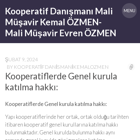
Skip
Kooperatif Danışmanı Mali
to
MENU
content
Müşavir Kemal ÖZMEN-
Mali Müşavir Evren ÖZMEN
ŞUBAT 9, 2024
BY
KOOPERATIFDANISMANIKEMALOZMEN
Kooperatiflerde Genel kurula
katılma hakkı:
Kooperatiflerde Genel kurula katılma hakkı:
Yapı kooperatiflerinde her ortak, ortak olduğu tarihten
itibaren kooperatif genel kurullarına katılma hakkı
bulunmaktadır. Genel kurulda bulunma hakkı aynı